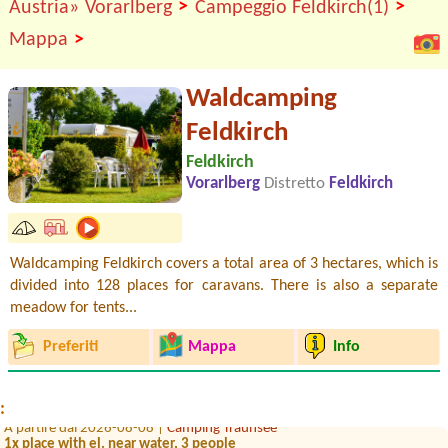
>
>
Austria»
Vorarlberg
Campeggio Feldkirch(1)
>
Mappa
Waldcamping
Feldkirch
Feldkirch
Vorarlberg
Distretto
Feldkirch
Waldcamping Feldkirch covers a total area of 3 hectares, which is
divided into 128 places for caravans. There is also a separate
meadow for tents...
A partire dal 2026-08-10 |
Camping via Claudiasee
Preferiti
Mappa
Info
1x Camper 7m
A partire dal 2026-08-04 |
Camping am Badesee
1 Zeltplatz 2 Personen 1 Auto1 Zeltplatz 2 Personen 1 Auto
:
A partire dal 2026-08-08 |
Camping Traunsee
1x place with el. near water, 3 people