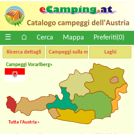
☰
⌂
Cerca
Mappa
Preferiti(
0
)
Ricerca dettagli
Campeggi sulla mappa
Laghi
Campeggi Vorarlberg»
Tutta l'Austria
»