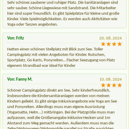
Sehr schöner,sauberer und ruhiger Platz. Die Sanitäranlagen sind
sehr sauber. Schöne Liegewiese mit Sandstrand. Die Mitarbeiter
hier sind super freundlich. Es gibt Spielplätze für kleine und große
Kinder. Viele Spielmöglichkeiten. Es werden auch Aktivitäten wie
Yoga oder Tanzen angeboten.
Von: Fritz
20. 08. 2024
Hatten einen schönen Stellplatz mit Blick zum See. Toller
Campingplatz mit vielen Angeboten für Kinder. Rutschen,
Sportplatz, Go Karts, Ponyreiten… Flacher Seezugang von Platz
eigenem Strandbad war ideal für Kinder
Von: Fanny M.
10. 08. 2024
Schöner Campingplatz direkt am See. Sehr kinderfreundlich,
insbesondere die Kindersanitäranlagen werden von meinen
Kindern geliebt. Es gibt einige Inklusivangebote wie Yoga am See
und Ponyreiten. Allerdings muss man eigene Ausrüstung
(Yogamatte, Helm...) mitbringen. Bei der Platzgröße muss man
aufpassen, weil die Größenangabe inklusive Hecken und 1m
Abstand zum Weg gemacht werden. Außerdem muss man die
Zelte/Wohnwagen/Wohnmobile parallel zur Straße ausrichten.