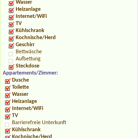
Wasser
Heizanlage
Internet/WiFi
TV
Kühlschrank
Kochnische/Herd
Geschirr
Bettwäsche
Aufbettung
Steckdose
Appartements/Zimmer:
Dusche
Toilette
Wasser
Heizanlage
Internet/WiFi
TV
Barrierefreie Unterkunft
Kühlschrank
Kochnische/Herd