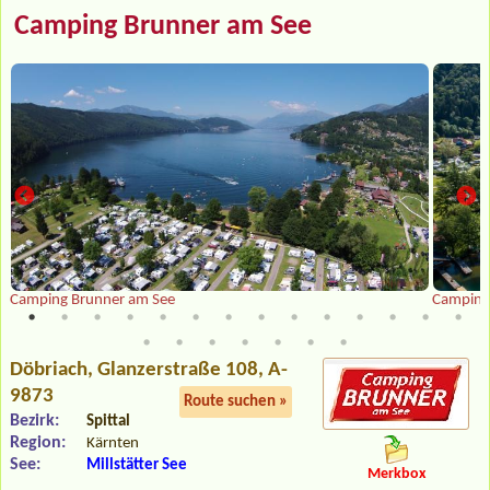
Camping Brunner am See
Camping Brunner am See
Camping
Döbriach
, Glanzerstraße 108, A-
9873
Route suchen »
Bezirk:
Spittal
Region:
Kärnten
See:
Millstätter See
Merkbox