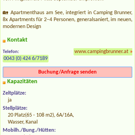
🏡 Apartmenthaus am See, integriert in Camping Brunner,
8x Apartments für 2–4 Personen, generalsaniert, im neuen,
modernen Design
Kontakt
www.campingbrunner.at
»
Telefon:
0043 (0) 424 6/7189
Buchung/Anfrage senden
Kapazitäten
Zeltplätze:
ja
Stellplätze:
20 Platz(65 - 108 m2), 6A/16A,
Wasser, Kanal
Mobilh./Bung./Hütten: