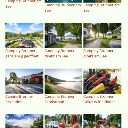
Camping Brunner am
Camping Brunner am
Camping Brunner am
See
See
See
Camping Brunner
Camping Brunner
Camping Brunner
direkt am See
ganzjährig geöffnet
direkt am See
Camping Brunner
Caming Brunner
Camping Brunner
Gokarts für Kinder
Rezeption
Sandstrand