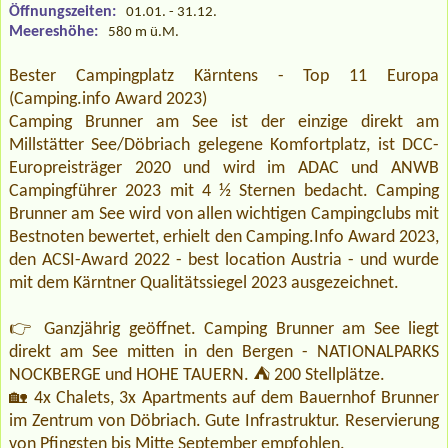
Öffnungszeiten:
01.01. - 31.12.
Meereshöhe:
580 m ü.M.
Bester Campingplatz Kärntens - Top 11 Europa
(Camping.info Award 2023)
Camping Brunner am See ist der einzige direkt am
Millstätter See/Döbriach gelegene Komfortplatz, ist DCC-
Europreisträger 2020 und wird im ADAC und ANWB
Campingführer 2023 mit 4 ½ Sternen bedacht. Camping
Brunner am See wird von allen wichtigen Campingclubs mit
Bestnoten bewertet, erhielt den Camping.Info Award 2023,
den ACSI-Award 2022 - best location Austria - und wurde
mit dem Kärntner Qualitätssiegel 2023 ausgezeichnet.
👉 Ganzjährig geöffnet. Camping Brunner am See liegt
direkt am See mitten in den Bergen - NATIONALPARKS
NOCKBERGE und HOHE TAUERN. ⛺ 200 Stellplätze.
🏡 4x Chalets, 3x Apartments auf dem Bauernhof Brunner
im Zentrum von Döbriach. Gute Infrastruktur. Reservierung
von Pfingsten bis Mitte September empfohlen.