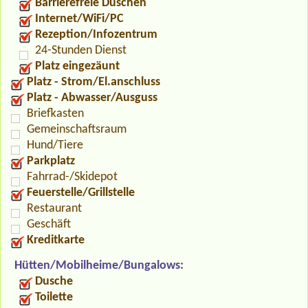
Barrierefreie Duschen
Internet/WiFi/PC
Rezeption/Infozentrum
24-Stunden Dienst
Platz eingezäunt
Platz - Strom/El.anschluss
Platz - Abwasser/Ausguss
Briefkasten
Gemeinschaftsraum
Hund/Tiere
Parkplatz
Fahrrad-/Skidepot
Feuerstelle/Grillstelle
Restaurant
Geschäft
Kreditkarte
Hütten/Mobilheime/Bungalows:
Dusche
Toilette