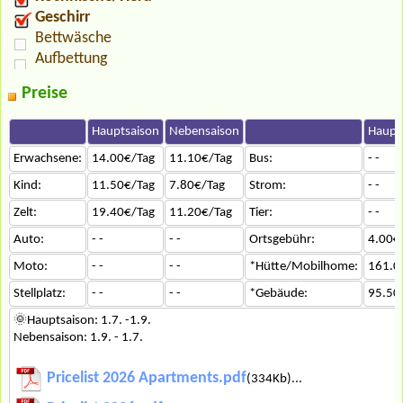
Geschirr
Bettwäsche
Aufbettung
Preise
Hauptsaison
Nebensaison
Haupt
Erwachsene:
14.00€/Tag
11.10€/Tag
Bus:
- -
Kind:
11.50€/Tag
7.80€/Tag
Strom:
- -
Zelt:
19.40€/Tag
11.20€/Tag
Tier:
- -
Auto:
- -
- -
Ortsgebühr:
4.00€
Moto:
- -
- -
*Hütte/Mobilhome:
161.0
Stellplatz:
- -
- -
*Gebäude:
95.50
🌞Hauptsaison: 1.7. -1.9.
Nebensaison: 1.9. - 1.7.
Pricelist 2026 Apartments.pdf
(334Kb)...