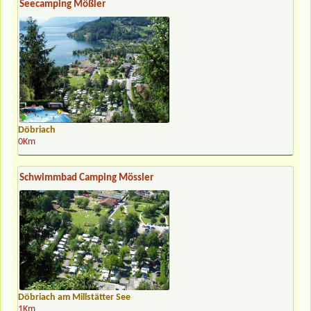
Seecamping Mößler
Döbriach
0Km
Schwimmbad Camping Mössler
Döbriach am Millstätter See
1Km