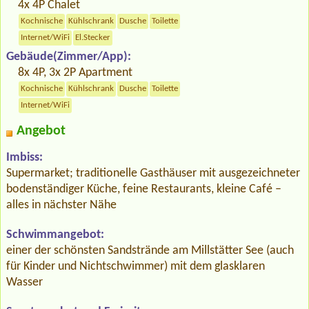
4x 4P Chalet
Kochnische
Kühlschrank
Dusche
Toilette
Internet/WiFi
El.Stecker
Gebäude(Zimmer/App):
8x 4P, 3x 2P Apartment
Kochnische
Kühlschrank
Dusche
Toilette
Internet/WiFi
Angebot
Imbiss:
Supermarket; traditionelle Gasthäuser mit ausgezeichneter
bodenständiger Küche, feine Restaurants, kleine Café –
alles in nächster Nähe
Schwimmangebot:
einer der schönsten Sandstrände am Millstätter See (auch
für Kinder und Nichtschwimmer) mit dem glasklaren
Wasser