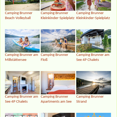
Camping Brunner
Camping Brunner
Camping Brunner
Beach-Volleyball
Kleinkinder-Spielplatz
Kleinkinder-Spielplatz
Camping Brunner am
Camping Brunner
Camping Brunner am
Millstättersee
Floß
See 4P Chalets
Camping Brunner am
Camping Brunner
Camping Brunner
See 4P Chalets
Apartments am See
Strand