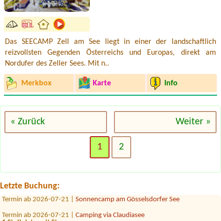
Das SEECAMP Zell am See liegt in einer der landschaftlich
reizvollsten Gegenden Österreichs und Europas, direkt am
Nordufer des Zeller Sees. Mit n..
Merkbox
Karte
Info
« Zurück
Weiter »
Termin ab 2026-08-01 |
Stausee Camping
1x Stellplatz mi el.An, 1 Person + 2 Kinder
1
2
Termin ab 2026-07-25 |
Camping Weinland
no1x
Termin ab 2026-07-28 |
Panoramacamping Westendorf
Nein1 x Stellplatz für Wohnmobil
Letzte Buchung:
Termin ab 2026-07-21 |
Sonnencamp am Gösselsdorfer See
Termin ab 2026-07-21 |
Camping via Claudiasee
1 Stellplatz, mit Strom