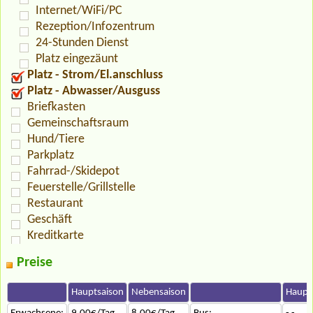
Internet/WiFi/PC
Rezeption/Infozentrum
24-Stunden Dienst
Platz eingezäunt
Platz - Strom/El.anschluss
Platz - Abwasser/Ausguss
Briefkasten
Gemeinschaftsraum
Hund/Tiere
Parkplatz
Fahrrad-/Skidepot
Feuerstelle/Grillstelle
Restaurant
Geschäft
Kreditkarte
Preise
Hauptsaison
Nebensaison
Haupt