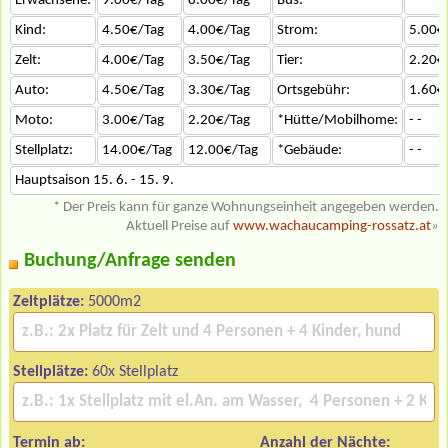
Erwachsene:
9.00€/Tag
8.00€/Tag
Bus:
- -
Kind:
4.50€/Tag
4.00€/Tag
Strom:
5.00€
Zelt:
4.00€/Tag
3.50€/Tag
Tier:
2.20€
Auto:
4.50€/Tag
3.30€/Tag
Ortsgebühr:
1.60€
Moto:
3.00€/Tag
2.20€/Tag
*Hütte/Mobilhome:
- -
Stellplatz:
14.00€/Tag
12.00€/Tag
*Gebäude:
- -
Hauptsaison 15. 6. - 15. 9.
* Der Preis kann für ganze Wohnungseinheit angegeben werden.
Aktuell Preise auf
www.wachaucamping-rossatz.at
»
Buchung/Anfrage senden
Zeltplätze:
5000m2
Stellplätze:
60x Stellplatz
Termin ab:
Anzahl der Nächte: