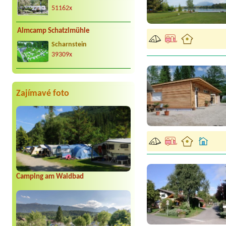
51162x
Almcamp Schatzlmühle
Scharnstein
39309x
Zajímavé foto
Camping am Waldbad