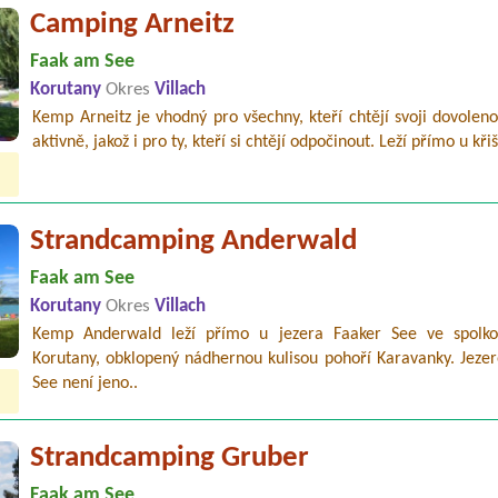
Camping Arneitz
Faak am See
Korutany
Okres
Villach
Kemp Arneitz je vhodný pro všechny, kteří chtějí svoji dovoleno
aktivně, jakož i pro ty, kteří si chtějí odpočinout. Leží přímo u křiš
Strandcamping Anderwald
Faak am See
Korutany
Okres
Villach
Kemp Anderwald leží přímo u jezera Faaker See ve spolk
Korutany, obklopený nádhernou kulisou pohoří Karavanky. Jezer
See není jeno..
Strandcamping Gruber
Faak am See