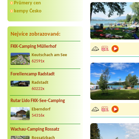
Průmery cen
kempy Česko
Nejvíce zobrazované:
FKK-Camping Müllerhof
Keutschach am See
62591x
Forellencamp Radstadt
Radstadt
60222x
Rutar Lido FKK-See-Camping
Eberndorf
54316x
Wachau-Camping Rossatz
Rossatzbach