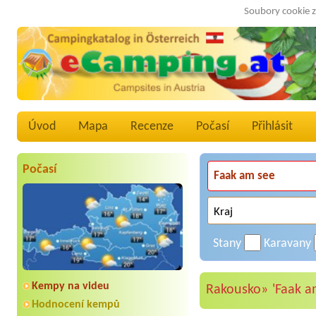
Soubory cookie z
Úvod
Mapa
Recenze
Počasí
Přihlásit
Počasí
Stany
Karavany
Kempy na videu
Rakousko»
'Faak a
Hodnocení kempů