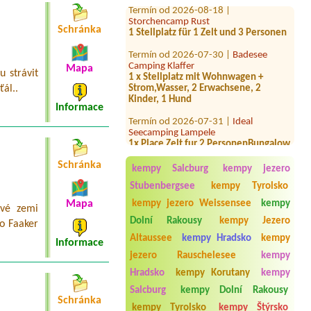
Termín od 2026-08-18 |
Storchencamp Rust
1 Stellplatz für 1 Zelt und 3 Personen
Schránka
Termín od 2026-07-30 |
Badesee
Camping Klaffer
1 x Stellplatz mit Wohnwagen +
Mapa
u strávit
Strom,Wasser, 2 Erwachsene, 2
ťál..
Kinder, 1 Hund
Informace
Termín od 2026-07-31 |
Ideal
Seecamping Lampele
1x Place Zelt fur 2 PersonenBungalow
fur 1 Person
Schránka
Termín od 2026-07-30 |
Camping via
kempy Salcburg
kempy jezero
Claudiasee
Stubenbergsee
kempy Tyrolsko
Termín od 2026-08-08 |
Gasthof
kempy jezero Weissensee
kempy
Mapa
ové zemi
Staud'nwirt
Dolní Rakousy
kempy Jezero
2 Doppelzimmer und 1 Einzelzimmer
o Faaker
für insgesamt 5 Erwachsene
Altaussee
kempy Hradsko
kempy
Informace
jezero Rauschelesee
kempy
Termín od 2026-08-09 |
AUFENFELD |
Ferienresort Zillertal
Hradsko
kempy Korutany
kempy
1x 3 betten
Salcburg
kempy Dolní Rakousy
Schránka
Termín od 2026-08-13 |
kempy Tyrolsko
kempy Štýrsko