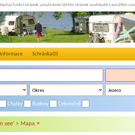
lepšují funkci stránek, používáním těchto stránek souhlasíte s použitím co
Informace
Schránka(
0
)
Chatky
Budovy
Celoročně
>
m see' >
Mapa