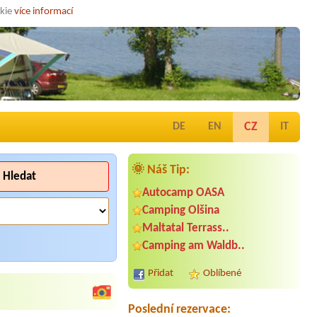
okie
více informací
CZ
DE
EN
IT
🌞 Náš Tip:
Hledat
Autocamp OASA
Camping Olšina
Maltatal Terrass..
Termín od 2026-08-01 |
Camping
Grabner GmbH
Camping am Waldb..
Bungalow 1 pers
Termín od 2026-08-04 |
Camping
Přidat
Oblíbené
Zirngast
1 x place for 2 persons
Poslední rezervace: