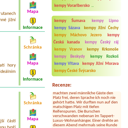
Storchencamp Rust
kempy Vorarlbersko
..
Termín od 2026-07-23 |
Seecamping
Mapa
rutanech
Berau**** am Wolfgangsee
Two adults one child (year) tent, car
nné jižní
kempy Šumava
kempy Lipno
Informace
kempy Sázava
kempy Jižní Čechy
kempy Máchovo Jezero
kempy
Česká kanada
kempy Český ráj
Schránka
kempy Vranov
kempy Krkonoše
Sylvia Vodel
***
kempy Beskydy
kempy Rozkoš
Die Bilder mit dem See täuschen. Der
See liegt ein Stück entfernt. Dafür ist
Mapa
kempy Vltava
kempy Jižní Morava
atí hory
das Camping nah an der Autobahn.
kempy České Švýcarsko
Der Hammer kommt jetzt: dort hauste
ideálním
ein Clan! Der uns zugewiesene Platz
Informace
war mit 2 Kleinbussen zugestellt. Erst
Recenze:
nach Bitten der Platzbetreiberin
machten zwei männliche Gäste den
Platz frei, deren Sprache ich noch nie
gehört hatte. Wir durften nun auf den
Schránka
matschigen Platz mit tiefen
Reifenspuren. Die Burschen
verschwanden nebenan im Tappert-
Luxus-Wohnanhänger. Einer drehte an
Mapa
ší části
diesem Abend mehrmals seine Runde
um unseren Camper, um den Platz,
pu tvoří