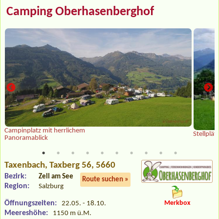
Camping Oberhasenberghof
Campinplatz mit herrlichem
Stellplä
Panoramablick
Taxenbach
, Taxberg 56, 5660
Bezirk:
Zell am See
Route suchen »
Region:
Salzburg
Öffnungszeiten:
Merkbox
22.05. - 18.10.
Meereshöhe:
1150 m ü.M.