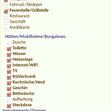
Fahrrad-/Skidepot
Feuerstelle/Grillstelle
Restaurant
Geschäft
Kreditkarte
Hütten/Mobilheime/Bungalows:
Dusche
Toilette
Wasser
Heizanlage
Internet/WiFi
TV
Kühlschrank
Kochnische/Herd
Geschirr
Bettwäsche
Aufbettung
Steckdose
Appartements/Zimmer: