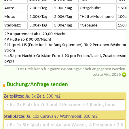
Auto:
2.00€/Tag
2.00€/Tag
Ortsgebühr:
1.90€
Moto:
2.00€/Tag
2.00€/Tag
*Hütte/Mobilhome:
100.0
Stellplatz:
5.00€/Tag
5.00€/Tag
*Gebäude:
150.0
2P Appartement ab € 90,00 /Nacht
4P Hütte ab € 90,00/Nacht
Richtpreis HS (Ende Juni - Anfang September) für 2 Personen+Wohnmob
Strom
€ 45.- pro Nacht + Ortstaxe Euro 1,90 pro Person/Nacht, Zusatzperson a
pPpN
* Der Preis kann für ganze Wohnungseinheit angegeben werden.
Letzte Akt. 2026
Buchung/Anfrage senden
Zeltplätze:
Ja, 5x Zelt, 500 m2
Stellplätze:
Ja, 10x Caravan / Wohnmobil, 800 m2