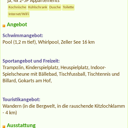
ja, 4x 2-5P Appartements
Kochnische
Kühlschrank
Dusche
Toilette
Internet/WiFi
Angebot
Schwimmangebot:
Pool (1,2 m tief), Whirlpool, Zeller See 16 km
Sportangebot und Freizeit:
Trampolin, Kinderspielplatz, Heuspielplatz, Indoor-
Spielscheune mit Bällebad, Tischfussball, Tischtennis und
Billard, Gokarts am Hof,
Touristikangebot:
Wandern (in die Bergwelt, in die rauschende Kitzlochklamm
- 4 km)
Ausstattung