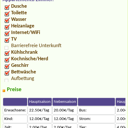
Dusche
Toilette
Wasser
Heizanlage
Internet/WiFi
TV
Barrierefreie Unterkunft
Kühlschrank
Kochnische/Herd
Geschirr
Bettwäsche
Aufbettung
Preise
Hauptsaison
Nebensaison
Haupt
Erwachsene:
22.50€/Tag
20.00€/Tag
Bus:
2.00€
Kind:
12.00€/Tag
12.00€/Tag
Strom:
2.00€
Zelt:
2.00€/Tag
2.00€/Tag
Tier:
4.00€