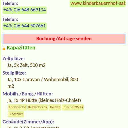
www.kinderbauernhof-salz
Telefon:
+43( 0)6 648 669104
Telefon:
+43( 0)6 644 507661
Buchung/Anfrage senden
Kapazitäten
Zeltplätze:
Ja, 5x Zelt, 500 m2
Stellplätze:
Ja, 10x Caravan / Wohnmobil, 800
m2
Mobilh./Bung./Hütten:
ja, 1x 4P Hütte (kleines Holz-Chalet)
Kochnische
Kühlschrank
Toilette
Internet/WiFi
El.Stecker
Gebäude(Zimmer/App):