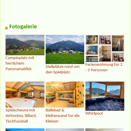
Fotogalerie
Campinplatz mit
herrlichem
Ferienwohnung für 2
Stellplätze rund um
Panoramablick
- 5 Personen
den Spielplatz
Spielscheune mit
Bällebad &
Whirlpool
Airhockey, Billard,
Kletterwand für die
Tischfussball
Kleinen