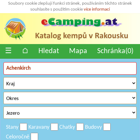
Soubory cookie zlepšují funkci stránek, používáním těchto stránek
souhlasíte s použitím cookie
více informací
☰
⌂
Hledat
Mapa
Schránka(
0
)
Stany
Karavany
Chatky
Budovy
Celoročně