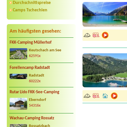
Durchschnittspreise
Camps Tschechien
Am häufigsten gesehen:
FKK-Camping Müllerhof
Keutschach am See
62591x
Forellencamp Radstadt
Radstadt
60222x
Rutar Lido FKK-See-Camping
Eberndorf
54316x
Wachau-Camping Rossatz
Rossatzbach