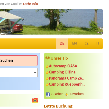
dung von Cookies
Mehr Info
DE
EN
CZ
IT
🌞 Unser Tip
Suchen
Autocamp OASA
Camping Olšina
Panorama Camp Ze..
Camping Rueppenh..
Termin ab 2026-07-24 |
Strandcafé
Leimüller Camping
Zugeben
Favoriten
Termin ab 2026-07-27 |
Strandcafé
Leimüller Camping
nein1x
Letzte Buchung: