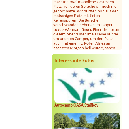
Platz frei, deren Sprache ich noch nie
gehört hatte. Wir durften nun auf den
matschigen Platz mit tiefen
Reifenspuren. Die Burschen
verschwanden nebenan im Tappert-
Luxus-Wohnanhänger. Einer drehte an
diesem Abend mehrmals seine Runde
um unseren Camper, um den Platz,
auch mit einem E-Roller. Als es am
nächsten Morgen hell wurde, sahen
wir uns zwischen 8 dieser luxiuriösen
Wohnanhänger. Deren Insassen
mutmaßlich eine südosteuropäische
Interessante Fotos
Großfamilie, wenn auch mit deutschen
Kennzeichen. Der Oberpascha drehte
wieder seine Runden, beobachtete
alles. Ringsum packten alle Gäste ihre
Wohnmobile schnell zusammen und
verschwanden. Wir auch!
Julia
*****
Dieser Campingplatz ist wunderschön
gelegen direkt am See mit großer
Autocamp OASA Staňkov
Liegewiese und tollem Seezugang. Die
Sanitäranlagen sind sehr großzügig und
sauber. Seit heuer gibt es samstags
Feuerkörbe und Stockbrot am Strand
... unsere Kinder und auch wir