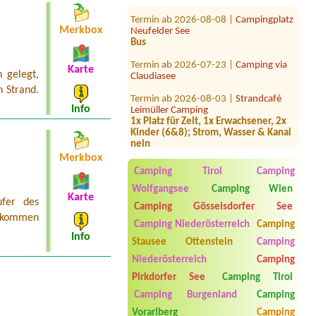
Termin ab 2026-08-08 |
Campingplatz
Neufelder See
Merkbox
Bus
Termin ab 2026-07-23 |
Camping via
Claudiasee
Karte
 gelegt,
Termin ab 2026-08-03 |
Strandcafé
 Strand.
Leimüller Camping
Info
1x Platz für Zelt, 1x Erwachsener, 2x
Kinder (6&8); Strom, Wasser & Kanal
nein
Termin ab 2026-08-22 |
Camping
Merkbox
Mexico am Bodensee
Camping Tirol
Camping
1 Stellplatz für Wohwagen ca 7 m
Wolfgangsee
Camping Wien
Deichsellänge
Karte
ufer des
Camping Gösselsdorfer See
Termin ab 2026-08-11 |
Camping
e kommen
Seewinkl
Camping Niederösterreich
Camping
1x tent place for 2 persons
Info
Stausee Ottenstein
Camping
Termin ab 2026-08-01 |
Stausee
Niederösterreich
Camping
Camping
Pirkdorfer See
Camping Tirol
1x Stellplatz mi el.An, 1 Person + 2
Kinder
Camping Burgenland
Camping
Vorarlberg
Camping
Termin ab 2026-08-17 |
Camping