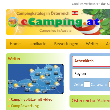
Cookies verbessern das S
Home
Landkarte
Bewertungen
Wetter
A
Wetter
Zelte
Caravans
Campingplätze mit video
Österreich»
'Achen
CampBewertung