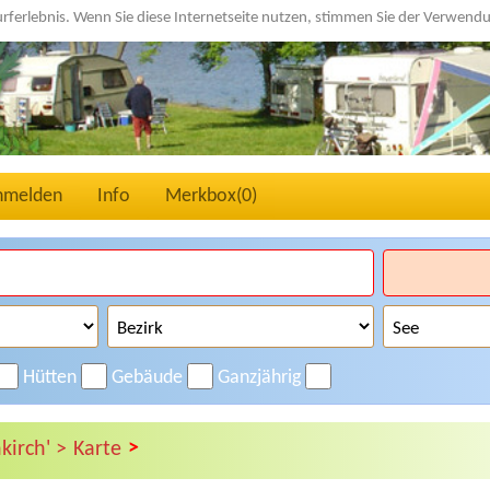
urferlebnis. Wenn Sie diese Internetseite nutzen, stimmen Sie der Verwen
nmelden
Info
Merkbox(
0
)
Hütten
Gebäude
Ganzjährig
>
kirch' >
Karte