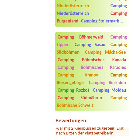
Neubauer
Niederösterreich
Camping
Mobile home (mobilheim), 2 adults +
1 child (11 years)
Niederösterreich
Camping
Burgenland
Camping Steiermark
..
Termin ab 2026-08-05 |
Strandcafé
Leimüller Camping
1x Stellplatz für PKW (4,5m) +
Camping Böhmerwald
Camping
Wohnwagen (4,5m)
Lippen
Camping Sasau
Camping
Südböhmen
Camping Mácha-See
Camping Böhmisches Kanada
Camping Böhmisches Paradies
Camping Vranov
Camping
Riesengebirge
Camping Beskiden
Camping Rozkoš
Camping Moldau
Sylvia Vodel
***
Camping Südmähren
Camping
Die Bilder mit dem See täuschen. Der
See liegt ein Stück entfernt. Dafür ist
Böhmische Schweiz
das Camping nah an der Autobahn.
Der Hammer kommt jetzt: dort hauste
ein Clan! Der uns zugewiesene Platz
Bewertungen:
war mit 2 Kleinbussen zugestellt. Erst
nach Bitten der Platzbetreiberin
machten zwei männliche Gäste den