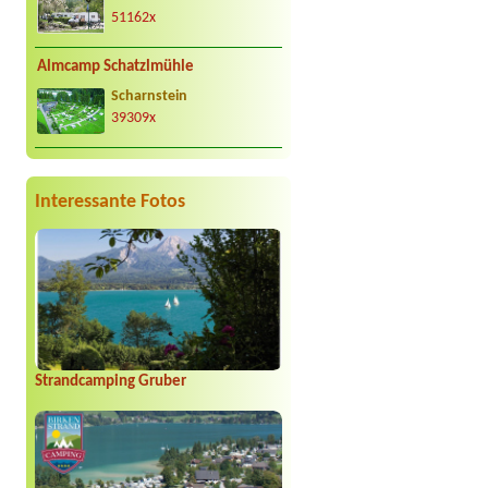
51162x
Almcamp Schatzlmühle
Scharnstein
39309x
Interessante Fotos
Strandcamping Gruber