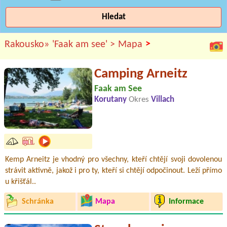
Hledat
>
Rakousko»
'Faak am see' >
Mapa
Camping Arneitz
Faak am See
Korutany
Okres
Villach
Kemp Arneitz je vhodný pro všechny, kteří chtějí svoji dovolenou
strávit aktivně, jakož i pro ty, kteří si chtějí odpočinout. Leží přímo
u křišťál..
Schránka
Mapa
Informace