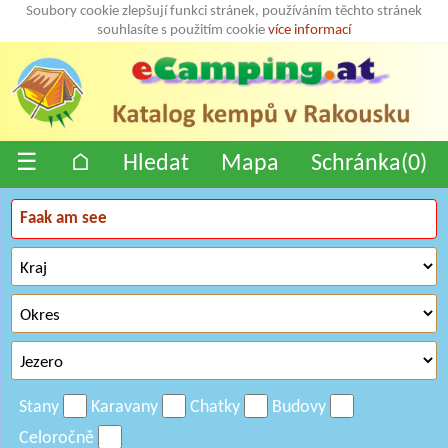
Soubory cookie zlepšují funkci stránek, používáním těchto stránek
souhlasíte s použitím cookie
více informací
☰
⌂
Hledat
Mapa
Schránka(
0
)
Stany
Karavany
Chatky
Budovy
Celoročně