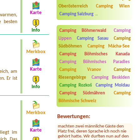
Termin ab 2026-08-22 |
Camping
Oberösterreich
Camping Wien
Mexico am Bodensee
Karte
Camping Salzburg
..
 warmen,
1 Stellplatz für Wohwagen ca 7 m
Deichsellänge
e besten
Info
Camping Böhmerwald
Camping
Lippen
Camping Sasau
Camping
Südböhmen
Camping Mácha-See
Merkbox
Camping Böhmisches Kanada
Camping Böhmisches Paradies
Karte
Camping Vranov
Camping
eich, am
Riesengebirge
Camping Beskiden
. Er ist
Sylvia Vodel
***
Camping Rozkoš
Camping Moldau
Info
Die Bilder mit dem See täuschen. Der
See liegt ein Stück entfernt. Dafür ist
Camping Südmähren
Camping
das Camping nah an der Autobahn.
Böhmische Schweiz
Der Hammer kommt jetzt: dort hauste
ein Clan! Der uns zugewiesene Platz
war mit 2 Kleinbussen zugestellt. Erst
Merkbox
Bewertungen:
nach Bitten der Platzbetreiberin
machten zwei männliche Gäste den
Platz frei, deren Sprache ich noch nie
Karte
gehört hatte. Wir durften nun auf den
liegt im
matschigen Platz mit tiefen
ich. Das