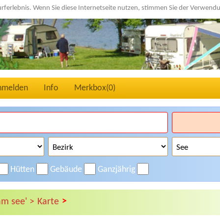
urferlebnis. Wenn Sie diese Internetseite nutzen, stimmen Sie der Verwen
nmelden
Info
Merkbox(
0
)
Hütten
Gebäude
Ganzjährig
>
am see' >
Karte