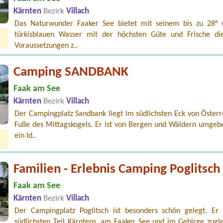
Kärnten
Bezirk
Villach
Das Naturwunder Faaker See bietet mit seinem bis zu 28°
türkisblauen Wasser mit der höchsten Güte und Frische di
Voraussetzungen z..
Camping SANDBANK
Faak am See
Kärnten
Bezirk
Villach
Der Campingplatz Sandbank liegt im südlichsten Eck von Österr
Fuße des Mittagskogels. Er ist von Bergen und Wäldern umgeben
ein Id..
Familien - Erlebnis Camping Poglitsch
Faak am See
Kärnten
Bezirk
Villach
Der Campingplatz Poglitsch ist besonders schön gelegt. Er 
südlichsten Teil Kärntens, am Faaker See und im Gebirge zugle