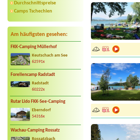
Durchschnittspreise
Camps Tschechien
Am häufigsten gesehen:
FKK-Camping Müllerhof
Keutschach am See
62591x
Forellencamp Radstadt
Radstadt
60222x
Rutar Lido FKK-See-Camping
Eberndorf
54316x
Wachau-Camping Rossatz
Rossatzbach