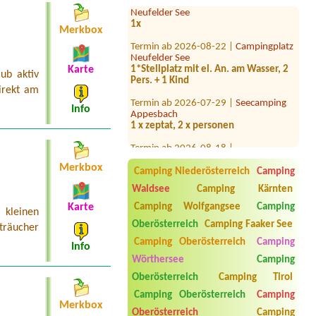
Neufelder See
1x
Merkbox
Termin ab 2026-08-22 |
Campingplatz
Neufelder See
1*Stellplatz mit el. An. am Wasser, 2
Karte
Pers. + 1 Kind
ub aktiv
direkt am
Termin ab 2026-07-29 |
Seecamping
Appesbach
Info
1 x zeptat, 2 x personen
Termin ab 2026-08-18 |
Storchencamp Purbach
1 Zelt 1 Erwachsener, 2 Kinder
Merkbox
Camping Niederösterreich
Camping
Termin ab 2026-08-16 |
Camping
Waldsee
Camping Kärnten
Heiterwanger See
1x Stellplatz mit Wohnmobil (6
Camping Wolfgangsee
Camping
Karte
 kleinen
meter), 2 Erwachsene, 1 kleiner Hund
Oberösterreich
Camping Faaker See
träucher
Termin ab 2026-07-26 |
Strandcafé
Camping Oberösterreich
Camping
Info
Leimüller Camping
Wörthersee
Camping
1 Zelt, 2 Erwachsene, 2 Kinder
Oberösterreich
Camping Tirol
Termin ab 2026-08-04 |
Camping
Camping Oberösterreich
Camping
Alpenwelt
Merkbox
1 Wohnwagen mit Auto
Oberösterreich
Camping