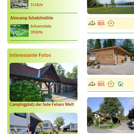
51162x
Almcamp Schatzlmühle
Scharnstein
39309x
Interessante Fotos
Campingplatz der Sole Felsen Welt