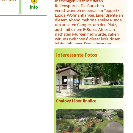
Reifenspuren. Die Burschen
verschwanden nebenan im Tappert-
Info
Luxus-Wohnanhänger. Einer drehte an
diesem Abend mehrmals seine Runde
um unseren Camper, um den Platz,
auch mit einem E-Roller. Als es am
nächsten Morgen hell wurde, sahen
wir uns zwischen 8 dieser luxiuriösen
Wohnanhänger. Deren Insassen
mutmaßlich eine südosteuropäische
Großfamilie, wenn auch mit deutschen
Kennzeichen. Der Oberpascha drehte
Interessante Fotos
wieder seine Runden, beobachtete
alles. Ringsum packten alle Gäste ihre
Wohnmobile schnell zusammen und
verschwanden. Wir auch!
Julia
*****
Dieser Campingplatz ist wunderschön
gelegen direkt am See mit großer
Liegewiese und tollem Seezugang. Die
Chatový tábor Jinolice
Sanitäranlagen sind sehr großzügig und
sauber. Seit heuer gibt es samstags
Feuerkörbe und Stockbrot am Strand
... unsere Kinder und auch wir
Erwachsene waren begeistert! Hier
fühlt man sich jederzeit willkommen,
wir können diesen Platz nur wärmstens