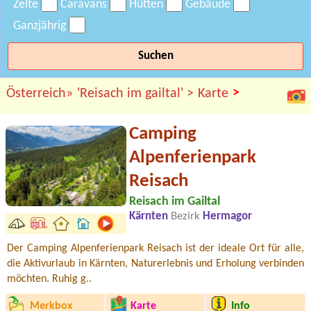
Zelte
Caravans
Hütten
Gebäude
Ganzjährig
Suchen
>
Österreich»
'Reisach im gailtal' >
Karte
Camping
Alpenferienpark
Reisach
Reisach im Gailtal
Kärnten
Bezirk
Hermagor
Der Camping Alpenferienpark Reisach ist der ideale Ort für alle,
die Aktivurlaub in Kärnten, Naturerlebnis und Erholung verbinden
möchten. Ruhig g..
Merkbox
Karte
Info