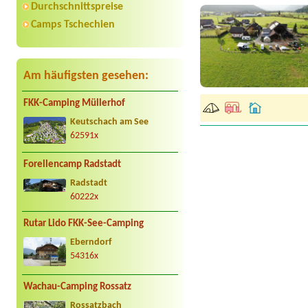
Durchschnittspreise
Camps Tschechien
Am häufigsten gesehen:
FKK-Camping Müllerhof
Keutschach am See
62591x
Forellencamp Radstadt
Radstadt
60222x
Rutar Lido FKK-See-Camping
Eberndorf
54316x
Wachau-Camping Rossatz
Rossatzbach