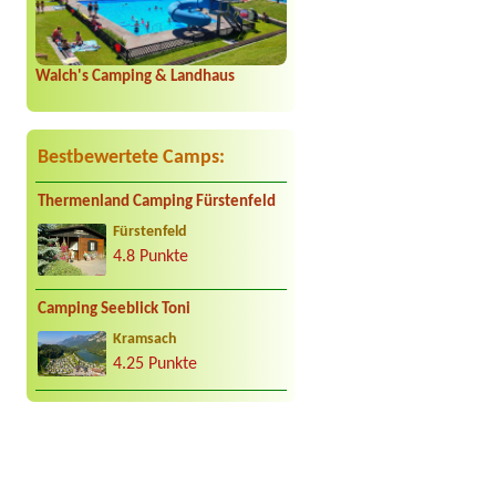
Walch's Camping & Landhaus
Bestbewertete Camps:
Thermenland Camping Fürstenfeld
Fürstenfeld
4.8 Punkte
Camping Seeblick Toni
Kramsach
4.25 Punkte