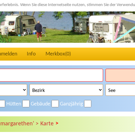
urferlebnis. Wenn Sie diese Internetseite nutzen, stimmen Sie der Verwen
nmelden
Info
Merkbox(
0
)
Hütten
Gebäude
Ganzjährig
>
 margarethen' >
Karte