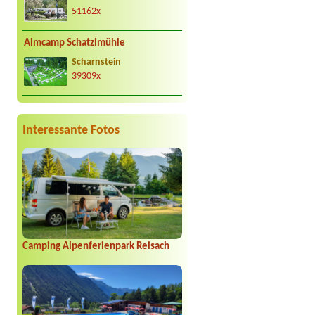
51162x
Almcamp Schatzlmühle
Scharnstein
39309x
Interessante Fotos
Camping Alpenferienpark Reisach