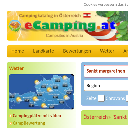
Cookies verbessern das S
Home
Landkarte
Bewertungen
Wetter
A
Wetter
Zelte
Caravans
Campingplätze mit video
Österreich»
'Sankt
CampBewertung