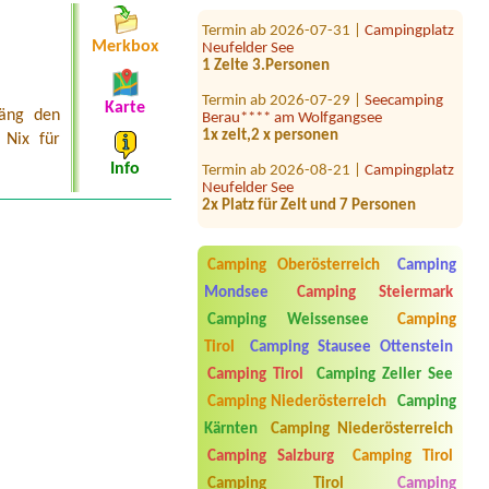
Termin ab 2026-07-31 |
Campingplatz
Neufelder See
Merkbox
1 Zelte 3.Personen
Termin ab 2026-07-29 |
Seecamping
Berau**** am Wolfgangsee
Karte
häng den
1x zelt,2 x personen
 Nix für
Termin ab 2026-08-21 |
Campingplatz
Info
Neufelder See
2x Platz für Zelt und 7 Personen
Termin ab 2026-08-15 |
Seecamping
Berau**** am Wolfgangsee
1xzeltplatz fur 3 personen
Camping Oberösterreich
Camping
Mondsee
Camping Steiermark
Termin ab 2026-08-12 |
MurAuen
Camping Gosdorf
Camping Weissensee
Camping
1 Stellplatz mit Strom für 2
Tirol
Camping Stausee Ottenstein
Erwachsene und 1 Hund
Camping Tirol
Camping Zeller See
Termin ab 2026-08-01 |
Stausee
Camping
Camping Niederösterreich
Camping
1x Stellplatz mi el.An, 1 Person + 2
Kärnten
Camping Niederösterreich
Kinder
Camping Salzburg
Camping Tirol
Termin ab 2026-07-24 |
Campingplatz
Camping Tirol
Camping
Neufelder See