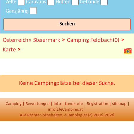
Zelte
Caravans
Hütten
Gebäude
Ganzjährig
Suchen
>
>
Österreich»
Steiermark
Camping Feldbach(0)
>
Karte
Keine Campingplätze bei dieser Suche.
Camping
|
Bewertungen
|
Info
|
Landkarte
|
Registration
|
sitemap
|
info(z)eCamping.at |
Alle Rechte vorbehalten, eCamping.at (c) 2006-2026