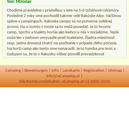
Von: Miroslav
Chodime pravidelne s priateľkou v lete na 5-6 týždňové cyklotúry.
Posledné 2 roky sme pochodili takmer celé Rakúske Alpy. Väčšinou
spíme v campingoch. Rakúske campy sú na pomerne solídnej
úrovni. No o tomto v Imste sa to nedá povedať. Je to hrozny
camp. Sprchy a toalety horšie ako kedysi u nás v socializme. Teplá
voda len v jednom umyvadle pred toaletami. Žiadna miestnosť
resp. jedna drevená chatrč na prečkanie v prípade zlého počasia.
Na horší camp ako tento sme nenarazili. Je to hamba pre Imst a
čudujem sa, že to v Rakusku vôbec povolili prevádzkovať
Camping
|
Bewertungen
|
Info
|
Landkarte
|
Registration
|
sitemap
|
info(z)eCamping.at |
Alle Rechte vorbehalten, eCamping.at (c) 2006-2026