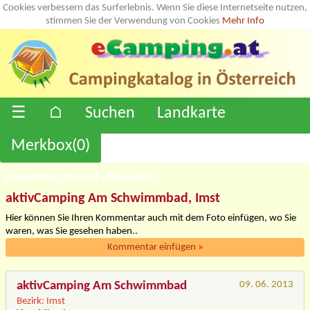
Cookies verbessern das Surferlebnis. Wenn Sie diese Internetseite nutzen,
stimmen Sie der Verwendung von Cookies
Mehr Info
☰
⌂
Suchen
Landkarte
Merkbox(
0
)
Bewertungen und Diskussion
aktivCamping Am Schwimmbad, Imst
Hier können Sie Ihren Kommentar auch mit dem Foto einfügen, wo Sie
waren, was Sie gesehen haben..
Kommentar einfügen
»
aktivCamping Am Schwimmbad
09. 06. 2013
Bezirk: Imst