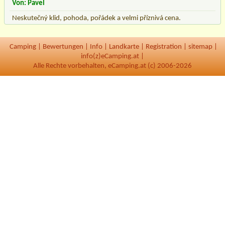
Von: Pavel
Neskutečný klid, pohoda, pořádek a velmi příznivá cena.
Camping
|
Bewertungen
|
Info
|
Landkarte
|
Registration
|
sitemap
|
info(z)eCamping.at |
Alle Rechte vorbehalten, eCamping.at (c) 2006-2026