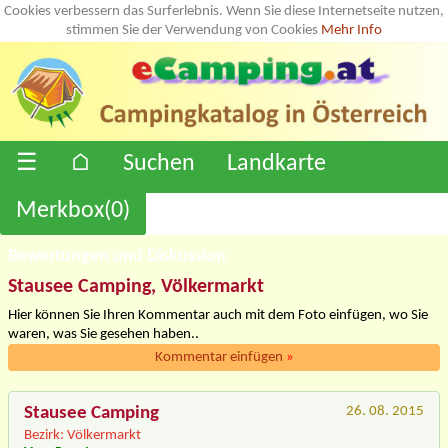
Cookies verbessern das Surferlebnis. Wenn Sie diese Internetseite nutzen,
stimmen Sie der Verwendung von Cookies
Mehr Info
☰
⌂
Suchen
Landkarte
Merkbox(
0
)
Bewertungen und Diskussion
Stausee Camping, Völkermarkt
Hier können Sie Ihren Kommentar auch mit dem Foto einfügen, wo Sie
waren, was Sie gesehen haben..
Kommentar einfügen
»
Stausee Camping
26. 08. 2015
Bezirk: Völkermarkt