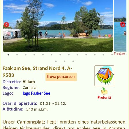
Faaker S
Faak am See
, Strand Nord 4, A-
9583
Trova percorso »
Distretto:
Villach
Regione:
Carinzia
Lago:
lago Faaker See
Preferiti
Orari di apertura:
01.01. - 31.12.
Altitudine:
540 m s.l.m.
Unser Campingplatz liegt inmitten eines naturbelassenen,
kleinen Fichtenwaldes, direkt am Faaker See in Kärnten.