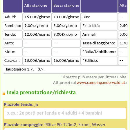
Alta stagione
Bassa stagione
Alta s
Adulti:
16.00€/giorno
13.00€/giorno
Bus:
- -
Bambino:
9.00€/giorno
5.00€/giorno
Elettricità:
2.50€
Tenda:
12.00€/giorno
9.00€/giorno
Animali:
5.00€
Auto:
- -
- -
Tassa di soggiorno:
1.70€
Moto:
- -
- -
*Baita/Mobilhome:
- -
Caravan:
18.00€/giorno
16.00€/giorno
*Edificio:
- -
Hauptsaison 1.7. – 8.9.
* Il prezzo può essere per l'intera unità.
Att.prezzi sul
www.campinganderwald.at
»
Invia prenotazione/richiesta
Piazzole tende:
ja
Piazzole campeggio:
Plätze 80-120m2, Strom, Wasser