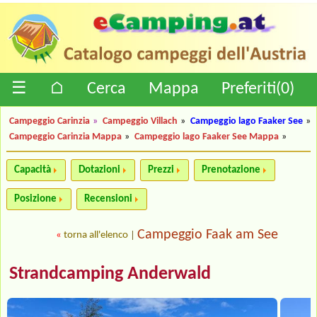
☰
⌂
Cerca
Mappa
Preferiti(
0
)
Campeggio Carinzia
»
Campeggio Villach
»
Campeggio lago Faaker See
»
Campeggio Carinzia Mappa
»
Campeggio lago Faaker See Mappa
»
Capacità
Dotazioni
Prezzi
Prenotazione
Posizione
Recensioni
Campeggio Faak am See
«
torna all'elenco
|
Strandcamping Anderwald