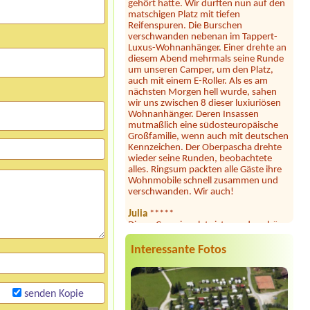
Reifenspuren. Die Burschen
verschwanden nebenan im Tappert-
Luxus-Wohnanhänger. Einer drehte an
diesem Abend mehrmals seine Runde
um unseren Camper, um den Platz,
auch mit einem E-Roller. Als es am
nächsten Morgen hell wurde, sahen
wir uns zwischen 8 dieser luxiuriösen
Wohnanhänger. Deren Insassen
mutmaßlich eine südosteuropäische
Großfamilie, wenn auch mit deutschen
Kennzeichen. Der Oberpascha drehte
wieder seine Runden, beobachtete
alles. Ringsum packten alle Gäste ihre
Wohnmobile schnell zusammen und
verschwanden. Wir auch!
Julia
*****
Dieser Campingplatz ist wunderschön
gelegen direkt am See mit großer
Liegewiese und tollem Seezugang. Die
Sanitäranlagen sind sehr großzügig und
Interessante Fotos
sauber. Seit heuer gibt es samstags
Feuerkörbe und Stockbrot am Strand
... unsere Kinder und auch wir
Erwachsene waren begeistert! Hier
senden Kopie
fühlt man sich jederzeit willkommen,
wir können diesen Platz nur wärmstens