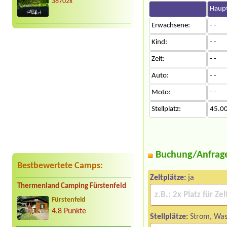
38702x
Haupt
Erwachsene:
- -
Kind:
- -
Zelt:
- -
Auto:
- -
Moto:
- -
Stellplatz:
45.0
Buchung/Anfrag
Bestbewertete Camps:
Zeltplätze:
ja
Thermenland Camping Fürstenfeld
Fürstenfeld
4.8 Punkte
Stellplätze:
Strom, Was