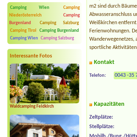
m2 sind durch Bäumen
Camping Wien
Camping
Abwasseranschluss un
Niederösterreich
Camping
Weißkirchen entfernt
Burgenland
Camping Salzburg
Ferienwohnungen. Der
Camping Tirol
Camping Burgenland
Camping Wien
Camping Salzburg
Wanderwegenetzes, a
sportliche Aktivitäten
Interessante Fotos
Kontakt
0043 -35 
Telefon:
Kapazitäten
Waldcamping Feldkirch
Zeltplätze:
Stellplätze:
Mobilh./Bung./Hütt