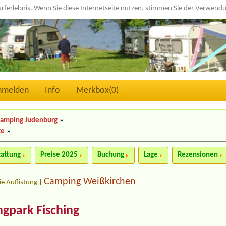
urferlebnis. Wenn Sie diese Internetseite nutzen, stimmen Sie der Verwen
nmelden
Info
Merkbox(
0
)
amping Judenburg
»
te
»
tattung
Preise 2025
Buchung
Lage
Rezensionen
Camping Weißkirchen
ie Auflistung
|
gpark Fisching