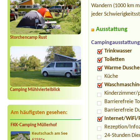
Wandern (1000 km ma
jeder Schwierigkeitss
Ausstattung
Storchencamp Rust
Campingausstattung
Trinkwasser
Toiletten
Warme Dusche
Küche
Waschmaschin
Camping Mühlviertelblick
Kinderzimmer/p
Barrierefreie To
Barrierefreie D
Am häufigsten gesehen:
Internet/WiFi/
FKK-Camping Müllerhof
Rezeption/Info
Keutschach am See
24-Stunden Die
62591x