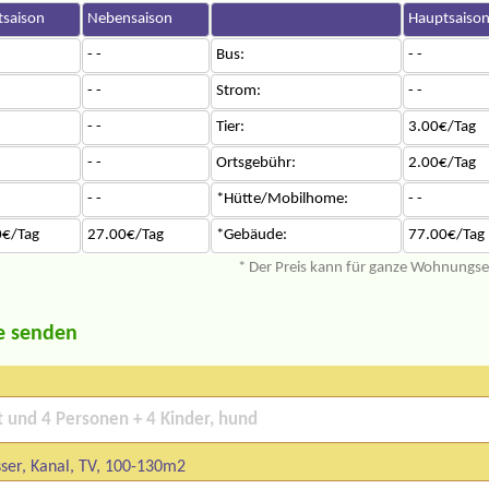
saison
Nebensaison
Hauptsaiso
- -
Bus:
- -
- -
Strom:
- -
- -
Tier:
3.00€/Tag
- -
Ortsgebühr:
2.00€/Tag
- -
*Hütte/Mobilhome:
- -
0€/Tag
27.00€/Tag
*Gebäude:
77.00€/Tag
* Der Preis kann für ganze Wohnungs
e senden
ser, Kanal, TV, 100-130m2