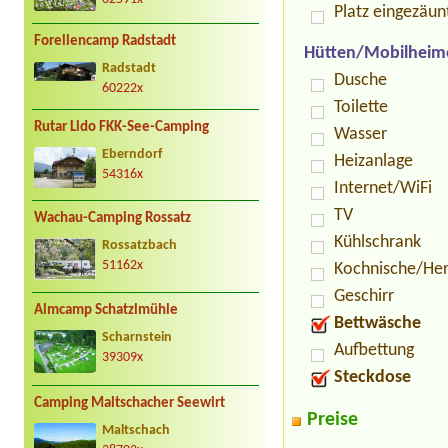
Platz eingezäun
Forellencamp Radstadt
Hütten/Mobilheim
Radstadt
Dusche
60222x
Toilette
Rutar Lido FKK-See-Camping
Wasser
Eberndorf
Heizanlage
54316x
Internet/WiFi
TV
Wachau-Camping Rossatz
Kühlschrank
Rossatzbach
51162x
Kochnische/He
Geschirr
Almcamp Schatzlmühle
Bettwäsche
Scharnstein
Aufbettung
39309x
Steckdose
Camping Maltschacher Seewirt
Preise
Maltschach