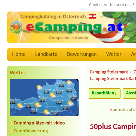
Cookies verbessern das S
Home
Landkarte
Bewertungen
Wetter
A
Wetter
Camping Steiermark
»
C
Camping Steiermark Kar
Kapazitäten
Auss
«
zurück auf d
Campingplätze mit video
50plus Campin
CampBewertung