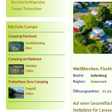
Durchschnittspreise
Camps Tschechien
Nächste Camps:
Camping Murinsel
Großlobming
6Km
Camping am Badesee
Mühlen
Weißkirchen
, Fisch
23Km
Bezirk:
Judenburg
Region:
Steiermark
Freizeitsee Zenz Camping
Tragöß
Öffnungszeiten:
01.04.
45Km
Auf einer Gesamtfläc
Stellplätze für Carav