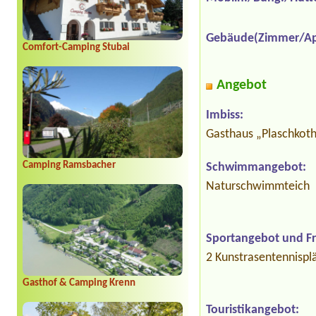
Gebäude(Zimmer/Ap
Comfort-Camping Stubai
Angebot
Imbiss:
Gasthaus „Plaschkoth
Camping Ramsbacher
Schwimmangebot:
Naturschwimmteich
Sportangebot und Fre
2 Kunstrasentennisplä
Gasthof & Camping Krenn
Touristikangebot: