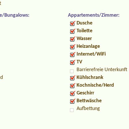
t
e/Bungalows:
Appartements/Zimmer:
Dusche
Toilette
Wasser
Heizanlage
Internet/WiFi
TV
Barrierefreie Unterkunft
rd
Kühlschrank
Kochnische/Herd
Geschirr
Bettwäsche
Aufbettung