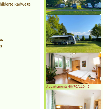
hilderte Radwege
ss
ss
Appartements 40/70/110m2