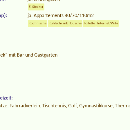
El.Stecker
p):
ja, Appartements 40/70/110m2
Kochnische
Kühlschrank
Dusche
Toilette
Internet/WiFi
ek“ mit Bar und Gastgarten
izeit:
tze, Fahrradverleih, Tischtennis, Golf, Gymnastikkurse, Ther