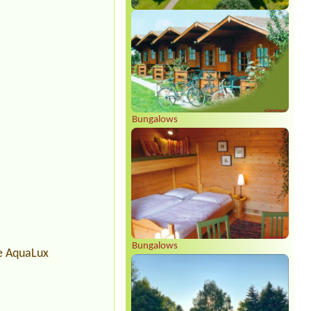
Bungalows
Bungalows
me AquaLux