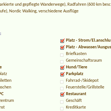
rkierte und gepflegte Wanderwege), Radfahren (600 km besc
tufe), Nordic Walking, verschiedene Ausflüge
:
Platz - Strom/El.anschlu
Platz - Abwasser/Ausgu
Briefkasten
Gemeinschaftsraum
e
Hund/Tiere
latz
Parkplatz
iletten
Fahrrad-/Skidepot
uschen
Feuerstelle/Grillstelle
PC
Restaurant
zentrum
Geschäft
nst
Kreditkarte