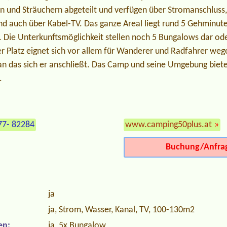
 und Sträuchern abgeteilt und verfügen über Stromanschluss,
d auch über Kabel-TV. Das ganze Areal liegt rund 5 Gehminute
. Die Unterkunftsmöglichkeit stellen noch 5 Bungalows dar od
 Platz eignet sich vor allem für Wanderer und Radfahrer we
n das sich er anschließt. Das Camp und seine Umgebung biet
.
77- 82284
www.camping50plus.at
»
Buchung/Anfra
ja
ja, Strom, Wasser, Kanal, TV, 100-130m2
en:
ja, 5x Bungalow