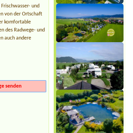
Termin ab 2026-07-21 |
Camping via
 Frischwasser- und
Claudiasee
1 Stellplatz, mit Strom
n von der Ortschaft
er komfortable
gen des Radwege- und
en auch andere
ge senden