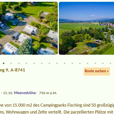
ing 9, A-8741
Route suchen »
Meereshöhe:
 - 15.10.
750 m ü.M.
he von 15.000 m2 des Campingparks Fisching sind 50 großzügi
ans, Wohnwagen und Zelte verteilt. Die parzellierten Plätze mi