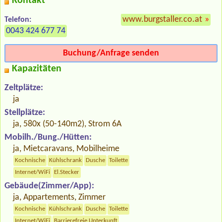
Kontakt
www.burgstaller.co.at
»
Telefon:
0043 424 677 74
Buchung/Anfrage senden
Kapazitäten
Zeltplätze:
ja
Stellplätze:
ja, 580x (50-140m2), Strom 6A
Mobilh./Bung./Hütten:
ja, Mietcaravans, Mobilheime
Kochnische
Kühlschrank
Dusche
Toilette
Internet/WiFi
El.Stecker
Gebäude(Zimmer/App):
ja, Appartements, Zimmer
Kochnische
Kühlschrank
Dusche
Toilette
Internet/WiFi
Barrierefreie Unterkunft