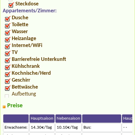
Steckdose
Appartements/Zimmer:
Dusche
Toilette
Wasser
Heizanlage
Internet/WiFi
TV
Barrierefreie Unterkunft
Kühlschrank
Kochnische/Herd
Geschirr
Bettwäsche
Aufbettung
Preise
Hauptsaison
Nebensaison
Haupt
Erwachsene:
14.30€/Tag
10.10€/Tag
Bus:
- -