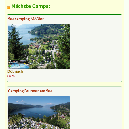
Nächste Camps:
Seecamping Mößler
Döbriach
0Km
Camping Brunner am See