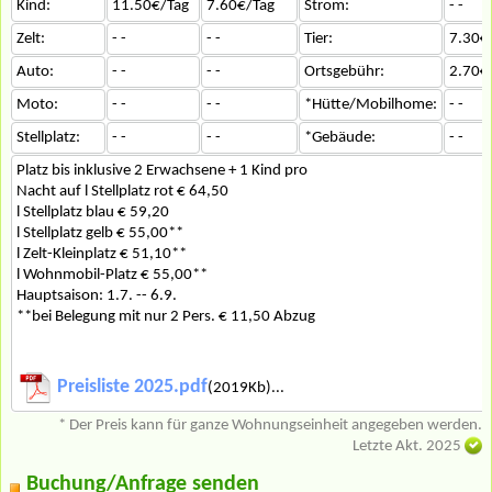
Kind:
11.50€/Tag
7.60€/Tag
Strom:
- -
Zelt:
- -
- -
Tier:
7.30€
Auto:
- -
- -
Ortsgebühr:
2.70€
Moto:
- -
- -
*Hütte/Mobilhome:
- -
Stellplatz:
- -
- -
*Gebäude:
- -
Platz bis inklusive 2 Erwachsene + 1 Kind pro
Nacht auf l Stellplatz rot € 64,50
l Stellplatz blau € 59,20
l Stellplatz gelb € 55,00**
l Zelt-Kleinplatz € 51,10**
l Wohnmobil-Platz € 55,00**
Hauptsaison: 1.7. -- 6.9.
**bei Belegung mit nur 2 Pers. € 11,50 Abzug
Preisliste 2025.pdf
(2019Kb)...
* Der Preis kann für ganze Wohnungseinheit angegeben werden.
Letzte Akt. 2025
Buchung/Anfrage senden