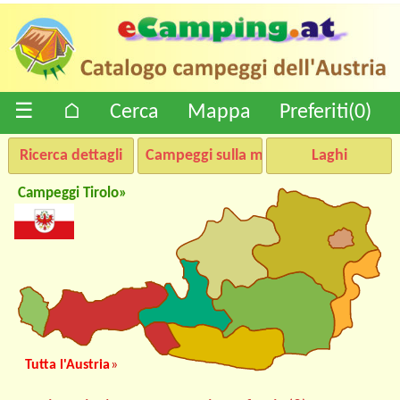
☰
⌂
Cerca
Mappa
Preferiti(
0
)
Ricerca dettagli
Campeggi sulla mappa
Laghi
Campeggi Tirolo»
Tutta l'Austria
»