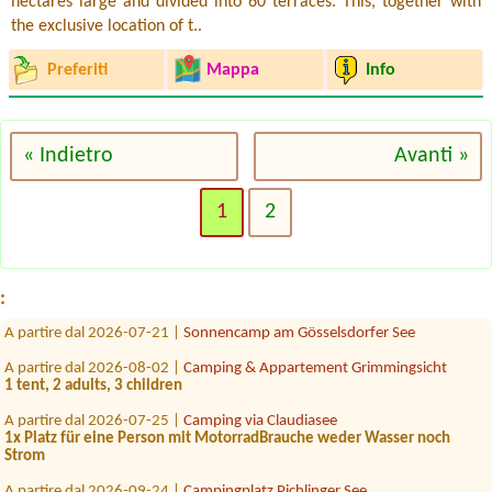
hectares large and divided into 60 terraces. This, together with
the exclusive location of t..
Preferiti
Mappa
Info
« Indietro
Avanti »
A partire dal 2027-01-10 |
Camping Riffler
ca. 80qm
1
2
A partire dal 2026-07-31 |
Strandcafé Leimüller Camping
1xPlatz für 3 Erwachsene, 1 Hund
A partire dal 2026-08-27 |
Camping Grabner GmbH
2person+2 children
:
A partire dal 2026-07-21 |
Sonnencamp am Gösselsdorfer See
A partire dal 2026-08-02 |
Camping & Appartement Grimmingsicht
1 tent, 2 adults, 3 children
A partire dal 2026-07-25 |
Camping via Claudiasee
1x Platz für eine Person mit MotorradBrauche weder Wasser noch
Strom
A partire dal 2026-09-24 |
Campingplatz Pichlinger See