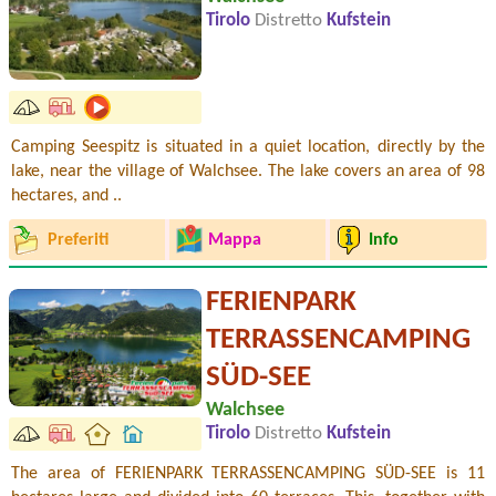
Tirolo
Distretto
Kufstein
Camping Seespitz is situated in a quiet location, directly by the
lake, near the village of Walchsee. The lake covers an area of 98
hectares, and ..
Preferiti
Mappa
Info
FERIENPARK
TERRASSENCAMPING
SÜD-SEE
Walchsee
Tirolo
Distretto
Kufstein
The area of FERIENPARK TERRASSENCAMPING SÜD-SEE is 11