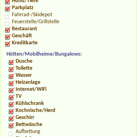
Hund/Tiere
Parkplatz
Fahrrad-/Skidepot
Feuerstelle/Grillstelle
Restaurant
Geschäft
Kreditkarte
Hütten/Mobilheime/Bungalows:
Dusche
Toilette
Wasser
Heizanlage
Internet/WiFi
TV
Kühlschrank
Kochnische/Herd
Geschirr
Bettwäsche
Aufbettung