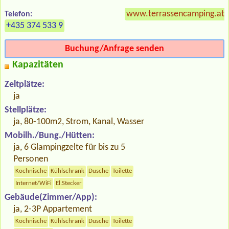
www.terrassencamping.at
Telefon:
+435 374 533 9
Buchung/Anfrage senden
Kapazitäten
Zeltplätze:
ja
Stellplätze:
ja, 80-100m2, Strom, Kanal, Wasser
Mobilh./Bung./Hütten:
ja, 6 Glampingzelte für bis zu 5
Personen
Kochnische
Kühlschrank
Dusche
Toilette
Internet/WiFi
El.Stecker
Gebäude(Zimmer/App):
ja, 2-3P Appartement
Kochnische
Kühlschrank
Dusche
Toilette