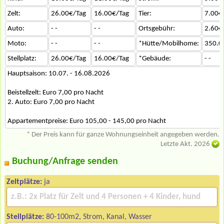
Zelt:
26.00€/Tag
16.00€/Tag
Tier:
7.00€
Auto:
- -
- -
Ortsgebühr:
2.60€
Moto:
- -
- -
*Hütte/Mobilhome:
350.0
Stellplatz:
26.00€/Tag
16.00€/Tag
*Gebäude:
- -
Hauptsaison: 10.07. - 16.08.2026
Beistellzelt: Euro 7,00 pro Nacht
2. Auto: Euro 7,00 pro Nacht
Appartementpreise: Euro 105,00 - 145,00 pro Nacht
* Der Preis kann für ganze Wohnungseinheit angegeben werden.
Letzte Akt. 2026
Buchung/Anfrage senden
Zeltplätze:
ja
Stellplätze:
80-100m2, Strom, Kanal, Wasser