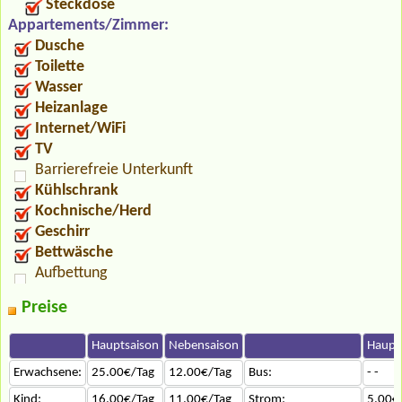
Steckdose
Appartements/Zimmer:
Dusche
Toilette
Wasser
Heizanlage
Internet/WiFi
TV
Barrierefreie Unterkunft
Kühlschrank
Kochnische/Herd
Geschirr
Bettwäsche
Aufbettung
Preise
Hauptsaison
Nebensaison
Haupt
Erwachsene:
25.00€/Tag
12.00€/Tag
Bus:
- -
Kind:
16.00€/Tag
11.00€/Tag
Strom:
5.00€