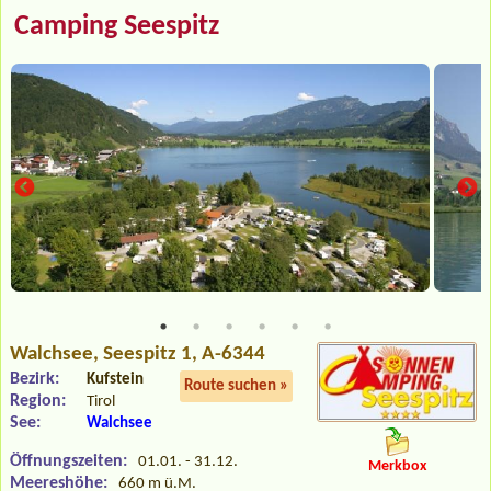
Camping Seespitz
Walchsee
, Seespitz 1, A-6344
Bezirk:
Kufstein
Route suchen »
Region:
Tirol
See:
Walchsee
Öffnungszeiten:
01.01. - 31.12.
Merkbox
Meereshöhe:
660 m ü.M.