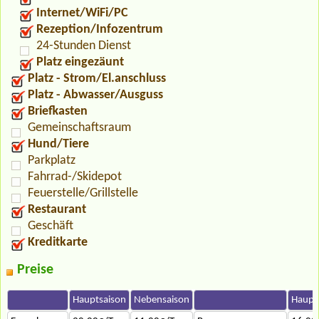
Internet/WiFi/PC
Rezeption/Infozentrum
24-Stunden Dienst
Platz eingezäunt
Platz - Strom/El.anschluss
Platz - Abwasser/Ausguss
Briefkasten
Gemeinschaftsraum
Hund/Tiere
Parkplatz
Fahrrad-/Skidepot
Feuerstelle/Grillstelle
Restaurant
Geschäft
Kreditkarte
Preise
Hauptsaison
Nebensaison
Haupt