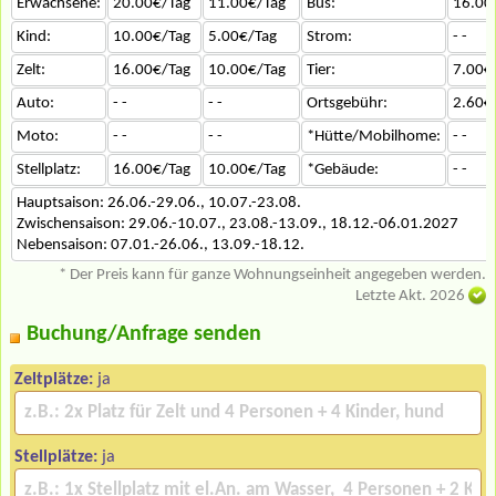
Erwachsene:
20.00€/Tag
11.00€/Tag
Bus:
16.00
Kind:
10.00€/Tag
5.00€/Tag
Strom:
- -
Zelt:
16.00€/Tag
10.00€/Tag
Tier:
7.00€
Auto:
- -
- -
Ortsgebühr:
2.60€
Moto:
- -
- -
*Hütte/Mobilhome:
- -
Stellplatz:
16.00€/Tag
10.00€/Tag
*Gebäude:
- -
Hauptsaison: 26.06.-29.06., 10.07.-23.08.
Zwischensaison: 29.06.-10.07., 23.08.-13.09., 18.12.-06.01.2027
Nebensaison: 07.01.-26.06., 13.09.-18.12.
* Der Preis kann für ganze Wohnungseinheit angegeben werden.
Letzte Akt. 2026
Buchung/Anfrage senden
Zeltplätze:
ja
Stellplätze:
ja