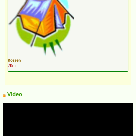
Kössen
7Km
Video