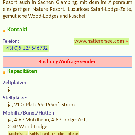
Resort auch in Sachen Glamping, mit dem im Alpenraum
einzigartigen Nature Resort. Luxuriöse Safari-Lodge-Zelte,
gemütliche Wood-Lodges und kuschel
Kontakt
www.natterersee.com
»
Telefon:
+43( 0)5 12/ 546732
Buchung/Anfrage senden
Kapazitäten
Zeltplätze:
ja
Stellplätze:
ja, 210x Platz 55-155m², Strom
Mobilh./Bung./Hütten:
ja, 4-6P Mobilheim, 4-8P Lodge-Zelt,
2-4P Wood-Lodge
Kochnische
Kühlschrank
Dusche
Toilette