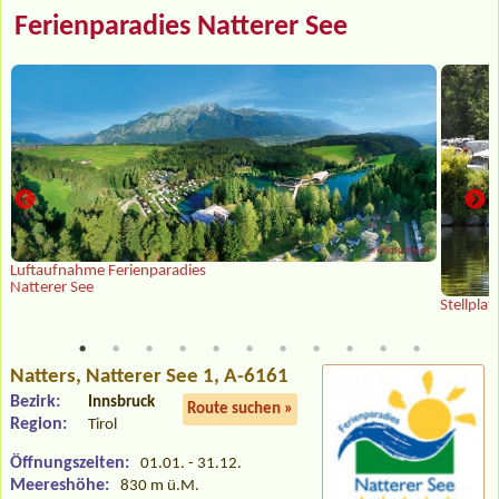
Ferienparadies Natterer See
Luftaufnahme Ferienparadies
Natterer See
Stellplat
Natters
, Natterer See 1, A-6161
Bezirk:
Innsbruck
Route suchen »
Region:
Tirol
Öffnungszeiten:
01.01. - 31.12.
Meereshöhe:
830 m ü.M.