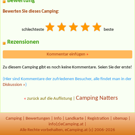
Bewertung
Bewerten Sie dieses Camping:
schlechteste
beste
Rezensionen
Kommentar einfügen
»
Zu diesem Camping gibt es noch keine Kommentare. Seien Sie der erste!
(Hier sind Kommentare der zufriedenen Besucher, alle findet man in der
Diskussion »
)
Camping Natters
«
zurück auf die Auflistung
|
Camping
|
Bewertungen
|
Info
|
Landkarte
|
Registration
|
sitemap
|
info(z)eCamping.at |
Alle Rechte vorbehalten, eCamping.at (c) 2006-2026