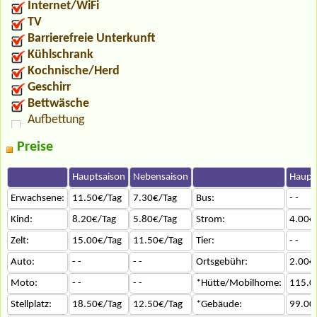
Internet/WiFi
TV
Barrierefreie Unterkunft
Kühlschrank
Kochnische/Herd
Geschirr
Bettwäsche
Aufbettung
Preise
Hauptsaison
Nebensaison
Haupt
Erwachsene:
11.50€/Tag
7.30€/Tag
Bus:
- -
Kind:
8.20€/Tag
5.80€/Tag
Strom:
4.00€
Zelt:
15.00€/Tag
11.50€/Tag
Tier:
- -
Auto:
- -
- -
Ortsgebühr:
2.00€
Moto:
- -
- -
*Hütte/Mobilhome:
115.0
Stellplatz:
18.50€/Tag
12.50€/Tag
*Gebäude:
99.00