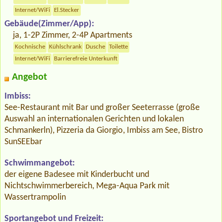
Internet/WiFi
El.Stecker
Gebäude(Zimmer/App):
ja, 1-2P Zimmer, 2-4P Apartments
Kochnische
Kühlschrank
Dusche
Toilette
Internet/WiFi
Barrierefreie Unterkunft
Angebot
Imbiss:
See-Restaurant mit Bar und großer Seeterrasse (große
Auswahl an internationalen Gerichten und lokalen
Schmankerln), Pizzeria da Giorgio, Imbiss am See, Bistro
SunSEEbar
Schwimmangebot:
der eigene Badesee mit Kinderbucht und
Nichtschwimmerbereich, Mega-Aqua Park mit
Wassertrampolin
Sportangebot und Freizeit: