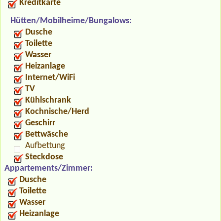
Kreditkarte
Hütten/Mobilheime/Bungalows:
Dusche
Toilette
Wasser
Heizanlage
Internet/WiFi
TV
Kühlschrank
Kochnische/Herd
Geschirr
Bettwäsche
Aufbettung
Steckdose
Appartements/Zimmer:
Dusche
Toilette
Wasser
Heizanlage