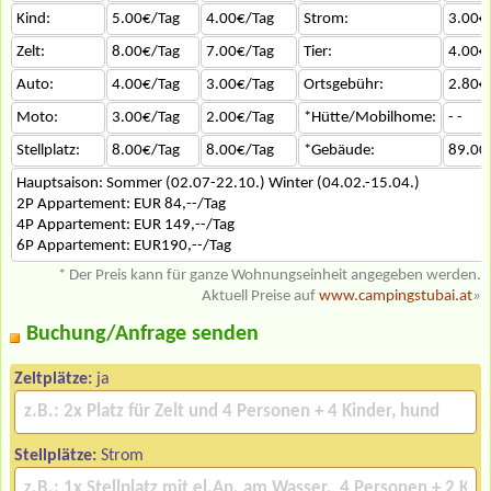
Kind:
5.00€/Tag
4.00€/Tag
Strom:
3.00€
Zelt:
8.00€/Tag
7.00€/Tag
Tier:
4.00€
Auto:
4.00€/Tag
3.00€/Tag
Ortsgebühr:
2.80€
Moto:
3.00€/Tag
2.00€/Tag
*Hütte/Mobilhome:
- -
Stellplatz:
8.00€/Tag
8.00€/Tag
*Gebäude:
89.00
Hauptsaison: Sommer (02.07-22.10.) Winter (04.02.-15.04.)
2P Appartement: EUR 84,--/Tag
4P Appartement: EUR 149,--/Tag
6P Appartement: EUR190,--/Tag
* Der Preis kann für ganze Wohnungseinheit angegeben werden.
Aktuell Preise auf
www.campingstubai.at
»
Buchung/Anfrage senden
Zeltplätze:
ja
Stellplätze:
Strom