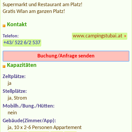
Supermarkt und Restaurant am Platz!
Gratis Wlan am ganzen Platz!
Kontakt
www.campingstubai.at
»
Telefon:
+43/ 522 6/2 537
Buchung/Anfrage senden
Kapazitäten
Zeltplätze:
ja
Stellplätze:
ja, Strom
Mobilh./Bung./Hütten:
nein
Gebäude(Zimmer/App):
ja, 10 x 2-6 Personen Appartement