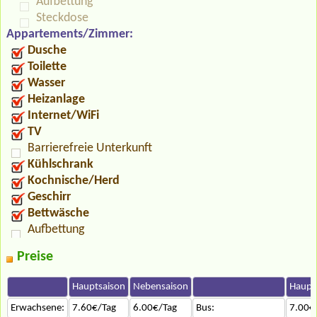
Aufbettung
Steckdose
Appartements/Zimmer:
Dusche
Toilette
Wasser
Heizanlage
Internet/WiFi
TV
Barrierefreie Unterkunft
Kühlschrank
Kochnische/Herd
Geschirr
Bettwäsche
Aufbettung
Preise
Hauptsaison
Nebensaison
Haupt
Erwachsene:
7.60€/Tag
6.00€/Tag
Bus:
7.00€