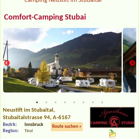
Camping Neustift im Stubaital
Comfort-Camping Stubai
Neustift im Stubaital
,
Stubaitalstrasse 94, A-6167
Bezirk:
Innsbruck
Route suchen »
Region:
Tirol