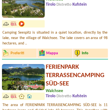
Tirolo
Distretto
Kufstein
Camping Seespitz is situated in a quiet location, directly by the
lake, near the village of Walchsee. The lake covers an area of 98
hectares, and ..
Preferiti
Mappa
Info
FERIENPARK
TERRASSENCAMPING
SÜD-SEE
Walchsee
Tirolo
Distretto
Kufstein
The area of FERIENPARK TERRASSENCAMPING SÜD-SEE is 11