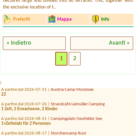
hectares large and divided into 60 terraces. This, together with
the exclusive location of t..
Preferiti
Mappa
Info
« Indietro
Avanti »
A partire dal 2026-08-11 |
Camping Traunsee
1x tent spot
1
2
A partire dal 2026-08-21 |
Campingplatz Neufelder See
2x Platz für Zelt und 7 Personen
A partire dal 2026-07-31 |
Campingplatz Neufelder See
:
A partire dal 2026-07-31 |
Austria Camp Mondsee
22
A partire dal 2026-07-26 |
Strandcafé Leimüller Camping
1 Zelt, 2 Erwachsene, 2 Kinder
A partire dal 2026-08-31 |
Campingplatz Neufelder See
1×Zeltolatz für 2 Personen
A partire dal 2026-08-17 |
Storchencamp Rust