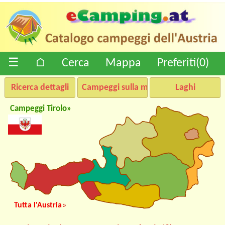
☰
⌂
Cerca
Mappa
Preferiti(
0
)
Ricerca dettagli
Campeggi sulla mappa
Laghi
Campeggi Tirolo»
Tutta l'Austria
»