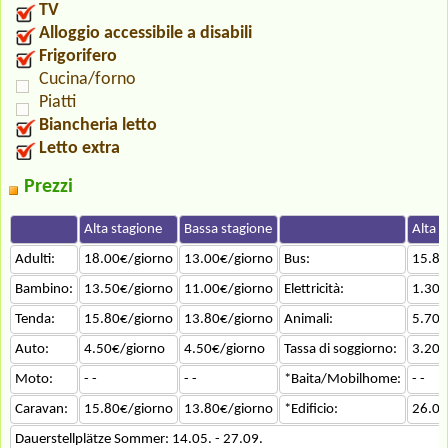
TV
Alloggio accessibile a disabili
Frigorifero
Cucina/forno
Piatti
Biancheria letto
Letto extra
Prezzi
Alta stagione
Bassa stagione
Alta s
Adulti:
18.00€/giorno
13.00€/giorno
Bus:
15.80
Bambino:
13.50€/giorno
11.00€/giorno
Elettricità:
1.30€
Tenda:
15.80€/giorno
13.80€/giorno
Animali:
5.70€
Auto:
4.50€/giorno
4.50€/giorno
Tassa di soggiorno:
3.20€
Moto:
- -
- -
*Baita/Mobilhome:
- -
Caravan:
15.80€/giorno
13.80€/giorno
*Edificio:
26.00
Dauerstellplätze Sommer: 14.05. - 27.09.