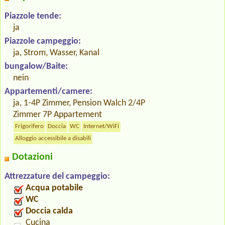
Piazzole tende:
ja
Piazzole campeggio:
ja, Strom, Wasser, Kanal
bungalow/Baite:
nein
Appartementi/camere:
ja, 1-4P Zimmer, Pension Walch 2/4P
Zimmer 7P Appartement
Frigorifero
Doccia
WC
Internet/WiFi
Alloggio accessibile a disabili
Dotazioni
Attrezzature del campeggio:
Acqua potabile
WC
Doccia calda
Cucina