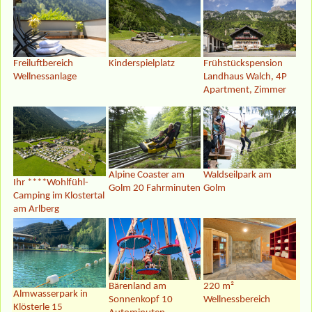
Frühstückspension
Freiluftbereich
Kinderspielplatz
Landhaus Walch, 4P
Wellnessanlage
Apartment, Zimmer
Alpine Coaster am
Waldseilpark am
Ihr ****Wohlfühl-
Golm 20 Fahrminuten
Golm
Camping im Klostertal
am Arlberg
220 m²
Bärenland am
Almwasserpark in
Wellnessbereich
Sonnenkopf 10
Klösterle 15