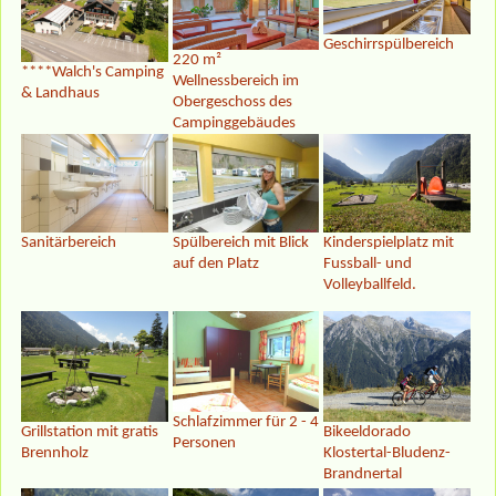
Geschirrspülbereich
220 m²
****Walch's Camping
Wellnessbereich im
& Landhaus
Obergeschoss des
Campinggebäudes
Sanitärbereich
Kinderspielplatz mit
Spülbereich mit Blick
Fussball- und
auf den Platz
Volleyballfeld.
Schlafzimmer für 2 - 4
Grillstation mit gratis
Bikeeldorado
Personen
Brennholz
Klostertal-Bludenz-
Brandnertal