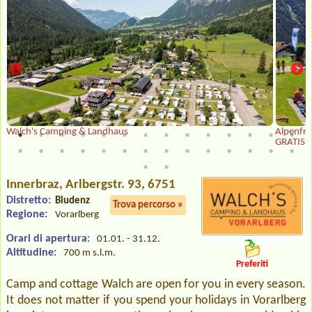
Walch's Camping & Landhaus
Alpenfre
GRATIS Ei
Innerbraz
, Arlbergstr. 93, 6751
Distretto:
Bludenz
Trova percorso »
Regione:
Vorarlberg
Orari di apertura:
01.01. - 31.12.
Altitudine:
700 m s.l.m.
Preferiti
Camp and cottage Walch are open for you in every season.
It does not matter if you spend your holidays in Vorarlberg