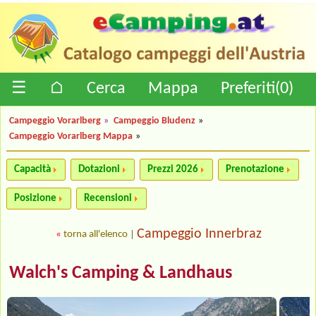
☰
⌂
Cerca
Mappa
Preferiti(
0
)
Campeggio Vorarlberg
»
Campeggio Bludenz
»
Campeggio Vorarlberg Mappa
»
Capacità
Dotazioni
Prezzi 2026
Prenotazione
Posizione
Recensioni
Campeggio Innerbraz
«
torna all'elenco
|
Walch's Camping & Landhaus