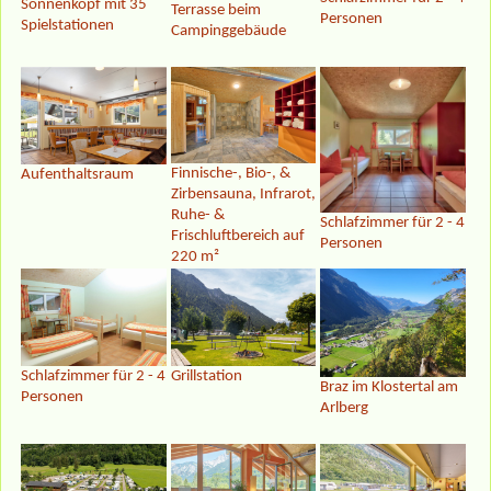
Sonnenkopf mit 35
Terrasse beim
Personen
Spielstationen
Campinggebäude
Finnische-, Bio-, &
Aufenthaltsraum
Zirbensauna, Infrarot,
Ruhe- &
Schlafzimmer für 2 - 4
Frischluftbereich auf
Personen
220 m²
Schlafzimmer für 2 - 4
Grillstation
Braz im Klostertal am
Personen
Arlberg