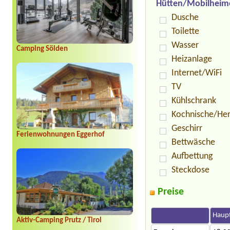
Hütten/Mobilheim
Dusche
Toilette
Wasser
Camping Sölden
Heizanlage
Internet/WiFi
TV
Kühlschrank
Kochnische/He
Geschirr
Ferienwohnungen Eggerhof
Bettwäsche
Aufbettung
Steckdose
Preise
Haupt
Aktiv-Camping Prutz / Tirol