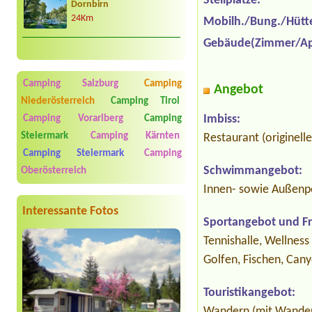
Stellplätze:
Dornbirn
24Km
Mobilh./Bung./Hütt
Gebäude(Zimmer/Ap
Camping Salzburg
Camping
Angebot
Niederösterreich
Camping Tirol
Imbiss:
Camping Vorarlberg
Camping
Steiermark
Camping Kärnten
Restaurant (originell
Camping Steiermark
Camping
Schwimmangebot:
Oberösterreich
Innen- sowie Außenp
Interessante Fotos
Sportangebot und Fre
Tennishalle, Wellness
Golfen, Fischen, Can
Touristikangebot:
Wandern (mit Wander-