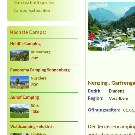
Durchschnittspreise
Camps Tschechien
Nächste Camps:
Heidi´s Camping
Bürserberg
7Km
Panorama Camping Sonnenberg
Nüziders
Nenzing
, Garfreng
9Km
Bezirk:
Bludenz
Auhof Camping
Region:
Vorarlberg
Bürs
Öffnungszeiten:
01.01.
10Km
Der Terrassencamping
Waldcamping Feldkirch