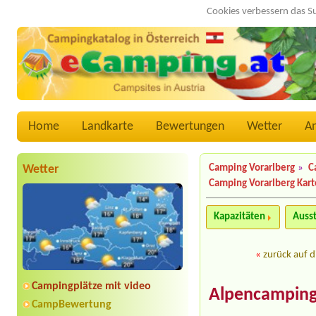
Cookies verbessern das S
Home
Landkarte
Bewertungen
Wetter
A
Wetter
Camping Vorarlberg
»
C
Camping Vorarlberg Kart
Kapazitäten
Auss
«
zurück auf d
Campingplätze mit video
Alpencamping
CampBewertung