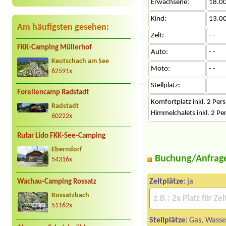
Erwachsene:
18.0
Kind:
13.0
Am häufigsten gesehen:
Zelt:
- -
FKK-Camping Müllerhof
Auto:
- -
Keutschach am See
Moto:
- -
62591x
Stellplatz:
- -
Forellencamp Radstadt
Komfortplatz inkl. 2 Per
Radstadt
Himmelchalets inkl. 2 P
60222x
Rutar Lido FKK-See-Camping
Eberndorf
Buchung/Anfrag
54316x
Zeltplätze:
ja
Wachau-Camping Rossatz
Rossatzbach
51162x
Stellplätze:
Gas, Wasser