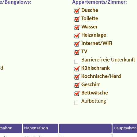
e/Bungalows:
Appartements/Zimmer:
Dusche
Toilette
Wasser
Heizanlage
Internet/WiFi
TV
Barrierefreie Unterkunft
rd
Kühlschrank
Kochnische/Herd
Geschirr
Bettwäsche
Aufbettung
saison
Nebensaison
Hauptsaison