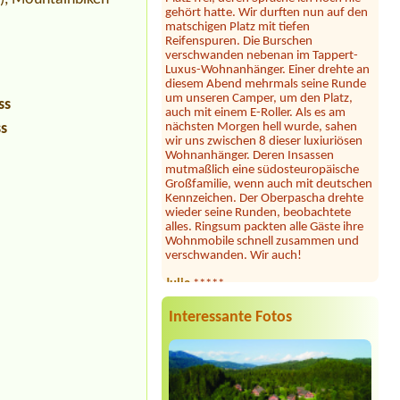
matschigen Platz mit tiefen
Reifenspuren. Die Burschen
verschwanden nebenan im Tappert-
Luxus-Wohnanhänger. Einer drehte an
diesem Abend mehrmals seine Runde
um unseren Camper, um den Platz,
auch mit einem E-Roller. Als es am
ss
nächsten Morgen hell wurde, sahen
wir uns zwischen 8 dieser luxiuriösen
ss
Wohnanhänger. Deren Insassen
mutmaßlich eine südosteuropäische
Großfamilie, wenn auch mit deutschen
Kennzeichen. Der Oberpascha drehte
wieder seine Runden, beobachtete
alles. Ringsum packten alle Gäste ihre
Wohnmobile schnell zusammen und
verschwanden. Wir auch!
Julia
*****
Dieser Campingplatz ist wunderschön
gelegen direkt am See mit großer
Liegewiese und tollem Seezugang. Die
Interessante Fotos
Sanitäranlagen sind sehr großzügig und
sauber. Seit heuer gibt es samstags
Feuerkörbe und Stockbrot am Strand
... unsere Kinder und auch wir
Erwachsene waren begeistert! Hier
fühlt man sich jederzeit willkommen,