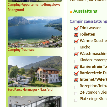
Camping-Appartements-Bungalows
Erlengrund
Ausstattung
Campingausstattung
Trinkwasser
Toiletten
Warme Dusche
Küche
Camping Traunsee
Waschmaschin
Kinderzimmer/p
Barrierefreie To
Barrierefreie 
Internet/WiFi/
Rezeption/Info
EuroParcs Hermagor · Nassfeld
24-Stunden Die
Platz eingezäun