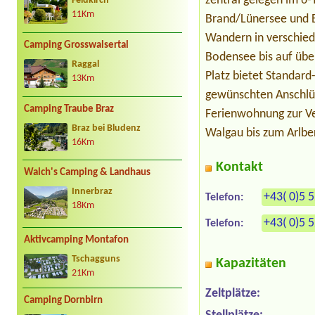
zentral gelegen im 6-
Feldkirch
11Km
Brand/Lünersee und B
Wandern in verschied
Camping Grosswalsertal
Bodensee bis auf über
Raggal
Platz bietet Standar
13Km
gewünschten Anschlüs
Camping Traube Braz
Ferienwohnung zur Ve
Braz bei Bludenz
Walgau bis zum Arlber
16Km
Kontakt
Walch's Camping & Landhaus
Innerbraz
+43( 0)5 
Telefon:
18Km
+43( 0)5 
Telefon:
Aktivcamping Montafon
Tschagguns
Kapazitäten
21Km
Zeltplätze:
Camping Dornbirn