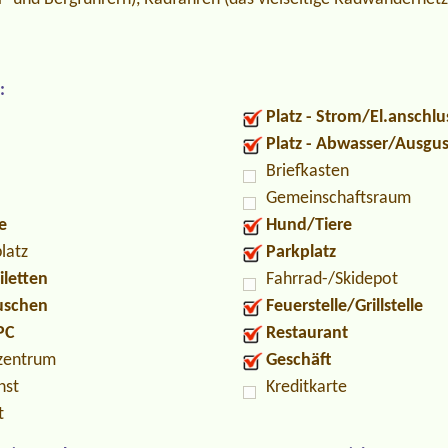
:
Platz - Strom/El.anschlu
Platz - Abwasser/Ausgu
Briefkasten
Gemeinschaftsraum
e
Hund/Tiere
latz
Parkplatz
iletten
Fahrrad-/Skidepot
Duschen
Feuerstelle/Grillstelle
PC
Restaurant
zentrum
Geschäft
nst
Kreditkarte
t