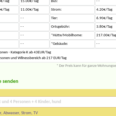
0€/Tag
15.00€/Tag
Bus:
- -
0€/Tag
11.00€/Tag
Strom:
4.20€/Tag
- -
Tier:
6.90€/Tag
- -
Ortsgebühr:
3.80€/Tag
- -
*Hütte/Mobilhome:
217.00€/Ta
- -
*Gebäude:
- -
sonen - Kategorie K ab 43EUR/Tag
ersonen und Wllnessbereich ab 217 EUR/Tag
* Der Preis kann für ganze Wohnungs
e senden
, Abwasser, Strom, TV