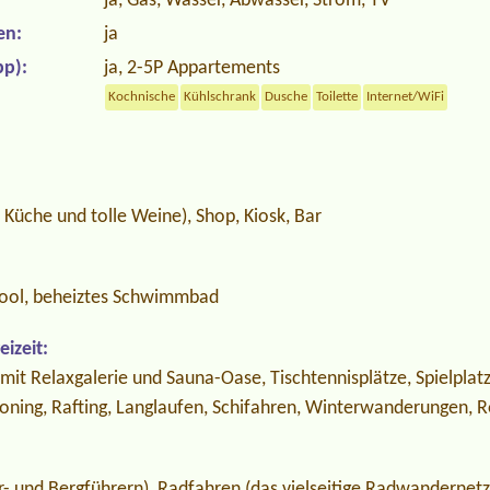
ja, Gas, Wasser, Abwasser, Strom, TV
en:
ja
p):
ja, 2-5P Appartements
Kochnische
Kühlschrank
Dusche
Toilette
Internet/WiFi
e Küche und tolle Weine), Shop, Kiosk, Bar
ool, beheiztes Schwimmbad
izeit:
 mit Relaxgalerie und Sauna-Oase, Tischtennisplätze, Spielplatz
yoning, Rafting, Langlaufen, Schifahren, Winterwanderungen, 
 und Bergführern), Radfahren (das vielseitige Radwandernetz