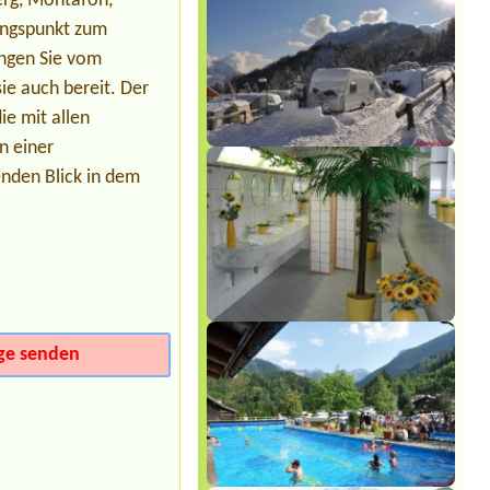
berg, Montafon,
Termin ab 2026-07-21 |
Sonnencamp
am Gösselsdorfer See
angspunkt zum
ingen Sie vom
ie auch bereit. Der
e mit allen
n einer
nden Blick in dem
ge senden