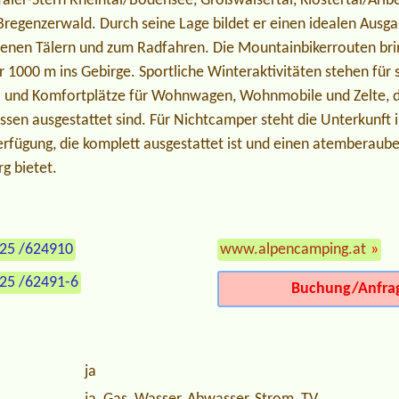
Täler-Stern Rheintal/Bodensee, Großwalsertal, Klostertal/Arl
regenzerwald. Durch seine Lage bildet er einen idealen Ausg
enen Tälern und zum Radfahren. Die Mountainbikerrouten br
 1000 m ins Gebirge. Sportliche Winteraktivitäten stehen für s
d- und Komfortplätze für Wohnwagen, Wohnmobile und Zelte, di
sen ausgestattet sind. Für Nichtcamper steht die Unterkunft i
rfügung, die komplett ausgestattet ist und einen atemberaube
g bietet.
525 /624910
www.alpencamping.at
»
525 /62491-6
Buchung/Anfra
ja