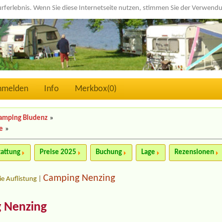
urferlebnis. Wenn Sie diese Internetseite nutzen, stimmen Sie der Verwen
nmelden
Info
Merkbox(
0
)
amping Bludenz
»
e
»
tattung
Preise 2025
Buchung
Lage
Rezensionen
Camping Nenzing
ie Auflistung
|
 Nenzing