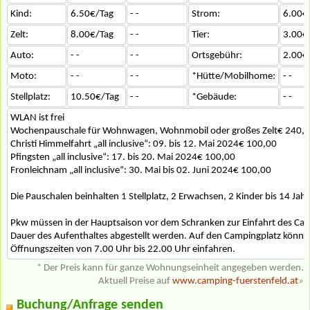
Kind:
6.50€/Tag
- -
Strom:
6.00€
Zelt:
8.00€/Tag
- -
Tier:
3.00€
Auto:
- -
- -
Ortsgebühr:
2.00€
Moto:
- -
- -
*Hütte/Mobilhome:
- -
Stellplatz:
10.50€/Tag
- -
*Gebäude:
- -
WLAN ist frei
Wochenpauschale für Wohnwagen, Wohnmobil oder großes Zelt€ 240,
Christi Himmelfahrt „all inclusive“: 09. bis 12. Mai 2024€ 100,00
Pfingsten „all inclusive“: 17. bis 20. Mai 2024€ 100,00
Fronleichnam „all inclusive“: 30. Mai bis 02. Juni 2024€ 100,00
Die Pauschalen beinhalten 1 Stellplatz, 2 Erwachsen, 2 Kinder bis 14 Jah
Pkw müssen in der Hauptsaison vor dem Schranken zur Einfahrt des Cam
Dauer des Aufenthaltes abgestellt werden. Auf den Campingplatz könne
Öffnungszeiten von 7.00 Uhr bis 22.00 Uhr einfahren.
* Der Preis kann für ganze Wohnungseinheit angegeben werden.
Aktuell Preise auf
www.camping-fuerstenfeld.at
»
Buchung/Anfrage senden