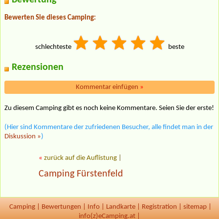
Bewertung
Bewerten Sie dieses Camping:
schlechteste
beste
Rezensionen
Kommentar einfügen
»
Zu diesem Camping gibt es noch keine Kommentare. Seien Sie der erste!
(Hier sind Kommentare der zufriedenen Besucher, alle findet man in der
Diskussion »
)
«
zurück auf die Auflistung
|
Camping Fürstenfeld
Camping
|
Bewertungen
|
Info
|
Landkarte
|
Registration
|
sitemap
|
info(z)eCamping.at |