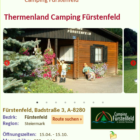
Camping Fürstenfeld
Thermenland Camping Fürstenfeld
Fürstenfeld
, Badstraße 3, A-8280
Bezirk:
Fürstenfeld
Route suchen »
Region:
Steiermark
Öffnungszeiten:
15.04. - 15.10.