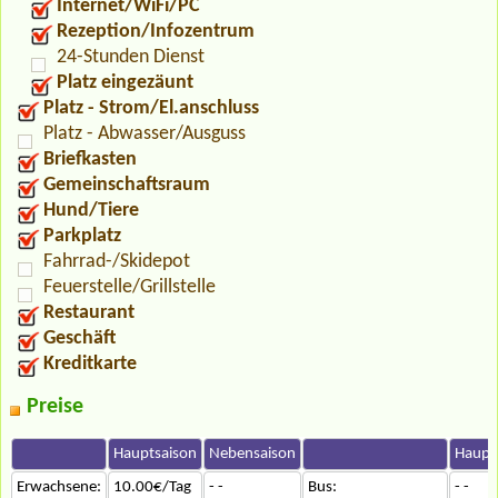
Internet/WiFi/PC
Rezeption/Infozentrum
24-Stunden Dienst
Platz eingezäunt
Platz - Strom/El.anschluss
Platz - Abwasser/Ausguss
Briefkasten
Gemeinschaftsraum
Hund/Tiere
Parkplatz
Fahrrad-/Skidepot
Feuerstelle/Grillstelle
Restaurant
Geschäft
Kreditkarte
Preise
Hauptsaison
Nebensaison
Haupt
Erwachsene:
10.00€/Tag
- -
Bus:
- -