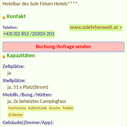
Hotelbar des Sole Felsen Hotels****.
Kontakt
www.solefelsenwelt.at
»
Telefon:
+43( 0)2 852 /20203-203
Buchung/Anfrage senden
Kapazitäten
Zeltplätze:
ja
Stellplätze:
ja, 51 x Platz(Strom)
Mobilh./Bung./Hütten:
ja, 2x beheiztes Campingfass
Kochnische
Kühlschrank
Dusche
Toilette
El.Stecker
Gebäude(Zimmer/App):