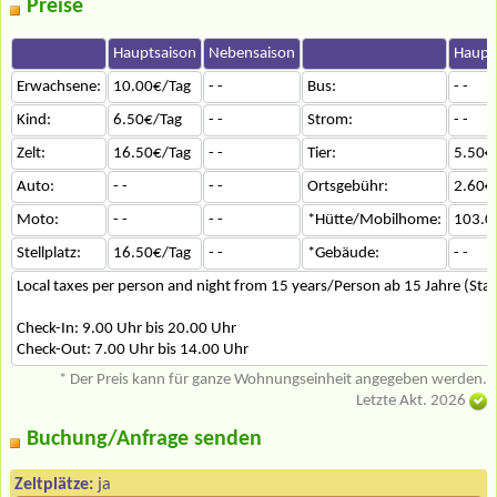
Preise
Hauptsaison
Nebensaison
Haupt
Erwachsene:
10.00€/Tag
- -
Bus:
- -
Kind:
6.50€/Tag
- -
Strom:
- -
Zelt:
16.50€/Tag
- -
Tier:
5.50€
Auto:
- -
- -
Ortsgebühr:
2.60€
Moto:
- -
- -
*Hütte/Mobilhome:
103.0
Stellplatz:
16.50€/Tag
- -
*Gebäude:
- -
Local taxes per person and night from 15 years/Person ab 15 Jahre (St
Check-In: 9.00 Uhr bis 20.00 Uhr
Check-Out: 7.00 Uhr bis 14.00 Uhr
* Der Preis kann für ganze Wohnungseinheit angegeben werden.
Letzte Akt. 2026
Buchung/Anfrage senden
Zeltplätze:
ja