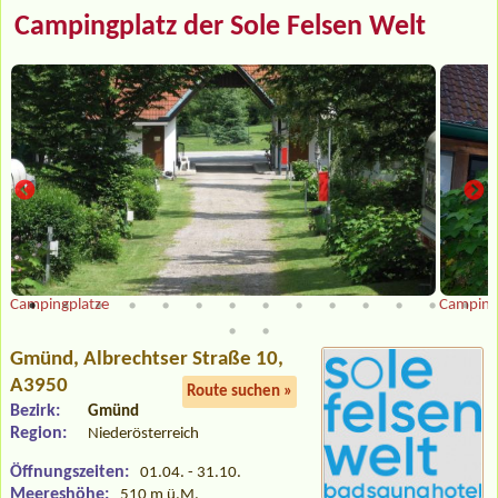
Campingplatz der Sole Felsen Welt
Campingplatze
Camping
Gmünd
, Albrechtser Straße 10,
A3950
Route suchen »
Bezirk:
Gmünd
Region:
Niederösterreich
Öffnungszeiten:
01.04. - 31.10.
Meereshöhe:
510 m ü.M.