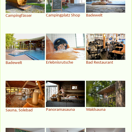
Badewelt
Campingplatz Shop
Campingfässer
Erlebnisrutsche
Bad Restaurant
Badewelt
Panoramasauna
Waldsauna
Sauna, Solebad