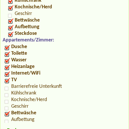
Kühlschrank
Kochnische/Herd
Geschirr
Bettwäsche
Aufbettung
Steckdose
Appartements/Zimmer:
Dusche
Toilette
Wasser
Heizanlage
Internet/WiFi
TV
Barrierefreie Unterkunft
Kühlschrank
Kochnische/Herd
Geschirr
Bettwäsche
Aufbettung