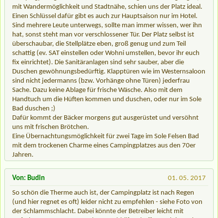
mit Wandermöglichkeit und Stadtnähe, schien uns der Platz ideal.
Einen Schlüssel dafür gibt es auch zur Hauptsaison nur im Hotel.
Sind mehrere Leute unterwegs, sollte man immer wissen, wer ihn
hat, sonst steht man vor verschlossener Tür. Der Platz selbst ist
überschaubar, die Stellplätze eben, groß genug und zum Teil
schattig (ev. SAT einstellen oder Wohni umstellen, bevor ihr euch
fix einrichtet). Die Sanitäranlagen sind sehr sauber, aber die
Duschen gewöhnungsbedürftig. Klapptüren wie im Westernsaloon
sind nicht jedermanns (bzw. Vorhänge ohne Türen) jederfrau
Sache. Dazu keine Ablage für frische Wäsche. Also mit dem
Handtuch um die Hüften kommen und duschen, oder nur im Sole
Bad duschen ;)
Dafür kommt der Bäcker morgens gut ausgerüstet und versöhnt
uns mit frischen Brötchen.
Eine Übernachtungsmöglichkeit für zwei Tage im Sole Felsen Bad
mit dem trockenen Charme eines Campingplatzes aus den 70er
Jahren.
Von: Budin
01. 05. 2017
So schön die Therme auch ist, der Campingplatz ist nach Regen
(und hier regnet es oft) leider nicht zu empfehlen - siehe Foto von
der Schlammschlacht. Dabei könnte der Betreiber leicht mit