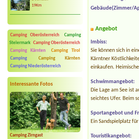
19Km
Gebäude(Zimmer/Ap
Angebot
Camping Oberösterreich
Camping
Imbiss:
Steiermark
Camping Oberösterreich
Sie können sich in e
Camping Kärnten
Camping Tirol
Kärntner Köstlichkeit
Camping
Camping Kärnten
Camping Niederösterreich
einkaufen. Heimische
Schwimmangebot:
Interessante Fotos
Die Lage am See ist a
seichtes Ufer. Beim 
Sportangebot und Fre
Ein Sandspielplatz fü
Touristikangebot:
Camping Zirngast