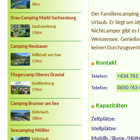
9Km
Der Familiencamping 
Drau-Camping Markt Sachsenburg
Urlaub. Er liegt am i
Sachsenburg
Nichtcamper gibt es 
15Km
Weissensee. Genießen
Camping Neubauer
keinen Durchzugsverke
Millstatt am See
17Km
Kontakt
Fliegercamp Oberes Drautal
+434 761
Telefon:
Greifenburg
0650 /63 
Telefon:
17Km
Camping Brunner am See
Kapazitäten
Döbriach
Zeltplätze:
18Km
Stellplätze:
Seecamping Mößler
Mobilh./Bung./Hütt
Döbriach