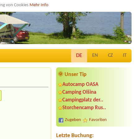
dung von Cookies
Mehr Info
DE
EN
CZ
IT
🌞 Unser Tip
Autocamp OASA
Camping Olšina
Termin ab 2026-08-07 |
Komfort
Campingplatz der..
Campingpark Burgstaller
Storchencamp Rus..
JaJa
Termin ab 2026-09-11 |
Camping
Zugeben
Favoriten
Schloss Burgau
Bungalow- 4 Personen
Letzte Buchung:
Termin ab 2026-08-04 |
Camping