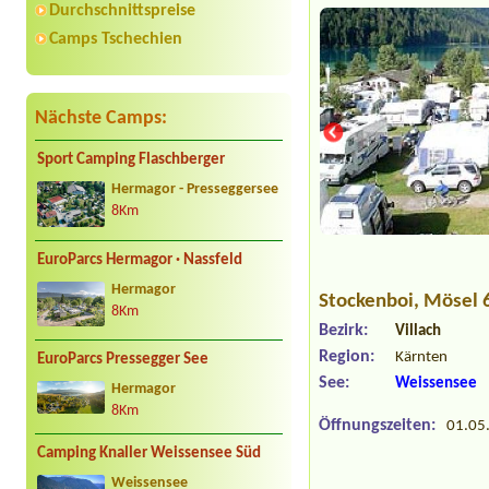
Durchschnittspreise
Camps Tschechien
Nächste Camps:
Sport Camping Flaschberger
Hermagor - Presseggersee
8Km
EuroParcs Hermagor · Nassfeld
Hermagor
Stockenboi
, Mösel 
8Km
Bezirk:
Villach
Region:
Kärnten
EuroParcs Pressegger See
See:
Weissensee
Hermagor
8Km
Öffnungszeiten:
01.05.
Camping Knaller Weissensee Süd
Weissensee