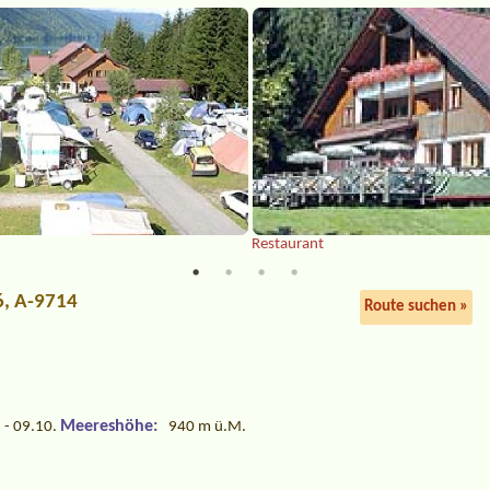
Restaurant
6, A-9714
Route suchen »
Meereshöhe:
 - 09.10.
940 m ü.M.