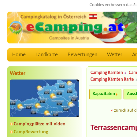
Cookies verbessern das S
Home
Landkarte
Bewertungen
Wetter
A
Wetter
Camping Kärnten
»
Camp
Camping Kärnten Karte
Kapazitäten
Auss
«
zurück auf d
Campingplätze mit video
Terrassencam
CampBewertung