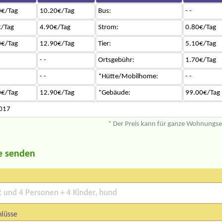
0€/Tag
10.20€/Tag
Bus:
- -
/Tag
4.90€/Tag
Strom:
0.80€/Tag
0€/Tag
12.90€/Tag
Tier:
5.10€/Tag
- -
Ortsgebühr:
1.70€/Tag
- -
*Hütte/Mobilhome:
- -
0€/Tag
12.90€/Tag
*Gebäude:
99.00€/Tag
2017
* Der Preis kann für ganze Wohnungs
e senden
lüsse