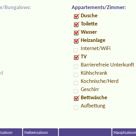
e/Bungalows:
Appartements/Zimmer:
Dusche
Toilette
Wasser
Heizanlage
Internet/WiFi
TV
Barrierefreie Unterkunft
rd
Kühlschrank
Kochnische/Herd
Geschirr
Bettwäsche
Aufbettung
saison
Nebensaison
Hauptsaiso