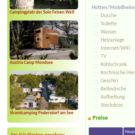
Hütten/Mobilheim
Campingplatz der Sole Felsen Welt
Dusche
Toilette
Wasser
Heizanlage
Internet/WiFi
TV
Austria Camp Mondsee
Kühlschrank
Kochnische/He
Geschirr
Bettwäsche
Aufbettung
Steckdose
Strandcamping Podersdorf am See
Preise
Haupt