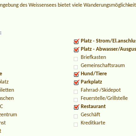
gebung des Weissensees bietet viele Wanderungsmöglichkeit
:
Platz - Strom/El.anschlu
Platz - Abwasser/Ausgu
Briefkasten
Gemeinschaftsraum
e
Hund/Tiere
latz
Parkplatz
iletten
Fahrrad-/Skidepot
uschen
Feuerstelle/Grillstelle
PC
Restaurant
zentrum
Geschäft
nst
Kreditkarte
t