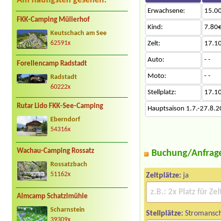
Am häufigsten gesehen:
Erwachsene:
15.0
FKK-Camping Müllerhof
Kind:
7.80€
Keutschach am See
Zelt:
17.1
62591x
Auto:
- -
Forellencamp Radstadt
Moto:
- -
Radstadt
60222x
Stellplatz:
17.1
Rutar Lido FKK-See-Camping
Hauptsaison 1.7.-27.8.
Eberndorf
54316x
Wachau-Camping Rossatz
Buchung/Anfrag
Rossatzbach
51162x
Zeltplätze:
ja
Almcamp Schatzlmühle
Scharnstein
Stellplätze:
Stromansch
39309x