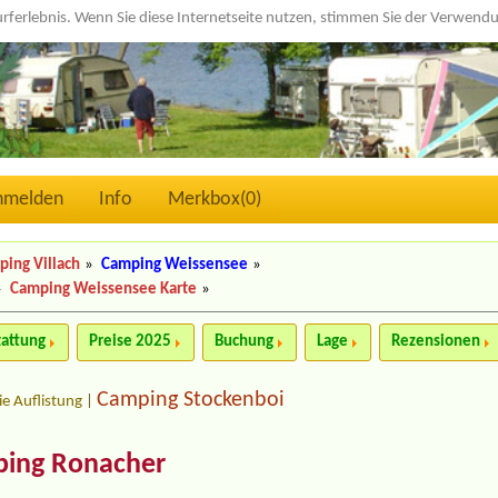
urferlebnis. Wenn Sie diese Internetseite nutzen, stimmen Sie der Verwen
nmelden
Info
Merkbox(
0
)
ing Villach
»
Camping Weissensee
»
»
Camping Weissensee Karte
»
tattung
Preise 2025
Buchung
Lage
Rezensionen
Camping Stockenboi
ie Auflistung
|
ping Ronacher