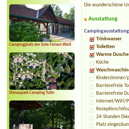
Die wunderschöne Um
Ausstattung
Campingausstattung
Trinkwasser
Campingplatz der Sole Felsen Welt
Toiletten
Warme Dusche
Küche
Waschmaschin
Kinderzimmer/p
Barrierefreie To
Barrierefreie D
Donaupark Camping Tulln
Internet/WiFi/
Rezeption/Info
24-Stunden Die
Platz eingezäun