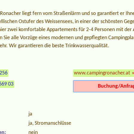
Ronacher liegt fern vom Straßenlärm und so garantiert er Ih
dyllischen Ostufer des Weissensees, in einer der schönsten Ge
hier zwei komfortable Appartements für 2-4 Personen mit der 
 Sie alle Vorzüge eines modernen und gepflegten Campingplatz
hr. Wir garantieren die beste Trinkwasserqualität.
 256
www.campingronacher.at
669 03
Buchung/Anfra
ja
ja, Stromanschlüsse
en:
nein