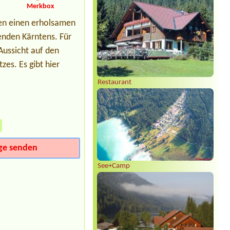
Merkbox
Termin ab 2026-07-28 |
Strandcamping Brückler Nord
nen einen erholsamen
11
genden Kärntens. Für
Aussicht auf den
es. Es gibt hier
Restaurant
»
ge senden
See+Camp
Sylvia Vodel
***
Die Bilder mit dem See täuschen. Der
See liegt ein Stück entfernt. Dafür ist