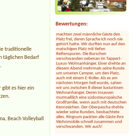
das Camping nah an der Autobahn.
Der Hammer kommt jetzt: dort hauste
ein Clan! Der uns zugewiesene Platz
war mit 2 Kleinbussen zugestellt. Erst
nach Bitten der Platzbetreiberin
Bewertungen:
machten zwei männliche Gäste den
Platz frei, deren Sprache ich noch nie
gehört hatte. Wir durften nun auf den
matschigen Platz mit tiefen
Reifenspuren. Die Burschen
 traditionelle
verschwanden nebenan im Tappert-
Luxus-Wohnanhänger. Einer drehte an
n täglichen Bedarf
diesem Abend mehrmals seine Runde
.
um unseren Camper, um den Platz,
auch mit einem E-Roller. Als es am
nächsten Morgen hell wurde, sahen
wir uns zwischen 8 dieser luxiuriösen
Wohnanhänger. Deren Insassen
gibt es hier ein
mutmaßlich eine südosteuropäische
Großfamilie, wenn auch mit deutschen
tzen.
Kennzeichen. Der Oberpascha drehte
wieder seine Runden, beobachtete
alles. Ringsum packten alle Gäste ihre
Wohnmobile schnell zusammen und
na, Beach Volleyball
verschwanden. Wir auch!
Julia
*****
Dieser Campingplatz ist wunderschön