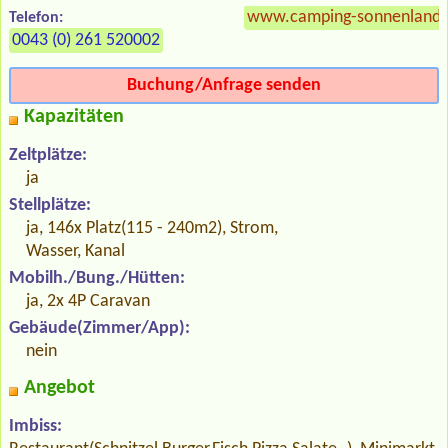
www.camping-sonnenland.
Telefon:
0043 (0) 261 520002
Buchung/Anfrage senden
Kapazitäten
Zeltplätze:
ja
Stellplätze:
ja, 146x Platz(115 - 240m2), Strom,
Wasser, Kanal
Mobilh./Bung./Hütten:
ja, 2x 4P Caravan
Gebäude(Zimmer/App):
nein
Angebot
Imbiss: