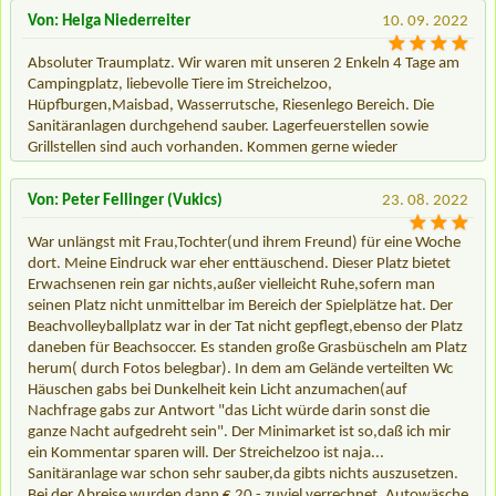
Von: Helga Niederreiter
10. 09. 2022
Absoluter Traumplatz. Wir waren mit unseren 2 Enkeln 4 Tage am
Campingplatz, liebevolle Tiere im Streichelzoo,
Hüpfburgen,Maisbad, Wasserrutsche, Riesenlego Bereich. Die
Sanitäranlagen durchgehend sauber. Lagerfeuerstellen sowie
Grillstellen sind auch vorhanden. Kommen gerne wieder
Von: Peter Fellinger (Vukics)
23. 08. 2022
War unlängst mit Frau,Tochter(und ihrem Freund) für eine Woche
dort. Meine Eindruck war eher enttäuschend. Dieser Platz bietet
Erwachsenen rein gar nichts,außer vielleicht Ruhe,sofern man
seinen Platz nicht unmittelbar im Bereich der Spielplätze hat. Der
Beachvolleyballplatz war in der Tat nicht gepflegt,ebenso der Platz
daneben für Beachsoccer. Es standen große Grasbüscheln am Platz
herum( durch Fotos belegbar). In dem am Gelände verteilten Wc
Häuschen gabs bei Dunkelheit kein Licht anzumachen(auf
Nachfrage gabs zur Antwort "das Licht würde darin sonst die
ganze Nacht aufgedreht sein". Der Minimarket ist so,daß ich mir
ein Kommentar sparen will. Der Streichelzoo ist naja...
Sanitäranlage war schon sehr sauber,da gibts nichts auszusetzen.
Bei der Abreise wurden dann € 20.- zuviel verrechnet. Autowäsche