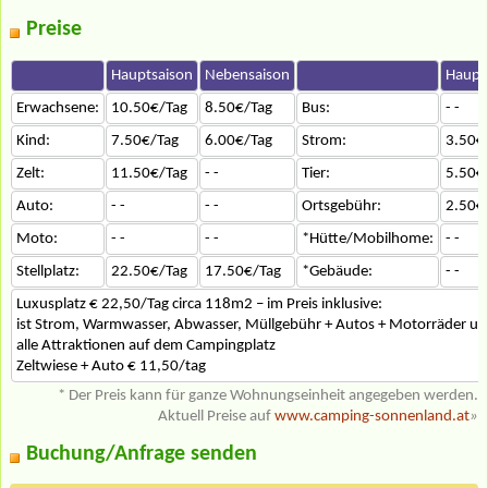
Preise
Hauptsaison
Nebensaison
Haupt
Erwachsene:
10.50€/Tag
8.50€/Tag
Bus:
- -
Kind:
7.50€/Tag
6.00€/Tag
Strom:
3.50€
Zelt:
11.50€/Tag
- -
Tier:
5.50€
Auto:
- -
- -
Ortsgebühr:
2.50€
Moto:
- -
- -
*Hütte/Mobilhome:
- -
Stellplatz:
22.50€/Tag
17.50€/Tag
*Gebäude:
- -
Luxusplatz € 22,50/Tag circa 118m2 – im Preis inklusive:
ist Strom, Warmwasser, Abwasser, Müllgebühr + Autos + Motorräder u
alle Attraktionen auf dem Campingplatz
Zeltwiese + Auto € 11,50/tag
* Der Preis kann für ganze Wohnungseinheit angegeben werden.
Aktuell Preise auf
www.camping-sonnenland.at
»
Buchung/Anfrage senden