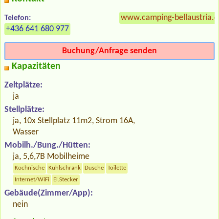
www.camping-bellaustria.
Telefon:
+436 641 680 977
Buchung/Anfrage senden
Kapazitäten
Zeltplätze:
ja
Stellplätze:
ja, 10x Stellplatz 11m2, Strom 16A,
Wasser
Mobilh./Bung./Hütten:
ja, 5,6,7B Mobilheime
Kochnische
Kühlschrank
Dusche
Toilette
Internet/WiFi
El.Stecker
Gebäude(Zimmer/App):
nein