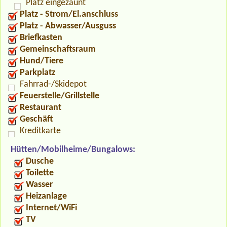
Platz eingezäunt
Platz - Strom/El.anschluss
Platz - Abwasser/Ausguss
Briefkasten
Gemeinschaftsraum
Hund/Tiere
Parkplatz
Fahrrad-/Skidepot
Feuerstelle/Grillstelle
Restaurant
Geschäft
Kreditkarte
Hütten/Mobilheime/Bungalows:
Dusche
Toilette
Wasser
Heizanlage
Internet/WiFi
TV