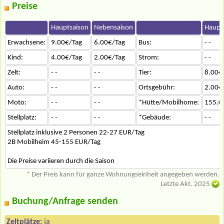
Preise
Hauptsaison
Nebensaison
Haupt
Erwachsene:
9.00€/Tag
6.00€/Tag
Bus:
- -
Kind:
4.00€/Tag
2.00€/Tag
Strom:
- -
Zelt:
- -
- -
Tier:
8.00€
Auto:
- -
- -
Ortsgebühr:
2.00€
Moto:
- -
- -
*Hütte/Mobilhome:
155.0
Stellplatz:
- -
- -
*Gebäude:
- -
Stellplatz inklusive 2 Personen 22-27 EUR/Tag
2B Mobilheim 45-155 EUR/Tag
Die Preise variieren durch die Saison
* Der Preis kann für ganze Wohnungseinheit angegeben werden.
Letzte Akt. 2025
Buchung/Anfrage senden
Zeltplätze:
ja