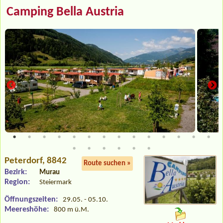
Camping Bella Austria
Peterdorf
, 8842
Route suchen »
Bezirk:
Murau
Region:
Steiermark
Öffnungszeiten:
29.05. - 05.10.
Meereshöhe:
800 m ü.M.