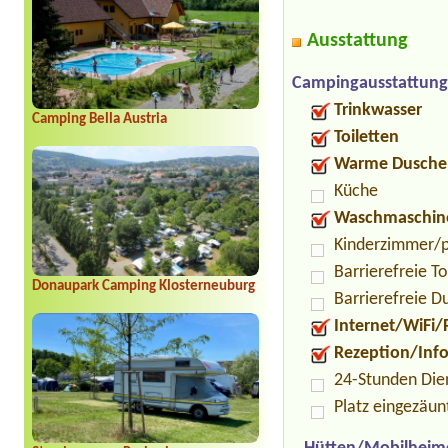
Ausstattung
Campingausstattung
Trinkwasser
Camping Bella Austria
Toiletten
Warme Dusche
Küche
Waschmaschin
Kinderzimmer/p
Barrierefreie To
Donaupark Camping Klosterneuburg
Barrierefreie D
Internet/WiFi/
Rezeption/Inf
24-Stunden Die
Platz eingezäun