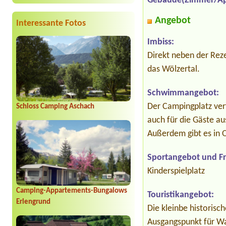
Gebäude(Zimmer/Ap
Angebot
Interessante Fotos
Imbiss:
Direkt neben der Reze
das Wölzertal.
Schwimmangebot:
Der Campingplatz verf
Schloss Camping Aschach
auch für die Gäste a
Außerdem gibt es in 
Sportangebot und Fre
Kinderspielplatz
Camping-Appartements-Bungalows
Touristikangebot:
Erlengrund
Die kleinbe historisch
Ausgangspunkt für W