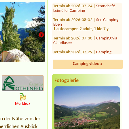
Leimüller Camping
Termin ab 2026-08-02 |
See Camping
Eben
1 autocamper, 2 adult, 1 kid 7 y
Termin ab 2026-07-30 |
Camping via
Claudiasee
Termin ab 2026-07-29 |
Camping
Grabner GmbH
2x Platz für Zelt für 2 Erwachsene mit
baby
Camping video »
Termin ab 2026-07-31 |
Campingplatz
Neufelder See
1 Zelte 3.Personen
Fotogalerie
Termin ab 2026-07-19 |
Strandcafé
Leimüller Camping
1xStellplatz Wohnmobil 2 Erw., 2
Kinder
Merkbox
Termin ab 2026-07-25 |
Seecamp Zell
am See
1x Stellplatz
 in der Nähe von der
herrlichen Ausblick
Termin ab 2026-08-17 |