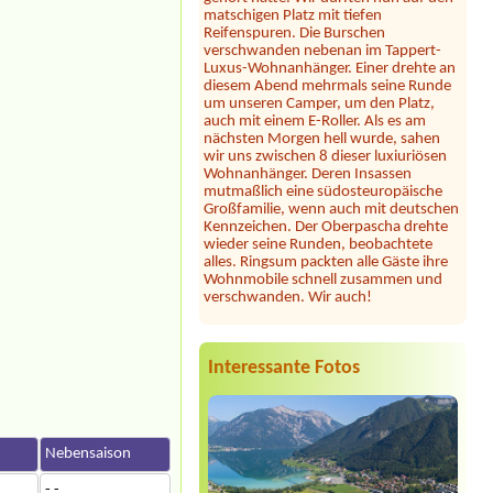
Reifenspuren. Die Burschen
verschwanden nebenan im Tappert-
Luxus-Wohnanhänger. Einer drehte an
diesem Abend mehrmals seine Runde
um unseren Camper, um den Platz,
auch mit einem E-Roller. Als es am
nächsten Morgen hell wurde, sahen
wir uns zwischen 8 dieser luxiuriösen
Wohnanhänger. Deren Insassen
mutmaßlich eine südosteuropäische
Großfamilie, wenn auch mit deutschen
Kennzeichen. Der Oberpascha drehte
wieder seine Runden, beobachtete
alles. Ringsum packten alle Gäste ihre
Wohnmobile schnell zusammen und
verschwanden. Wir auch!
Julia
*****
Dieser Campingplatz ist wunderschön
gelegen direkt am See mit großer
Liegewiese und tollem Seezugang. Die
Interessante Fotos
Sanitäranlagen sind sehr großzügig und
sauber. Seit heuer gibt es samstags
Feuerkörbe und Stockbrot am Strand
... unsere Kinder und auch wir
Erwachsene waren begeistert! Hier
n
Nebensaison
fühlt man sich jederzeit willkommen,
wir können diesen Platz nur wärmstens
- -