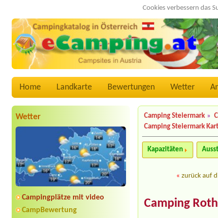
Cookies verbessern das S
Home
Landkarte
Bewertungen
Wetter
A
Wetter
Camping Steiermark
»
C
Camping Steiermark Kar
Kapazitäten
Auss
«
zurück auf d
Campingplätze mit video
Camping Roth
CampBewertung