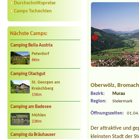
Durchschnittspreise
Camps Tschechien
Nächste Camps:
Camping Bella Austria
Peterdorf
6Km
Camping Olachgut
St. Georgen am
Oberwölz
, Bromach
Kreischberg
Bezirk:
Murau
15Km
Region:
Steiermark
Camping am Badesee
Öffnungszeiten:
01.04.
Mühlen
23Km
Der attraktive und ge
Camping da Bräuhauser
kleinsten Stadt der S