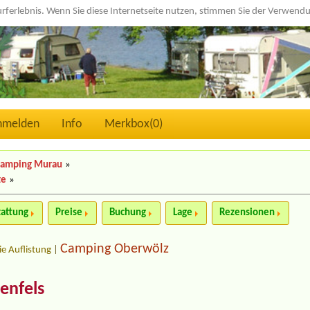
urferlebnis. Wenn Sie diese Internetseite nutzen, stimmen Sie der Verwen
nmelden
Info
Merkbox(
0
)
amping Murau
»
te
»
tattung
Preise
Buchung
Lage
Rezensionen
Camping Oberwölz
ie Auflistung
|
enfels