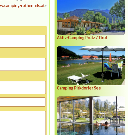
ganz familiär! Den runden Pavillon
.camping-rothenfels.at
»
scheint es nicht mehr zu geben. Er war
eine nette Idee, für unseren
Geschmack hatte er sich aber nicht so
richtig in das Gesamtbild dieses kleinen
netten Naturcampingplatzes eingefügt.
Schöne Erinnerungen an Camping
Vierthaler, wir sagen Danke für diese
Aktiv-Camping Prutz / Tirol
schöne Erfahrung und wünschen einen
gesunden und harmonischen
Ruhestand. Liebe Grüße, Jörg Vopel
(vopelix@freenet.de)
hiebl friedrich
*****
Super Stellplatz auch für länger Zeit
Sehr Freundlich und sehr sauberer
Campingplatz und sehr saubere
Sanitäranlage
Camping Pirkdorfer See
Annelies Vermeulen
*****
Wij waren hier met 3 kinderen tussen
10 en 13 jaar en de kinderen hebben
zich rot geamuseerd. Je stapt zo van je
caravan bijna in het meer, het centrum
met cafeetjes en restaurants is op
wandelafstand en ook de meeste
bergbanen zijn op minder dan een
uurtje rijden van de camping.