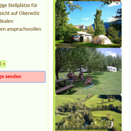
Storchencamp Rust
ge Stellplätze für
1x
ssicht auf Oberwölz
idealen
den anspruchsvollen
t
»
ge senden