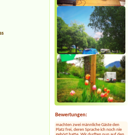
ss
Sylvia Vodel
***
Die Bilder mit dem See täuschen. Der
See liegt ein Stück entfernt. Dafür ist
das Camping nah an der Autobahn.
Der Hammer kommt jetzt: dort hauste
ein Clan! Der uns zugewiesene Platz
war mit 2 Kleinbussen zugestellt. Erst
nach Bitten der Platzbetreiberin
Bewertungen:
machten zwei männliche Gäste den
Platz frei, deren Sprache ich noch nie
gehört hatte. Wir durften nun auf den
matschigen Platz mit tiefen