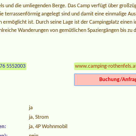
ls und die umliegenden Berge. Das Camp verfügt über großzügi
ie terrassenförmig angelegt sind und damit eine einmalige Au
 ermöglicht ist. Durch seine Lage ist der Campingplatz einen 
hlreiche Wanderungen von gemütlichen Spaziergängen bis zu 
676 5552003
www.camping-rothenfels.a
Buchung/Anfra
ja
ja, Strom
en:
ja, 4P Wohnmobil