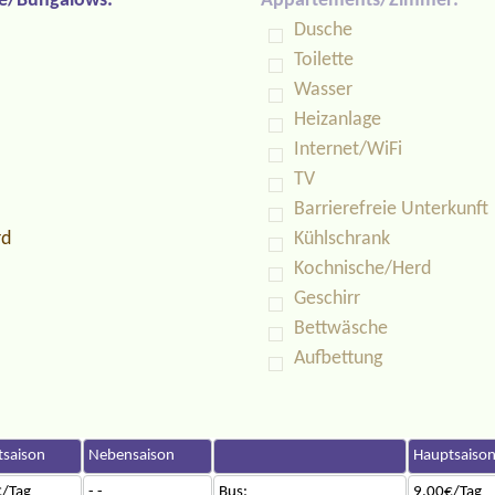
e/Bungalows:
Appartements/Zimmer:
Dusche
Toilette
Wasser
Heizanlage
Internet/WiFi
TV
Barrierefreie Unterkunft
rd
Kühlschrank
Kochnische/Herd
Geschirr
Bettwäsche
Aufbettung
saison
Nebensaison
Hauptsaiso
/Tag
- -
Bus:
9.00€/Tag