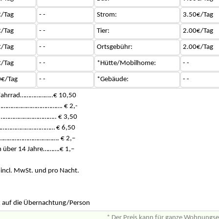
/Tag
- -
Strom:
3.50€/Tag
/Tag
- -
Tier:
2.00€/Tag
/Tag
- -
Ortsgebühr:
2.00€/Tag
/Tag
- -
*Hütte/Mobilhome:
- -
0€/Tag
- -
*Gebäude:
- -
d/Fahrrad………………..€ 10,50
………………………………. € 2,-
………………………….. € 3,50
……………………………… € 6,50
………………………………. € 2,–
 über 14 Jahre……….€ 1,–
h incl. MwSt. und pro Nacht.
t auf die Übernachtung/Person
* Der Preis kann für ganze Wohnungs