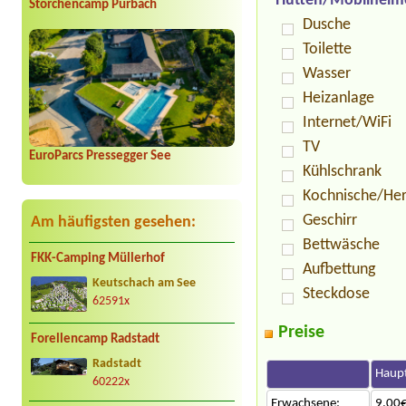
Hütten/Mobilheim
Storchencamp Purbach
Dusche
Toilette
Wasser
Heizanlage
Internet/WiFi
TV
EuroParcs Pressegger See
Kühlschrank
Kochnische/He
Geschirr
Am häufigsten gesehen:
Bettwäsche
FKK-Camping Müllerhof
Aufbettung
Keutschach am See
Steckdose
62591x
Preise
Forellencamp Radstadt
Radstadt
Haupt
60222x
Erwachsene:
9.00€