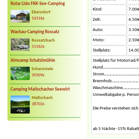
Rutar Lido FKK-See-Camping
Kind:
7.00€
Eberndorf
54316x
Zelt:
4.50€
Auto:
3.50€
Wachau-Camping Rossatz
Moto:
2.50€
Rossatzbach
51162x
Stellplatz:
14.0
Stellplatz für Motorra
Almcamp Schatzlmühle
Hund………………………………
Scharnstein
Strom………………………………
39309x
Brennholz……………………
Waschmaschine……………
Camping Maltschacher Seewirt
Umweltabgabe p. Person
Maltschach
38702x
Die Preise verstehen sic
ab 5 Nächte -15% Rabat