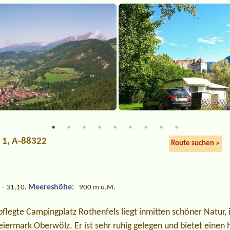
 1, A-88322
Route suchen »
Meereshöhe:
 - 31.10.
900 m ü.M.
pflegte Campingplatz Rothenfels liegt inmitten schöner Natur,
teiermark Oberwölz. Er ist sehr ruhig gelegen und bietet einen 