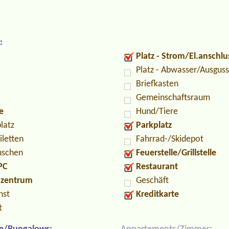
:
Platz - Strom/El.anschlu
Platz - Abwasser/Ausguss
Briefkasten
Gemeinschaftsraum
e
Hund/Tiere
latz
Parkplatz
iletten
Fahrrad-/Skidepot
uschen
Feuerstelle/Grillstelle
PC
Restaurant
ozentrum
Geschäft
nst
Kreditkarte
t