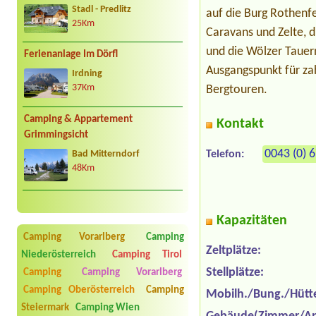
Stadl - Predlitz
auf die Burg Rothenfe
25Km
Caravans und Zelte, d
und die Wölzer Tauern
Ferienanlage Im Dörfl
Ausgangspunkt für za
Irdning
Bergtouren.
37Km
Camping & Appartement
Kontakt
Grimmingsicht
0043 (0) 
Telefon:
Bad Mitterndorf
48Km
Kapazitäten
Camping Vorarlberg
Camping
Zeltplätze:
Niederösterreich
Camping Tirol
Stellplätze:
Camping
Camping Vorarlberg
Camping Oberösterreich
Camping
Mobilh./Bung./Hütt
Steiermark
Camping Wien