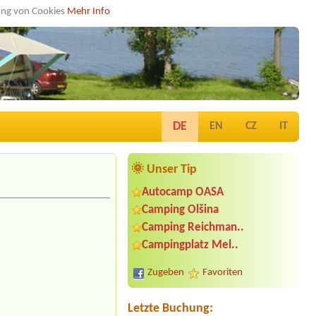
dung von Cookies
Mehr Info
DE
EN
CZ
IT
🌞 Unser Tip
Autocamp OASA
Camping Olšina
Termin ab 2026-08-01 |
Austria Camp
Camping Reichman..
Mondsee
Campingplatz Mel..
2 persons,1child (10y)
Termin ab 2026-08-15 |
Seecamping
Zugeben
Favoriten
Appesbach
Bungalow 4 Personen
Letzte Buchung:
Termin ab 2026-07-24 |
Strandcafé