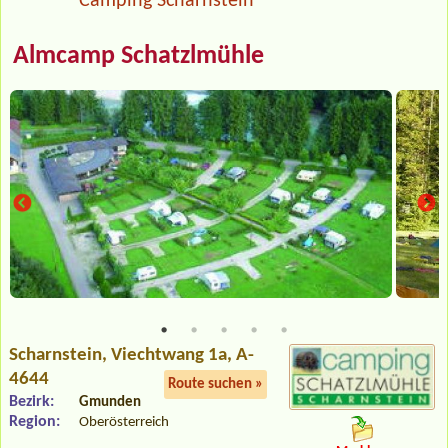
Camping Scharnstein
Almcamp Schatzlmühle
Scharnstein
, Viechtwang 1a, A-
4644
Route suchen »
Bezirk:
Gmunden
Region:
Oberösterreich