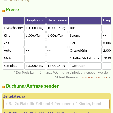
Aufbettung
Preise
Hauptsaison
Nebensaison
Haupt
Erwachsene:
10.00€/Tag
10.00€/Tag
Bus:
- -
Kind:
8.00€/Tag
8.00€/Tag
Strom:
- -
Zelt:
- -
- -
Tier:
3.00€
Auto:
- -
- -
Ortsgebühr:
2.00€
Moto:
- -
- -
*Hütte/Mobilhome:
70.00
Stellplatz:
13.00€/Tag
13.00€/Tag
*Gebäude:
- -
* Der Preis kann für ganze Wohnungseinheit angegeben werden.
Aktuell Preise auf
www.almcamp.at
»
Buchung/Anfrage senden
Zeltplätze:
ja