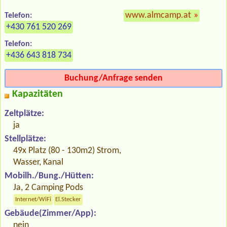
www.almcamp.at
»
Telefon:
+430 761 520 269
Telefon:
+436 643 818 734
Buchung/Anfrage senden
Kapazitäten
Zeltplätze:
ja
Stellplätze:
49x Platz (80 - 130m2) Strom,
Wasser, Kanal
Mobilh./Bung./Hütten:
Ja, 2 Camping Pods
Internet/WiFi
El.Stecker
Gebäude(Zimmer/App):
nein