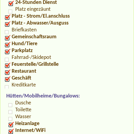
24-Stunden Dienst
Platz eingezäunt
Platz - Strom/El.anschluss
Platz - Abwasser/Ausguss
Briefkasten
Gemeinschaftsraum
Hund/Tiere
Parkplatz
Fahrrad-/Skidepot
Feuerstelle/Grillstelle
Restaurant
Geschäft
Kreditkarte
Hütten/Mobilheime/Bungalows:
Dusche
Toilette
Wasser
Heizanlage
Internet/WiFi