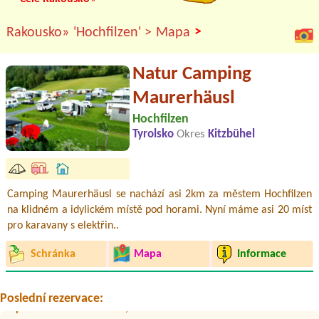
>
Rakousko»
'Hochfilzen' >
Mapa
Natur Camping
Maurerhäusl
Hochfilzen
Tyrolsko
Okres
Kitzbühel
Camping Maurerhäusl se nachází asi 2km za městem Hochfilzen
na klidném a idylickém místě pod horami. Nyní máme asi 20 míst
Termín od 2026-07-24 |
AUFENFELD | Ferienresort Zillertal
pro karavany s elektřin..
8 personen mit 2 bzw 3 zelten2 autoskeinekeine
Termín od 2026-08-03 |
Strandcafé Leimüller Camping
Schránka
Mapa
Informace
1x Platz für Zelt, 1x Erwachsener, 2x Kinder (6&8); Strom, Wasser &
Kanal nein
Termín od 2026-08-22 |
Seecamping Appesbach
Poslední rezervace:
1x place for caravan and car , 2 adult and 1 child