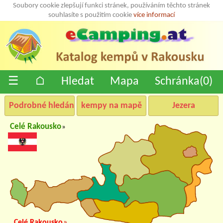
Soubory cookie zlepšují funkci stránek, používáním těchto stránek
souhlasíte s použitím cookie
více informací
☰
⌂
Hledat
Mapa
Schránka(
0
)
Podrobné hledání
kempy na mapě
Jezera
Celé Rakousko
»
Celé Rakousko
»