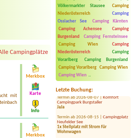
Völkermarkter Stausee
Camping
Niederösterreich
Camping
Ossiacher See
Camping Kärnten
Camping Achensee
Camping
Burgenland
Camping Fernsteinsee
Camping Wien
Camping
Termin ab 2026-07-23 |
Thermenland
Alle Campingplätze
Niederösterreich
Camping
Camping Fürstenfeld
1x Zeltplatz für 2 Personen
Vorarlberg
Camping Burgenland
Camping Vorarlberg
Camping Wien
Termin ab 2026-08-12 |
Camping
Viktoria
Camping Wien
..
Merkbox
2 adults + 2 children (8 and 11 years
old)4
Letzte Buchung:
Termin ab 2026-08-07 |
Komfort
Karte
ucht mit
Campingpark Burgstaller
Steinbach
JaJa
Info
Termin ab 2026-08-15 |
Campingplatz
Neufelder See
1x Stellplatz mit Strom für
Wohnwagen
Merkbox
Termin ab 2026-08-22 |
Camping