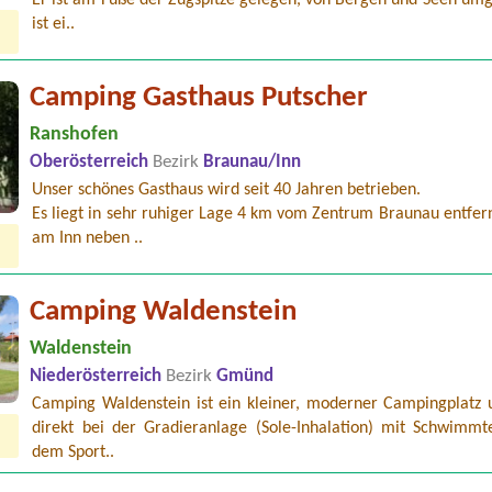
Er ist am Fuße der Zugspitze gelegen, von Bergen und Seen umg
ist ei..
Camping Gasthaus Putscher
Ranshofen
Oberösterreich
Bezirk
Braunau/Inn
Unser schönes Gasthaus wird seit 40 Jahren betrieben.
Es liegt in sehr ruhiger Lage 4 km vom Zentrum Braunau entfern
am Inn neben ..
Camping Waldenstein
Waldenstein
ee Camping Eben
Niederösterreich
Bezirk
Gmünd
id 7 y
Camping Waldenstein ist ein kleiner, moderner Campingplatz u
trandcafé Leimüller Camping
direkt bei der Gradieranlage (Sole-Inhalation) mit Schwimmt
dem Sport..
ampingplatz der Parktherme Bad Radkersburg
n