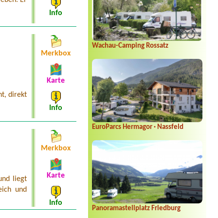
eben. Er
Info
Wachau-Camping Rossatz
Merkbox
Karte
t, direkt
Info
EuroParcs Hermagor · Nassfeld
Merkbox
Karte
nd liegt
eich und
Info
Panoramastellplatz Friedburg