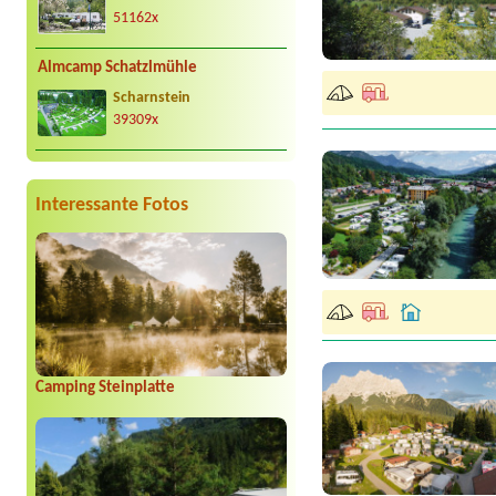
51162x
Almcamp Schatzlmühle
Scharnstein
39309x
Interessante Fotos
Camping Steinplatte