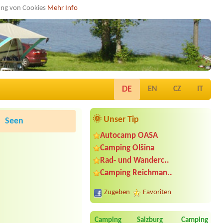
dung von Cookies
Mehr Info
DE
EN
CZ
IT
🌞 Unser Tip
Seen
Autocamp OASA
Camping Olšina
Rad- und Wanderc..
Camping Reichman..
Zugeben
Favoriten
Camping Salzburg
Camping