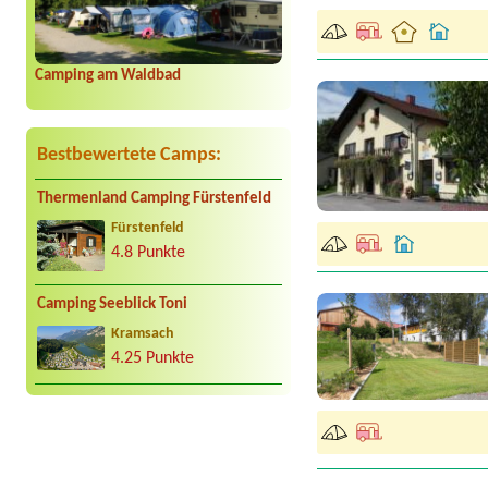
Camping am Waldbad
Bestbewertete Camps:
Thermenland Camping Fürstenfeld
Fürstenfeld
4.8 Punkte
Camping Seeblick Toni
Kramsach
4.25 Punkte
Termin ab 2026-08-02 |
S
1 autocamper, 2 adult, 1 k
Termin ab 2026-08-01 |
S
Termin ab 2026-07-24 |
C
1x Zeltplatz für 2 Persone