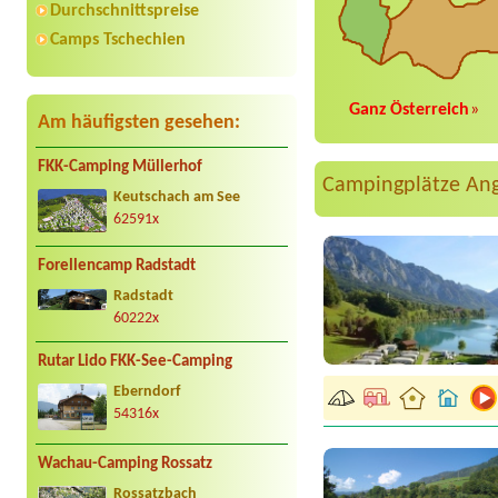
Durchschnittspreise
Camps Tschechien
Ganz Österreich
»
Am häufigsten gesehen:
FKK-Camping Müllerhof
Campingplätze An
Keutschach am See
62591x
Forellencamp Radstadt
Radstadt
60222x
Rutar Lido FKK-See-Camping
Eberndorf
54316x
Wachau-Camping Rossatz
Rossatzbach