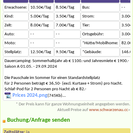
Erwachsene:
10.50€/Tag
8.50€/Tag
Bus:
- -
Kind:
5.00€/Tag
3.50€/Tag
Strom:
3.00€
Zelt:
8.00€/Tag
7.00€/Tag
Tier:
3.50€
Auto:
- -
- -
Ortsgebühr:
3.00€
Moto:
- -
- -
*Hütte/Mobilhome:
82.00
Stellplatz:
12.50€/Tag
9.50€/Tag
*Gebäude:
146.0
Dauercamping: Sommerhalbjahr ab € 1100.-und Jahresmiete € 1900.-
Saison A 01.05. - 29.09.2024
Die Pauschale im Sommer für einen Standardstellplatz
für 2 Personen beträgt € 36,50- (excl. Kurtaxe + Strom) pro Nacht.
Schlaf-Pod für 2 Personen pro Nacht ab € 82.-
Prices 2024.png
(745Kb)...
* Der Preis kann für ganze Wohnungseinheit angegeben werden.
Aktuell Preise auf
www.schwarzenau.cc
»
Buchung/Anfrage senden
Zeltplätze:
ja