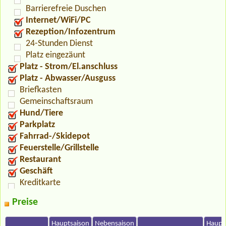
Barrierefreie Duschen
Internet/WiFi/PC
Rezeption/Infozentrum
24-Stunden Dienst
Platz eingezäunt
Platz - Strom/El.anschluss
Platz - Abwasser/Ausguss
Briefkasten
Gemeinschaftsraum
Hund/Tiere
Parkplatz
Fahrrad-/Skidepot
Feuerstelle/Grillstelle
Restaurant
Geschäft
Kreditkarte
Preise
Hauptsaison
Nebensaison
Haupt