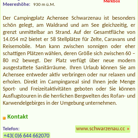
Merkbox
Meereshöhe:
930 m ü.M.
Der Campingplatz Achensee Schwarzenau ist besonders
schön gelegt, am Waldrand und am See gleichzeitig, er
grenzt unmittelbar an Strand. Auf der Gesamtfläche von
14.054 m2 bietet er 58 Stellplätze für Zelte, Caravans und
Reisemobile. Man kann zwischen sonnigen oder eher
schattigen Plätzen wählen, deren Größe sich zwischen 60 –
80 m2 bewegt. Der Platz verfügt über neue modern
ausgestattete Sanitärräume. Ihren Urlaub können Sie am
Achensee entweder aktiv verbringen oder nur relaxen und
erholen. Direkt im Campingareal sind Ihnen jede Menge
Sport- und Freizeitaktivitäten geboten oder Sie können
Ausflugstouren in die herrlichen Bergwelten des Rofan- und
Karwendelgebirges in der Umgebung unternehmen.
Kontakt
www.schwarzenau.cc
»
Telefon:
+43( 0)6 644 662070