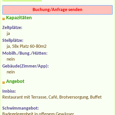
Buchung/Anfrage senden
Kapazitäten
Zeltplätze:
ja
Stellplätze:
ja, 58x Platz 60-80m2
Mobilh./Bung./Hütten:
nein
Gebäude(Zimmer/App):
nein
Angebot
Imbiss:
Restaurant mit Terrasse, Café, Brotversorgung, Buffet
Schwimmangebot:
Badegelegenheit in offenem Gewässer