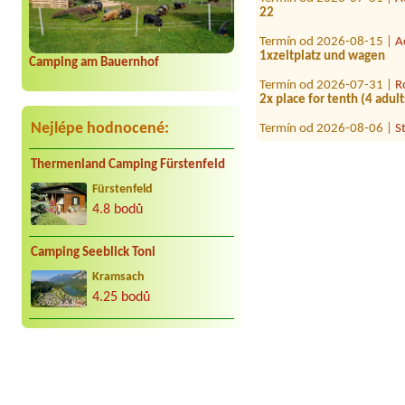
22
Termín od 2026-08-15 |
A
1xzeltplatz und wagen
Camping am Bauernhof
Termín od 2026-07-31 |
R
2x place for tenth (4 adult
Termín od 2026-08-06 |
S
Nejlépe hodnocené:
Termín od 2026-08-04 |
C
1 Zelt 1 Auto 2 Personen
Thermenland Camping Fürstenfeld
Fürstenfeld
4.8 bodů
Camping Seeblick Toni
Kramsach
4.25 bodů