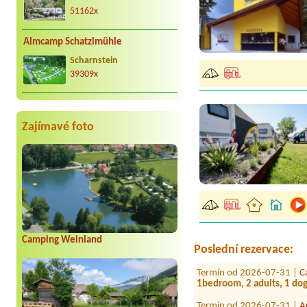
51162x
Almcamp Schatzlmühle
Scharnstein
39309x
Zajímavé foto
Termín od 2026-08-11 |
S
1x Platz vur zëlt, 2 Perso
Termín od 2026-08-22 |
C
1*Stellplatz mit el. An. a
Termín od 2026-08-01 |
R
1x place for a tent, 3 per
Camping Weinland
Termín od 2026-07-30 |
C
Poslední rezervace:
Termín od 2026-07-31 |
C
1bedroom, 2 adults, 1 do
Termín od 2026-07-31 |
A