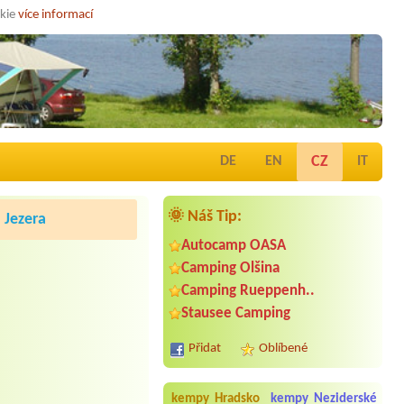
okie
více informací
CZ
DE
EN
IT
🌞 Náš Tip:
Jezera
Autocamp OASA
Camping Olšina
Camping Rueppenh..
Stausee Camping
Přidat
Oblíbené
kempy Hradsko
kempy Neziderské