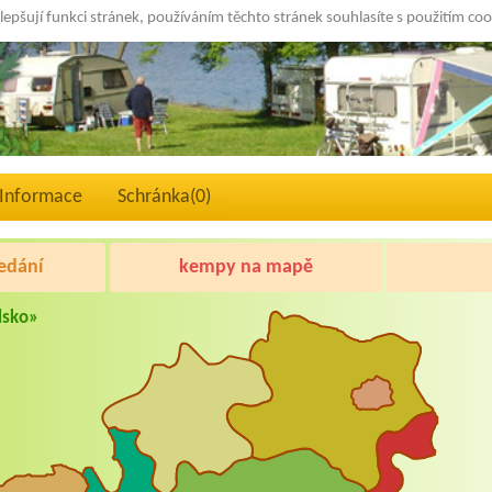
lepšují funkci stránek, používáním těchto stránek souhlasíte s použitím co
Informace
Schránka(
0
)
edání
kempy na mapě
dsko»