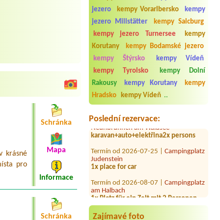
jezero
kempy Vorarlbersko
kempy
jezero Millstätter
kempy Salcburg
kempy jezero Turnersee
kempy
Termín od 2026-08-06 |
Camping
Korutany
kempy Bodamské jezero
Schloss Burgau
1 big tent for 4 persons, 2 tents for 2
kempy Štýrsko
kempy Vídeň
persons, 8 people total2x parking
kempy Tyrolsko
kempy Dolní
spaceTents
Rakousy
kempy Korutany
kempy
Termín od 2026-07-24 |
Camping
Hradsko
kempy Vídeň
..
Heiterwanger See
Termín od 2026-08-03 |
Camping
Poslední rezervace:
Neunbrunnen am Waldsee
Schránka
karavan+auto+elektřina2x persons
Termín od 2026-07-25 |
Campingplatz
Mapa
Judenstein
v krásné
1x place for car
ísta pro
Termín od 2026-08-07 |
Campingplatz
Informace
am Halbach
1x Platz für ein Zelt mit 2 Personen
Termín od 2026-08-04 |
Camping am
Badesee
Zajímavé foto
Schránka