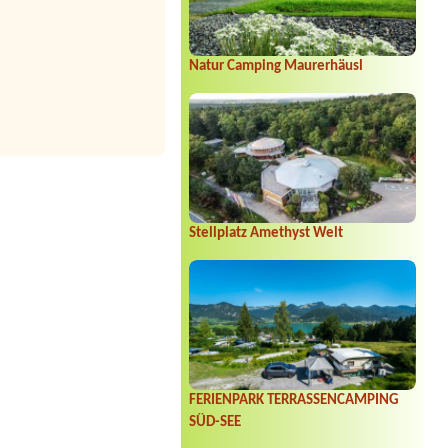
Natur Camping Maurerhäusl
Stellplatz Amethyst Welt
FERIENPARK TERRASSENCAMPING
SÜD-SEE