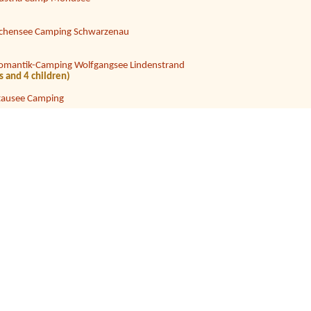
chensee Camping Schwarzenau
omantik-Camping Wolfgangsee Lindenstrand
s and 4 children)
tausee Camping
amping Rothenfels