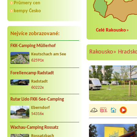
Průmery cen
kempy Česko
Celé Rakousko
»
Nejvíce zobrazované:
FKK-Camping Müllerhof
Rakousko»
Hradsk
Keutschach am See
62591x
Forellencamp Radstadt
Radstadt
60222x
Rutar Lido FKK-See-Camping
Eberndorf
54316x
Wachau-Camping Rossatz
Rossatzbach