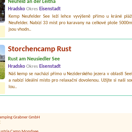
Neufeld an der Leitha
Hradsko
Okres
Eisenstadt
Kemp Neufelder See leží lehce vyvýšeně přímo u kráné pláž
Neufelder. Nabízí 33 míst pro karavany na celkové ploše 5000m
jsou vhodn..
Storchencamp Rust
Rust am Neusiedler See
trandcafé Leimüller Camping
nen
Hradsko
Okres
Eisenstadt
Náš kemp se nachází přímo u Neziderského jezera v oblasti See
ampingplatz Neufelder See
a nabízí ideální místo pro relaxační dovolenou. Užijte si naši 
m Wasser, 2 Pers. + 1 Kind
lou..
omantik-Camping Wolfgangsee Lindenstrand
sons1x tent
amping Arneitz
amping Grabner GmbH
g
ustria Camp Mondsee