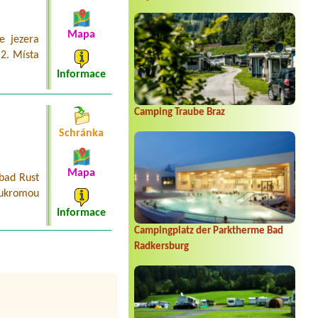
1 Zeltplatz 2 Personen 1 Auto1
Zeltplatz 2 Personen 1 Auto
Mapa
Termín od 2026-08-22 |
Camping
e jezera
Mexico am Bodensee
2. Místa
1 Stellplatz für Wohwagen ca 7 m
Deichsellänge
Informace
Termín od 2026-08-02 |
Strandcafé
Leimüller Camping
Camping Traube Braz
1 Platz für VW Bus
Schránka
Termín od 2026-07-31 |
Ideal
Seecamping Lampele
1x Place Zelt fur 2 PersonenBungalow
Mapa
fur 1 Person
bad Rust
soukromou
Termín od 2026-08-08 |
Storchencamp Rust
Informace
Campingplatz der Parktherme Bad
Radkersburg