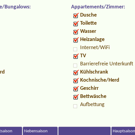
e/Bungalows:
Appartements/Zimmer:
Dusche
Toilette
Wasser
Heizanlage
Internet/WiFi
TV
Barrierefreie Unterkunft
rd
Kühlschrank
Kochnische/Herd
Geschirr
Bettwäsche
Aufbettung
saison
Nebensaison
Hauptsaiso