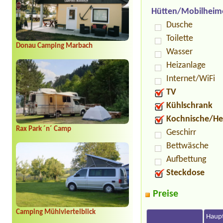
Hütten/Mobilheim
Dusche
Toilette
Donau Camping Marbach
Wasser
Heizanlage
Internet/WiFi
TV
Kühlschrank
Kochnische/He
Rax Park ´n´ Camp
Geschirr
Bettwäsche
Aufbettung
Steckdose
Preise
Camping Mühlviertelblick
Haupt