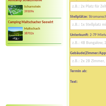
Almcamp Schatzlmühle
Scharnstein
39309x
Stellplätze:
Stromansch
Camping Maltschacher Seewirt
Maltschach
38702x
Unterkunft:
2-7P Mie
Gebäude(Zimmer/App
Termin ab:
Text: