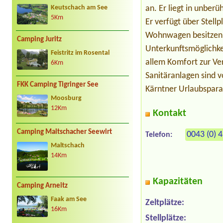
an. Er liegt in unber
Keutschach am See
5Km
Er verfügt über Stel
Wohnwagen besitzen, 
Camping Juritz
Unterkunftsmöglichke
Feistritz im Rosental
allem Komfort zur V
6Km
Sanitäranlagen sind v
FKK Camping Tigringer See
Kärntner Urlaubspara
Moosburg
12Km
Kontakt
Camping Maltschacher Seewirt
0043 (0) 
Telefon:
Maltschach
14Km
Kapazitäten
Camping Arneitz
Faak am See
Zeltplätze:
16Km
Stellplätze: