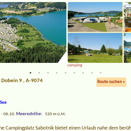
camping
, Dobein 9 , A-9074
Route suchen »
 See
Meereshöhe:
 - 06.10.
520 m ü.M.
che Campingplatz Sabotnik bietet einen Urlaub nahe dem ber