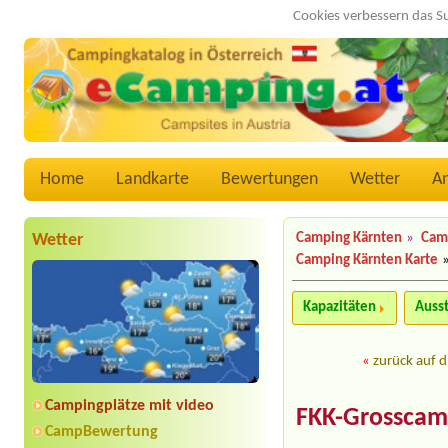
Cookies verbessern das S
Home
Landkarte
Bewertungen
Wetter
A
Wetter
Camping Kärnten
»
Cam
Camping Kärnten Karte
Kapazitäten
Auss
«
zurück auf d
Campingplätze mit video
FKK-Grosscam
CampBewertung