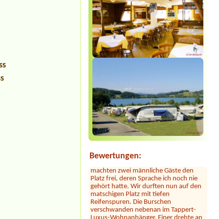
ss
ss
Sylvia Vodel
***
Die Bilder mit dem See täuschen. Der
See liegt ein Stück entfernt. Dafür ist
das Camping nah an der Autobahn.
Der Hammer kommt jetzt: dort hauste
ein Clan! Der uns zugewiesene Platz
war mit 2 Kleinbussen zugestellt. Erst
nach Bitten der Platzbetreiberin
Bewertungen:
machten zwei männliche Gäste den
Platz frei, deren Sprache ich noch nie
gehört hatte. Wir durften nun auf den
matschigen Platz mit tiefen
Reifenspuren. Die Burschen
verschwanden nebenan im Tappert-
Luxus-Wohnanhänger. Einer drehte an
diesem Abend mehrmals seine Runde