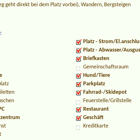
g geht direkt bei dem Platz vorbei), Wandern, Bergsteigen
:
Platz - Strom/El.anschlu
Platz - Abwasser/Ausgu
Briefkasten
Gemeinschaftsraum
e
Hund/Tiere
latz
Parkplatz
iletten
Fahrrad-/Skidepot
uschen
Feuerstelle/Grillstelle
PC
Restaurant
ozentrum
Geschäft
nst
Kreditkarte
t