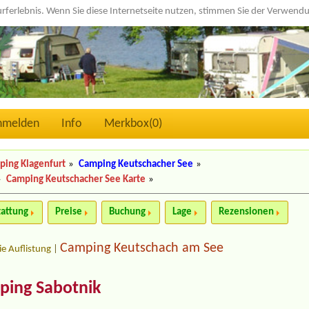
urferlebnis. Wenn Sie diese Internetseite nutzen, stimmen Sie der Verwen
nmelden
Info
Merkbox(
0
)
ping Klagenfurt
»
Camping Keutschacher See
»
»
Camping Keutschacher See Karte
»
tattung
Preise
Buchung
Lage
Rezensionen
Camping Keutschach am See
ie Auflistung
|
ping Sabotnik