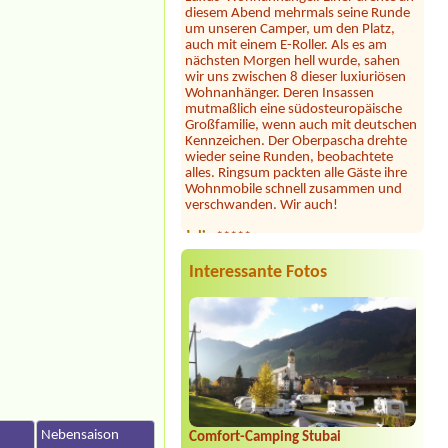
um unseren Camper, um den Platz,
auch mit einem E-Roller. Als es am
nächsten Morgen hell wurde, sahen
wir uns zwischen 8 dieser luxiuriösen
Wohnanhänger. Deren Insassen
mutmaßlich eine südosteuropäische
Großfamilie, wenn auch mit deutschen
Kennzeichen. Der Oberpascha drehte
wieder seine Runden, beobachtete
alles. Ringsum packten alle Gäste ihre
Wohnmobile schnell zusammen und
verschwanden. Wir auch!
Julia
*****
Dieser Campingplatz ist wunderschön
gelegen direkt am See mit großer
Liegewiese und tollem Seezugang. Die
Interessante Fotos
Sanitäranlagen sind sehr großzügig und
sauber. Seit heuer gibt es samstags
Feuerkörbe und Stockbrot am Strand
... unsere Kinder und auch wir
Erwachsene waren begeistert! Hier
fühlt man sich jederzeit willkommen,
wir können diesen Platz nur wärmstens
empfehlen!
Jörg Vopel
*****
n
Nebensaison
Schade!!!- das wir nicht mehr kommen
Comfort-Camping Stubai