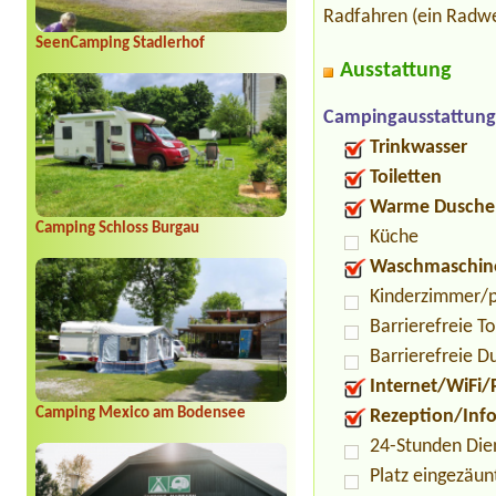
Radfahren (ein Radwe
SeenCamping Stadlerhof
Ausstattung
Campingausstattung
Trinkwasser
Toiletten
Warme Dusche
Camping Schloss Burgau
Küche
Waschmaschin
Kinderzimmer/p
Barrierefreie To
Barrierefreie D
Internet/WiFi/
Camping Mexico am Bodensee
Rezeption/Inf
24-Stunden Die
Platz eingezäun