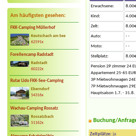
Erwachsene:
8.00€
Am häufigsten gesehen:
Kind:
4.00€
Zelt:
8.00€
FKK-Camping Müllerhof
Keutschach am See
Auto:
- -
62591x
Moto:
- -
Forellencamp Radstadt
Stellplatz:
8.00€
Radstadt
Pension 2P zimmer 24 E
60222x
Appartement 25-65 EUR
3P Mietwohnwagen 24E
Rutar Lido FKK-See-Camping
7P Mietwohnwagen 29E
Eberndorf
Hauptsaison 1.7. - 31.8.
54316x
Wachau-Camping Rossatz
Rossatzbach
Buchung/Anfrag
51162x
Zeltplätze:
ja