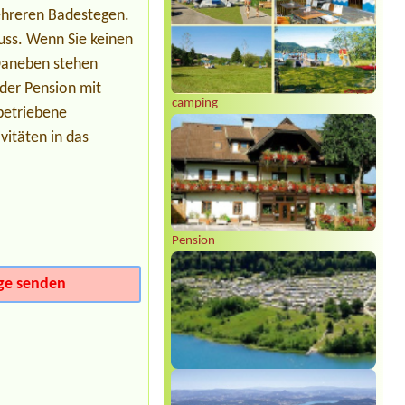
mehreren Badestegen.
Termin ab 2026-08-12 |
Camping
Viktoria
uss. Wenn Sie keinen
2 adults + 2 children (8 and 11 years
Daneben stehen
old)4
der Pension mit
camping
betriebene
vitäten in das
Pension
ge senden