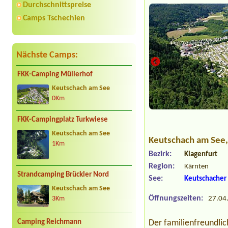
Durchschnittspreise
Camps Tschechien
Nächste Camps:
FKK-Camping Müllerhof
Keutschach am See
0Km
FKK-Campingplatz Turkwiese
Keutschach am See
Keutschach am See
1Km
Bezirk:
Klagenfurt
Region:
Kärnten
Strandcamping Brückler Nord
See:
Keutschacher
Keutschach am See
Öffnungszeiten:
27.04.
3Km
Camping Reichmann
Der familienfreundli