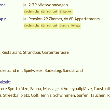
en:
ja, 2-7P Mietwohnwagen
Kochnische
Kühlschrank
El.Stecker
p):
ja, Pension 2P Zimmer, 6x 6P Appartements
Kochnische
Kühlschrank
Dusche
Toilette
 Restaurant, Strandbar, Gartenterrasse
destrand mit Spielwiese, Badesteg, Sandstrand
izeit:
rere Sportplätze, Sauna, Massage, 4 Volleyballplätze, Faustballp
z, Streetballplatz, Golf, Tennis, Schwimmen, Surfen, Tauchen, 