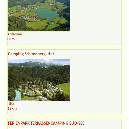
Thiersee
0Km
Camping Schlossberg Itter
Itter
13Km
FERIENPARK TERRASSENCAMPING SÜD-SEE