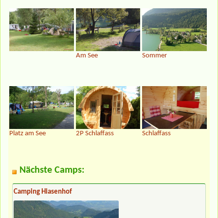
Am See
Sommer
Platz am See
2P Schlaffass
Schlaffass
Nächste Camps:
Camping Hiasenhof