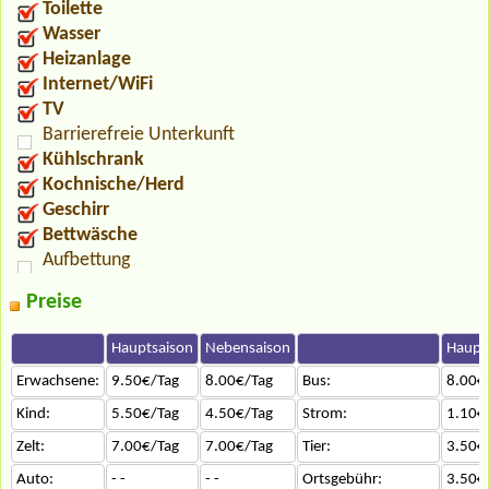
Toilette
Wasser
Heizanlage
Internet/WiFi
TV
Barrierefreie Unterkunft
Kühlschrank
Kochnische/Herd
Geschirr
Bettwäsche
Aufbettung
Preise
Hauptsaison
Nebensaison
Haupt
Erwachsene:
9.50€/Tag
8.00€/Tag
Bus:
8.00€
Kind:
5.50€/Tag
4.50€/Tag
Strom:
1.10€
Zelt:
7.00€/Tag
7.00€/Tag
Tier:
3.50€
Auto:
- -
- -
Ortsgebühr:
3.50€