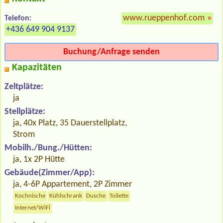
www.rueppenhof.com
»
Telefon:
+436 649 904 9137
Buchung/Anfrage senden
Kapazitäten
Zeltplätze:
ja
Stellplätze:
ja, 40x Platz, 35 Dauerstellplatz,
Strom
Mobilh./Bung./Hütten:
ja, 1x 2P Hütte
Gebäude(Zimmer/App):
ja, 4-6P Appartement, 2P Zimmer
Kochnische
Kühlschrank
Dusche
Toilette
Internet/WiFi