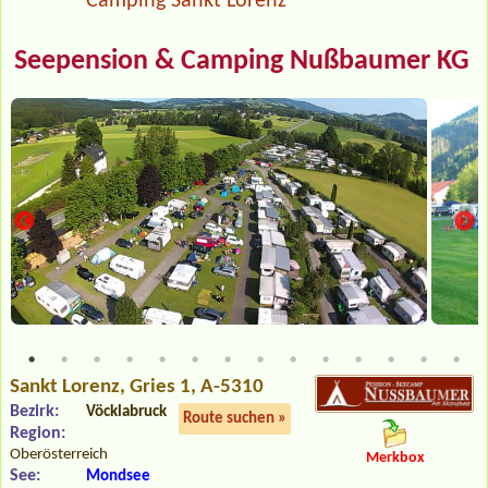
Camping Sankt Lorenz
Seepension & Camping Nußbaumer KG
Sankt Lorenz
, Gries 1, A-5310
Bezirk:
Vöcklabruck
Route suchen »
Region:
Oberösterreich
Merkbox
See:
Mondsee