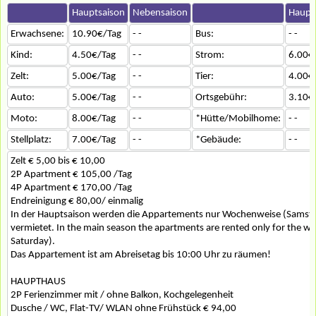
Hauptsaison
Nebensaison
Haupt
Erwachsene:
10.90€/Tag
- -
Bus:
- -
Kind:
4.50€/Tag
- -
Strom:
6.00€
Zelt:
5.00€/Tag
- -
Tier:
4.00€
Auto:
5.00€/Tag
- -
Ortsgebühr:
3.10€
Moto:
8.00€/Tag
- -
*Hütte/Mobilhome:
- -
Stellplatz:
7.00€/Tag
- -
*Gebäude:
- -
Zelt € 5,00 bis € 10,00
2P Apartment € 105,00 /Tag
4P Apartment € 170,00 /Tag
Endreinigung € 80,00/ einmalig
In der Hauptsaison werden die Appartements nur Wochenweise (Samsta
vermietet. In the main season the apartments are rented only for the w
Saturday).
Das Appartement ist am Abreisetag bis 10:00 Uhr zu räumen!
HAUPTHAUS
2P Ferienzimmer mit / ohne Balkon, Kochgelegenheit
Dusche / WC, Flat-TV/ WLAN ohne Frühstück € 94,00