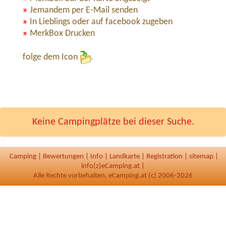
»
Jemandem per E-Mail senden
»
In Lieblings oder auf facebook zugeben
»
MerkBox Drucken
folge dem Icon
.
Keine Campingplätze bei dieser Suche.
Camping
|
Bewertungen
|
Info
|
Landkarte
|
Registration
|
sitemap
|
info(z)eCamping.at |
Alle Rechte vorbehalten, eCamping.at (c) 2006-2026