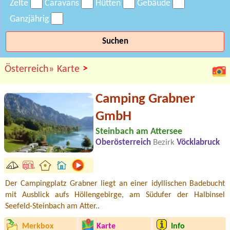
Zelte
Caravans
Hütten
Gebäude
Ganzjährig
Suchen
>
Österreich»
Karte
Camping Grabner
GmbH
Steinbach am Attersee
Oberösterreich
Bezirk
Vöcklabruck
Der Campingplatz Grabner liegt an einer idyllischen Badebucht
mit Ausblick aufs Höllengebirge, am Südufer der Halbinsel
Seefeld-Steinbach am Atter..
Merkbox
Karte
Info