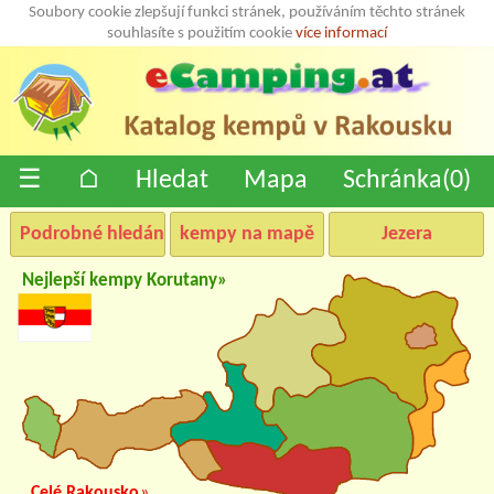
Soubory cookie zlepšují funkci stránek, používáním těchto stránek
souhlasíte s použitím cookie
více informací
☰
⌂
Hledat
Mapa
Schránka(
0
)
Podrobné hledání
kempy na mapě
Jezera
Nejlepší kempy Korutany»
Celé Rakousko
»