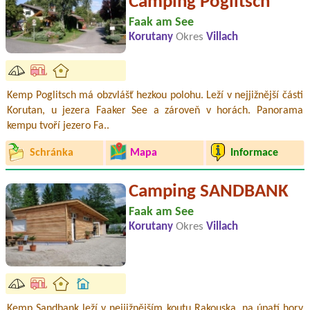
Camping Poglitsch
Faak am See
Korutany
Okres
Villach
Kemp Poglitsch má obzvlášť hezkou polohu. Leží v nejjižnější části
Korutan, u jezera Faaker See a zároveň v horách. Panorama
kempu tvoří jezero Fa..
Schránka
Mapa
Informace
Camping SANDBANK
Faak am See
Korutany
Okres
Villach
Kemp Sandbank leží v nejjižnějším koutu Rakouska, na úpatí hory