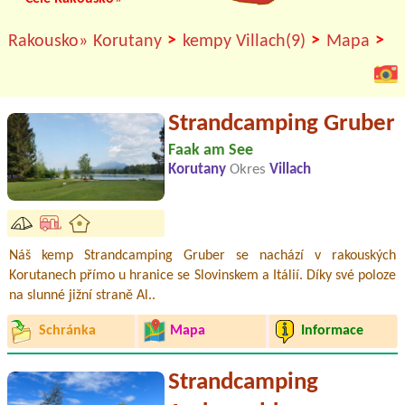
>
>
>
Rakousko»
Korutany
kempy Villach(9)
Mapa
Strandcamping Gruber
Faak am See
Korutany
Okres
Villach
Náš kemp Strandcamping Gruber se nachází v rakouských
Korutanech přímo u hranice se Slovinskem a Itálií. Díky své poloze
na slunné jižní straně Al..
Schránka
Mapa
Informace
Strandcamping