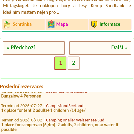
Mittagskogel. Je obklopen hory a lesy. Kemp Sandbank je
ideálním místem nejen pro ..
Schránka
Mapa
Informace
« Předchozí
Další »
1
2
Poslední rezervace:
Termín od 2026-08-15 |
Seecamping Appesbach
Bungalow 4 Personen
Termín od 2026-07-27 |
Camp MondSeeLand
1x place for tent,2 adults+ 1 children /14 age/
Termín od 2026-08-02 |
Camping Knaller Weissensee Süd
1 place for campervan (6,4m), 2 adults, 2 children, near water if
possible