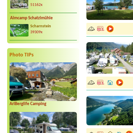
51162x
Almcamp Schatzlmühle
Scharnstein
39309x
Photo TIPs
ArlBerglife Camping