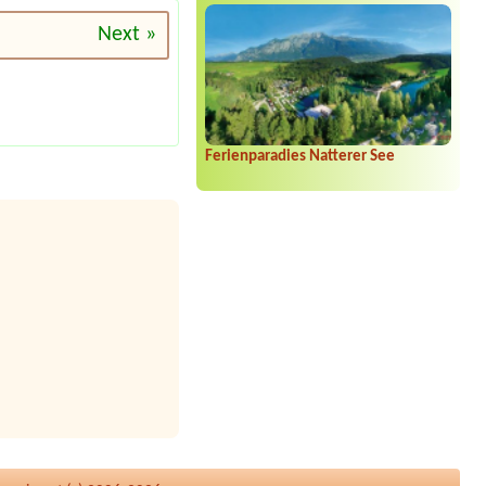
Next »
Ferienparadies Natterer See