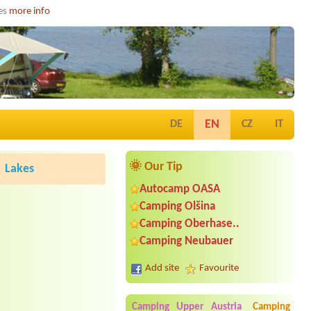
ies
more info
EN
DE
CZ
IT
🌞 Our Tip
Lakes
Autocamp OASA
Camping Olšina
Camping Oberhase..
Camping Neubauer
Add site
Favourite
Camping Upper Austria
Camping