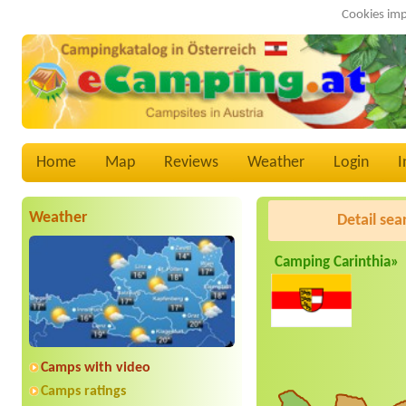
Cookies imp
Home
Map
Reviews
Weather
Login
I
Weather
Detail sea
Camping Carinthia»
Camps with video
Camps ratings