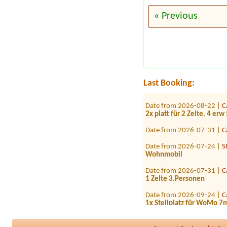
« Previous
Date from 2026-08-07 |
C
1x Platz für ein Zelt mit 
Date from 2026-08-08 |
S
1x Platz für 2 Personen/
Date from 2026-09-05 |
M
Last Booking:
1x Stellplatz Wohnmobil 6
Date from 2026-08-22 |
C
2x platt für 2 Zelte. 4 erw
Date from 2026-07-31 |
C
Date from 2026-07-24 |
S
Wohnmobil
Date from 2026-07-31 |
C
1 Zelte 3.Personen
Date from 2026-09-24 |
C
1x Stellplatz für WoMo 7
Date from 2026-08-15 |
S
Bungalow 4 Personen