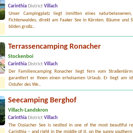
Carinthia
District
Villach
Unser Campingplatz liegt inmitten eines naturbelassenen,
Fichtenwaldes, direkt am Faaker See in Kärnten. Bäume und S
bilden großz..
Terrassencamping Ronacher
Stockenboi
Carinthia
District
Villach
Der Familiencamping Ronacher liegt fern vom Straßenlär
garantiert er Ihnen einen erholsamen Urlaub. Er liegt am idy
Ostufer des We..
Seecamping Berghof
Villach-Landskron
Carinthia
District
Villach
The Ossiacher See is nestled in one of the most beautiful re
Carinthia – and right in the middle of it, on the sunny southern