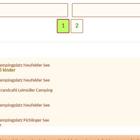
ampingplatz am Halbach
2 Personen
1
2
trandcafé Leimüller Camping
ICAMPA Neue Donau
 m 2 Pers. El. 230V
ampingplatz Neufelder See
 5 kinder
ampingplatz Neufelder See
trandcafé Leimüller Camping
ampingplatz Neufelder See
ampingplatz Pichlinger See
m
eecamping Appesbach