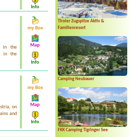
Info
Tiroler Zugspitze Aktiv &
Familienresort
my Box
Map
s in the
d in the
Info
Camping Neubauer
my Box
Map
stria, on
tains and
Info
FKK Camping Tigringer See