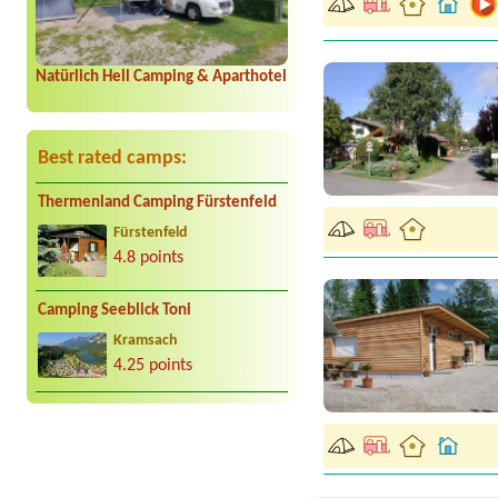
Natürlich Hell Camping & Aparthotel
Best rated camps:
Thermenland Camping Fürstenfeld
Fürstenfeld
4.8 points
Camping Seeblick Toni
Kramsach
4.25 points