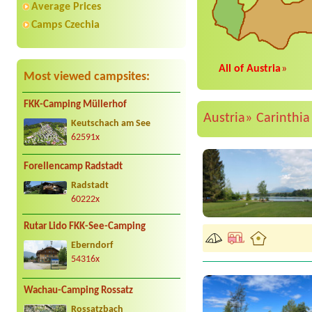
Average Prices
Camps Czechia
All of Austria
»
Most viewed campsites:
FKK-Camping Müllerhof
Austria»
Carinthi
Keutschach am See
62591x
Forellencamp Radstadt
Radstadt
60222x
Rutar Lido FKK-See-Camping
Eberndorf
54316x
Wachau-Camping Rossatz
Rossatzbach