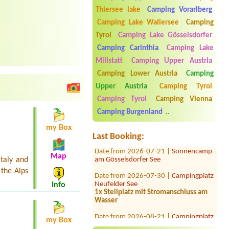
Thiersee lake
Camping Vorarlberg
Camping Lake Wallersee
Camping
Tyrol
Camping Lake Gösselsdorfer
Camping Carinthia
Camping Lake
Millstatt
Camping Upper Austria
Camping Lower Austria
Camping
Date from 2027-01-10 |
Camping
Upper Austria
Camping Tyrol
Riffler
ca. 80qm
Camping Tyrol
Camping Vienna
Date from 2026-08-07 |
Camping
Camping Burgenland
..
Neubauer
my Box
JaJa
Last Booking:
Date from 2026-07-21 |
Sonnencamp
am Gösselsdorfer See
Map
Italy and
Date from 2026-07-30 |
Campingplatz
 the Alps
Neufelder See
Info
1x Stellplatz mit Stromanschluss am
Wasser
Date from 2026-08-21 |
Campingplatz
Neufelder See
my Box
2x Platz für Zelt und 7 Personen