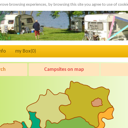
rove browsing experiences, by browsing this site you agree to use of cook
nfo
my Box(
0
)
rch
Campsites on map