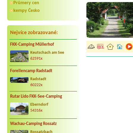
Průmery cen
kempy Česko
Nejvíce zobrazované:
FKK-Camping Müllerhof
Keutschach am See
62591x
Forellencamp Radstadt
Radstadt
60222x
Rutar Lido FKK-See-Camping
Eberndorf
54316x
Wachau-Camping Rossatz
Rossatzbach