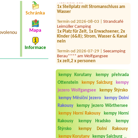
1x Stellplatz mit Stromanschluss am
Wasser
Schránka
Termín od 2026-08-03 |
Strandcafé
Leimüller Camping
1x Platz für Zelt, 1x Erwachsener, 2x
Mapa
ovolenou
Kinder (6&8); Strom, Wasser & Kanal
nein
Informace
Termín od 2026-07-29 |
Seecamping
Berau**** am Wolfgangsee
1x zelt,2 x personen
Termín od 2026-08-11 |
Camping
Wolfgangsee Birkenstrand
kempy Korutany
kempy přehrada
1x tent place for 2 persons
Ottenstein
kempy Salcburg
kempy
Termín od 2026-07-24 |
AUFENFELD |
jezero Wolfgangsee
kempy Štýrsko
Ferienresort Zillertal
8 personen mit 2 bzw 3 zelten2
kempy Měsíční jezero
kempy Dolní
autoskeinekeine
Rakousy
kempy jezero Wörthersee
Termín od 2026-07-25 |
Campingplatz
kempy Horní Rakousy
kempy Horní
Judenstein
Rakousy
kempy Hradsko
kempy
1x place for car
Štýrsko
kempy Dolní Rakousy
Termín od 2026-07-28 |
kempy Korutany
kempy Salcburg
..
Strandcamping Brückler Nord