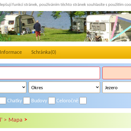
lepšují funkci stránek, používáním těchto stránek souhlasíte s použitím co
Informace
Schránka(
0
)
Chatky
Budovy
Celoročně
>
' >
Mapa