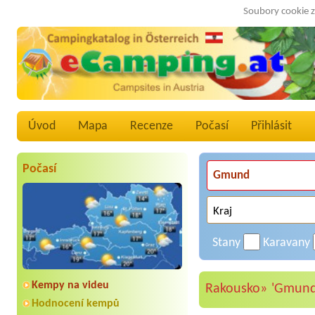
Soubory cookie z
Úvod
Mapa
Recenze
Počasí
Přihlásit
Počasí
Stany
Karavany
Kempy na videu
Rakousko»
'Gmund
Hodnocení kempů