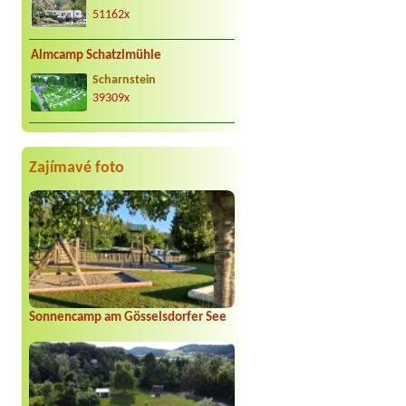
51162x
Almcamp Schatzlmühle
Scharnstein
39309x
Zajímavé foto
Sonnencamp am Gösselsdorfer See