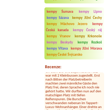
11
Termín od 2026-09-05 |
MICAMPA
kempy Šumava
kempy Lipno
Neue Donau
kempy Sázava
kempy Jižní Čechy
1x Stellplatz Wohnmobil 6 m 2 Pers.
El. 230V
kempy Máchovo Jezero
kempy
Česká kanada
kempy Český ráj
Termín od 2027-01-10 |
Camping
Riffler
kempy Vranov
kempy Krkonoše
ca. 80qm
kempy Beskydy
kempy Rozkoš
kempy Vltava
kempy Jižní Morava
Sylvia Vodel
***
Die Bilder mit dem See täuschen. Der
kempy České Švýcarsko
See liegt ein Stück entfernt. Dafür ist
das Camping nah an der Autobahn.
Der Hammer kommt jetzt: dort hauste
Recenze:
ein Clan! Der uns zugewiesene Platz
war mit 2 Kleinbussen zugestellt. Erst
nach Bitten der Platzbetreiberin
machten zwei männliche Gäste den
Platz frei, deren Sprache ich noch nie
gehört hatte. Wir durften nun auf den
matschigen Platz mit tiefen
Reifenspuren. Die Burschen
verschwanden nebenan im Tappert-
Luxus-Wohnanhänger. Einer drehte an
diesem Abend mehrmals seine Runde