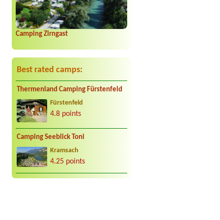
Camping Zirngast
Best rated camps:
Thermenland Camping Fürstenfeld
Fürstenfeld
4.8 points
Camping Seeblick Toni
Kramsach
4.25 points