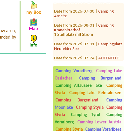
Date from 2026-07-30 |
Camping
my Box
Arneitz
Date from 2026-08-01 |
Camping
Kranebitterhof
Map
dow area,
1 Stellplatz mit Strom
ounded by
Date from 2026-07-31 |
Campingplatz
Info
Neufelder See
Date from 2026-07-24 |
AUFENFELD |
Ferienresort Zillertal
8 personen mit 2 bzw 3 zelten2
autoskeinekeine
Camping Vorarlberg
Camping Lake
Date from 2026-07-31 |
Camping und
Ossiacher
Camping Burgenland
Restaurant Saggraben
Camping Altaussee lake
Camping
1x
Styria
Camping Lake Reintalersee
Date from 2026-08-01 |
Gasthof
Camping Burgenland
Camping
Staud'nwirt
1x tent pitch with electricity, 2 adults,
Moonlake
Camping Styria
Camping
1 child, 1 dog
Styria
Camping Tyrol
Camping
Date from 2026-07-21 |
Sonnencamp
Vorarlberg
Camping Lower Austria
am Gösselsdorfer See
Camping Styria
Camping Vorarlberg