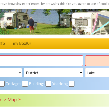
rove browsing experiences, by browsing this site you agree to use of cook
nfo
my Box(
0
)
Cottages
Buildings
Yearlong
>
r' >
Map