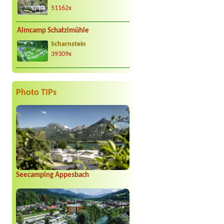
51162x
Almcamp Schatzlmühle
Scharnstein
39309x
Photo TIPs
Seecamping Appesbach