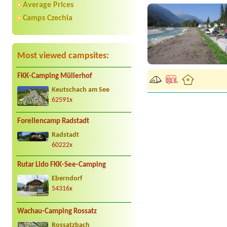
Average Prices
Camps Czechia
Most viewed campsites:
FKK-Camping Müllerhof
Keutschach am See
62591x
Forellencamp Radstadt
Radstadt
60222x
Rutar Lido FKK-See-Camping
Eberndorf
54316x
Wachau-Camping Rossatz
Rossatzbach