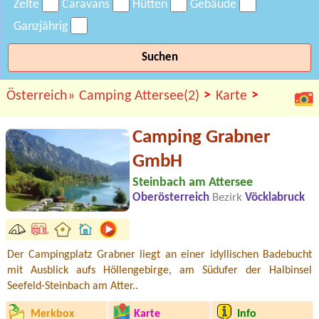
Zelte
Caravans
Hütten
Gebäude
Ganzjährig
Suchen
>
>
Österreich»
Camping Attersee(2)
Karte
Camping Grabner
GmbH
Steinbach am Attersee
Oberösterreich
Bezirk
Vöcklabruck
Der Campingplatz Grabner liegt an einer idyllischen Badebucht
mit Ausblick aufs Höllengebirge, am Südufer der Halbinsel
Seefeld-Steinbach am Atter..
Merkbox
Karte
Info