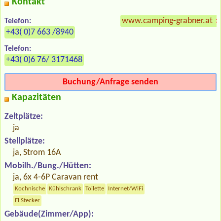
Kontakt
www.camping-grabner.at
»
Telefon:
+43( 0)7 663 /8940
Telefon:
+43( 0)6 76/ 3171468
Buchung/Anfrage senden
Kapazitäten
Zeltplätze:
ja
Stellplätze:
ja, Strom 16A
Mobilh./Bung./Hütten:
ja, 6x 4-6P Caravan rent
Kochnische
Kühlschrank
Toilette
Internet/WiFi
El.Stecker
Gebäude(Zimmer/App):