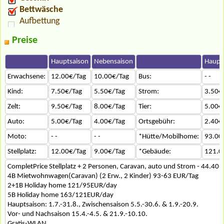
Bettwäsche
Aufbettung
Preise
Hauptsaison
Nebensaison
Haupt
Erwachsene:
12.00€/Tag
10.00€/Tag
Bus:
- -
Kind:
7.50€/Tag
5.50€/Tag
Strom:
3.50€
Zelt:
9.50€/Tag
8.00€/Tag
Tier:
5.00€
Auto:
5.00€/Tag
4.00€/Tag
Ortsgebühr:
2.40€
Moto:
- -
- -
*Hütte/Mobilhome:
93.00
Stellplatz:
12.00€/Tag
9.00€/Tag
*Gebäude:
121.0
CompletPrice Stellplatz + 2 Personen, Caravan, auto und Strom - 44.4
4B Mietwohnwagen(Caravan) (2 Erw., 2 Kinder) 93-63 EUR/Tag
2+1B Holiday home 121/95EUR/day
5B Holiday home 163/121EUR/day
Hauptsaison: 1.7.-31.8., Zwischensaison 5.5.-30.6. & 1.9.-20.9.
Vor- und Nachsaison 15.4.-4.5. & 21.9.-10.10.
Gratis-WLAN