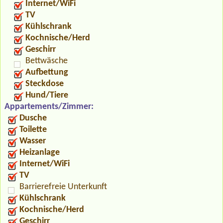
Internet/WiFi
TV
Kühlschrank
Kochnische/Herd
Geschirr
Bettwäsche
Aufbettung
Steckdose
Hund/Tiere
Appartements/Zimmer:
Dusche
Toilette
Wasser
Heizanlage
Internet/WiFi
TV
Barrierefreie Unterkunft
Kühlschrank
Kochnische/Herd
Geschirr