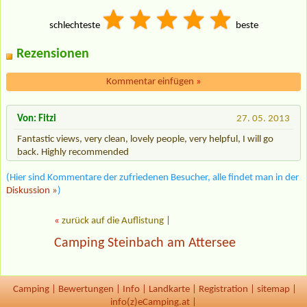
schlechteste
beste
Rezensionen
Kommentar einfügen
»
Von: Fitzi
27. 05. 2013
Fantastic views, very clean, lovely people, very helpful, I will go
back. Highly recommended
(Hier sind Kommentare der zufriedenen Besucher, alle findet man in der
Diskussion »
)
«
zurück auf die Auflistung
|
Camping Steinbach am Attersee
Camping
|
Bewertungen
|
Info
|
Landkarte
|
Registration
|
sitemap
|
info(z)eCamping.at |