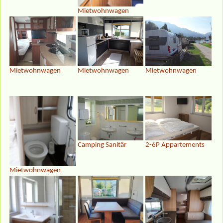
Mietwohnwagen
Mietwohnwagen
Mietwohnwagen
Mietwohnwagen
Camping Sanitär
2-6P Appartements
Mietwohnwagen