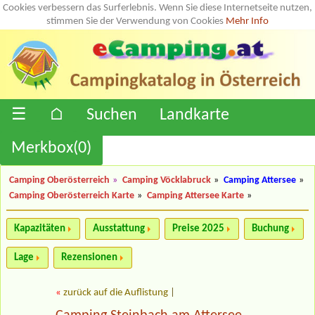
Cookies verbessern das Surferlebnis. Wenn Sie diese Internetseite nutzen,
stimmen Sie der Verwendung von Cookies
Mehr Info
☰
⌂
Suchen
Landkarte
Merkbox(
0
)
Camping Oberösterreich
»
Camping Vöcklabruck
»
Camping Attersee
»
Camping Oberösterreich Karte
»
Camping Attersee Karte
»
Kapazitäten
Ausstattung
Preise 2025
Buchung
Lage
Rezensionen
«
zurück auf die Auflistung
|