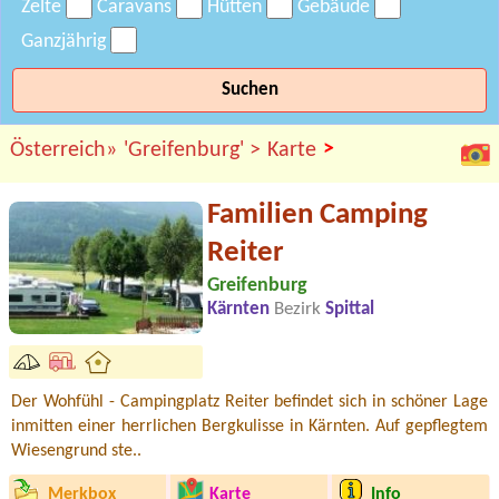
Zelte
Caravans
Hütten
Gebäude
Ganzjährig
Suchen
>
Österreich»
'Greifenburg' >
Karte
Familien Camping
Reiter
Greifenburg
Kärnten
Bezirk
Spittal
Der Wohfühl - Campingplatz Reiter befindet sich in schöner Lage
inmitten einer herrlichen Bergkulisse in Kärnten. Auf gepflegtem
Wiesengrund ste..
Merkbox
Karte
Info