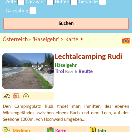
Zelte
Caravans
Hütten
Gebäude
Ganzjährig
Suchen
>
Österreich»
'Haselgehr' >
Karte
Lechtalcamping Rudi
Häselgehr
Tirol
Bezirk
Reutte
Den Campingplatz Rudi findet man inmitten des ebenen
Wiesengeländes zwischen einem Bach und dem Lech, auf der
Seehöhe 1000m, von Hochwald umgeben...
Merkbox
Karte
Info